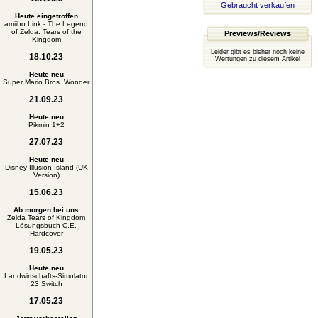
Gebraucht verkaufen
Heute eingetroffen
amiibo Link - The Legend
of Zelda: Tears of the
Previews/Reviews
Kingdom
Leider gibt es bisher noch keine
18.10.23
Wertungen zu diesem Artikel
Heute neu
Super Mario Bros. Wonder
21.09.23
Heute neu
Pikmin 1+2
27.07.23
Heute neu
Disney Illusion Island (UK
Version)
15.06.23
Ab morgen bei uns
Zelda Tears of Kingdom
Lösungsbuch C.E.
Hardcover
19.05.23
Heute neu
Landwirtschafts-Simulator
23 Switch
17.05.23