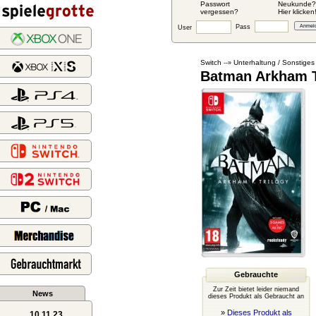
Passwort
Neukunde?
vergessen?
Hier klicken
Pass
User
Switch
Unterhaltung / Sonstiges
--»
Batman Arkham Tr
Gebrauchte
Zur Zeit bietet leider niemand
News
dieses Produkt als Gebraucht an
»
Dieses Produkt als
10.11.23