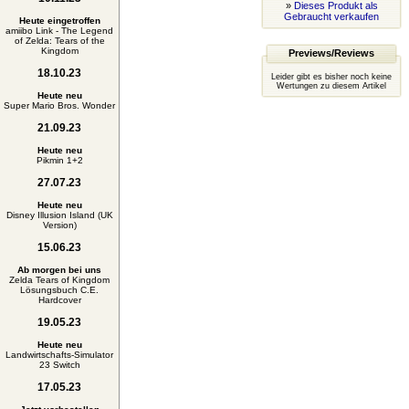
»
Dieses Produkt als
Gebraucht verkaufen
Heute eingetroffen
amiibo Link - The Legend
of Zelda: Tears of the
Kingdom
Previews/Reviews
18.10.23
Leider gibt es bisher noch keine
Wertungen zu diesem Artikel
Heute neu
Super Mario Bros. Wonder
21.09.23
Heute neu
Pikmin 1+2
27.07.23
Heute neu
Disney Illusion Island (UK
Version)
15.06.23
Ab morgen bei uns
Zelda Tears of Kingdom
Lösungsbuch C.E.
Hardcover
19.05.23
Heute neu
Landwirtschafts-Simulator
23 Switch
17.05.23