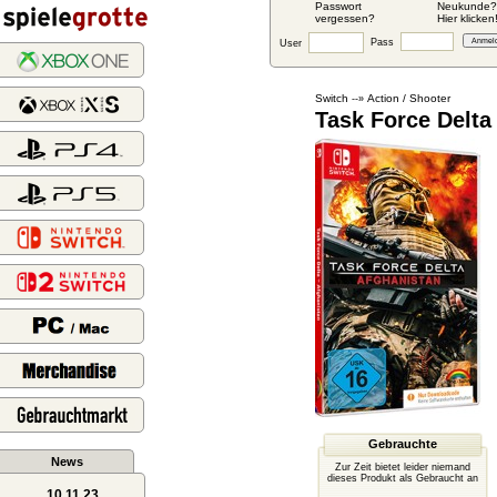
Passwort
Neukunde?
vergessen?
Hier klicken
Pass
User
Switch
Action / Shooter
--»
Task Force Delta
Gebrauchte
News
Zur Zeit bietet leider niemand
dieses Produkt als Gebraucht an
10.11.23