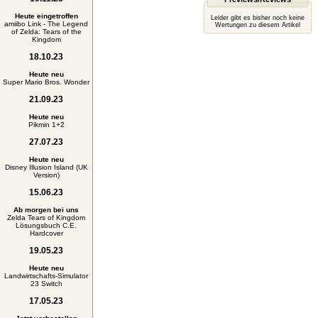
Heute eingetroffen
Leider gibt es bisher noch keine
amiibo Link - The Legend
Wertungen zu diesem Artikel
of Zelda: Tears of the
Kingdom
18.10.23
Heute neu
Super Mario Bros. Wonder
21.09.23
Heute neu
Pikmin 1+2
27.07.23
Heute neu
Disney Illusion Island (UK
Version)
15.06.23
Ab morgen bei uns
Zelda Tears of Kingdom
Lösungsbuch C.E.
Hardcover
19.05.23
Heute neu
Landwirtschafts-Simulator
23 Switch
17.05.23