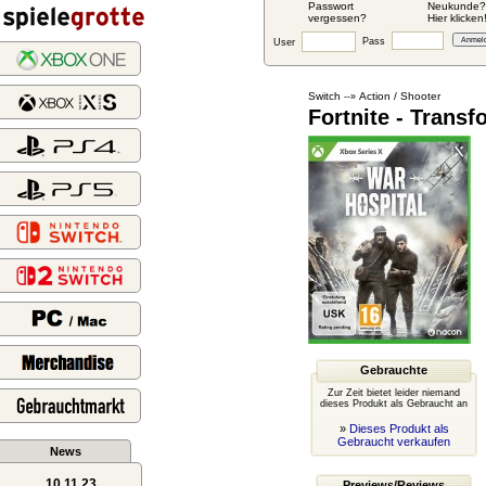
Passwort
Neukunde?
vergessen?
Hier klicken
Pass
User
Switch
Action / Shooter
--»
Fortnite - Trans
Gebrauchte
Zur Zeit bietet leider niemand
dieses Produkt als Gebraucht an
»
Dieses Produkt als
Gebraucht verkaufen
News
10.11.23
Previews/Reviews