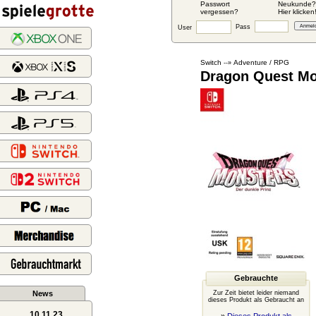
Passwort
Neukunde?
vergessen?
Hier klicken
Pass
User
Switch
Adventure / RPG
--»
Dragon Quest Mo
Gebrauchte
News
Zur Zeit bietet leider niemand
dieses Produkt als Gebraucht an
10.11.23