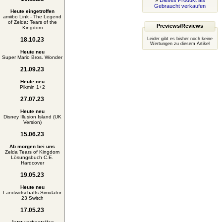
»
Dieses Produkt als
Gebraucht verkaufen
Heute eingetroffen
amiibo Link - The Legend
of Zelda: Tears of the
Previews/Reviews
Kingdom
18.10.23
Leider gibt es bisher noch keine
Wertungen zu diesem Artikel
Heute neu
Super Mario Bros. Wonder
21.09.23
Heute neu
Pikmin 1+2
27.07.23
Heute neu
Disney Illusion Island (UK
Version)
15.06.23
Ab morgen bei uns
Zelda Tears of Kingdom
Lösungsbuch C.E.
Hardcover
19.05.23
Heute neu
Landwirtschafts-Simulator
23 Switch
17.05.23