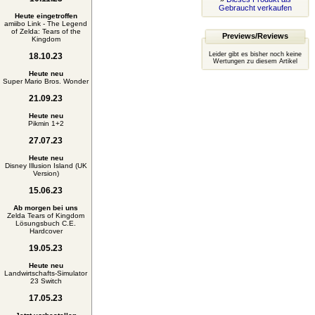
Gebraucht verkaufen
Heute eingetroffen
amiibo Link - The Legend
of Zelda: Tears of the
Previews/Reviews
Kingdom
Leider gibt es bisher noch keine
18.10.23
Wertungen zu diesem Artikel
Heute neu
Super Mario Bros. Wonder
21.09.23
Heute neu
Pikmin 1+2
27.07.23
Heute neu
Disney Illusion Island (UK
Version)
15.06.23
Ab morgen bei uns
Zelda Tears of Kingdom
Lösungsbuch C.E.
Hardcover
19.05.23
Heute neu
Landwirtschafts-Simulator
23 Switch
17.05.23