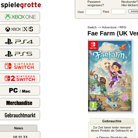
Passwort
Neukunde?
vergessen?
Hier klicken
Pass
User
Switch
Adventure / RPG
--»
Fae Farm (UK Ver
Gebrauchte
Zur Zeit bietet leider niemand
News
dieses Produkt als Gebraucht an
10.11.23
»
Dieses Produkt als