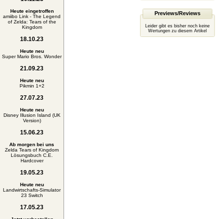
Heute eingetroffen
Previews/Reviews
amiibo Link - The Legend
of Zelda: Tears of the
Leider gibt es bisher noch keine
Kingdom
Wertungen zu diesem Artikel
18.10.23
Heute neu
Super Mario Bros. Wonder
21.09.23
Heute neu
Pikmin 1+2
27.07.23
Heute neu
Disney Illusion Island (UK
Version)
15.06.23
Ab morgen bei uns
Zelda Tears of Kingdom
Lösungsbuch C.E.
Hardcover
19.05.23
Heute neu
Landwirtschafts-Simulator
23 Switch
17.05.23