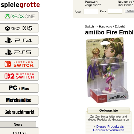
Passwort
Neukunde?
vergessen?
Hier klicken
Pass
User
Switch
Hardware / Zubehör
--»
amiibo Fire Embl
Gebrauchte
Zur Zeit bietet leider niemand
dieses Produkt als Gebraucht an
News
»
Dieses Produkt als
Gebraucht verkaufen
10.11.23