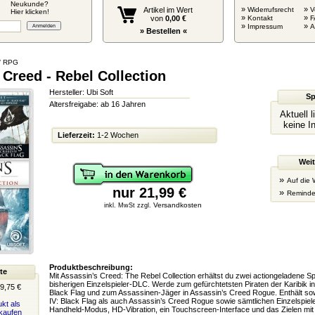
Neukunde?
»
»
Artikel im Wert
Widerrufsrecht
V
Hier klicken!
»
»
von
0,00 €
Kontakt
F
»
»
Impressum
» Bestellen «
/ RPG
Creed - Rebel Collection
Hersteller: Ubi Soft
Sp
Altersfreigabe: ab 16 Jahren
Aktuell 
keine I
Lieferzeit:
1-2 Wochen
Weit
»
Auf die 
nur 21,99 €
»
Reminde
Versandkosten
inkl. MwSt zzgl.
Produktbeschreibung:
te
Mit Assassin’s Creed: The Rebel Collection erhältst du zwei actiongeladene Sp
bisherigen Einzelspieler-DLC. Werde zum gefürchtetsten Piraten der Karibik i
9,75 €
Black Flag und zum Assassinen-Jäger in Assassin’s Creed Rogue. Enthält so
IV: Black Flag als auch Assassin’s Creed Rogue sowie sämtlichen Einzelspiel
kt als
Handheld-Modus, HD-Vibration, ein Touchscreen-Interface und das Zielen m
kaufen