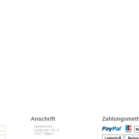
Anschrift
Zahlungsmet
SpieleGrotte
Liedberger Str. 9
47877 Willich