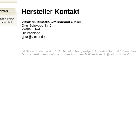
Hersteller Kontakt
views
 noch keine
Vitrex Multimedia Großhandel GmbH
m Artikel
Otto-Schwade-Str 7
99085 Erfurt
Deutschland
gpsr@vitrex.de
-----------------------------------------------
Ist Dir ein Fehler in der Artikelbeschreibung aufgefallen oder Du hast Information
Dann schreib uns doch bitte eben kurz eine Mail an
kontakt@spielegrotte.de