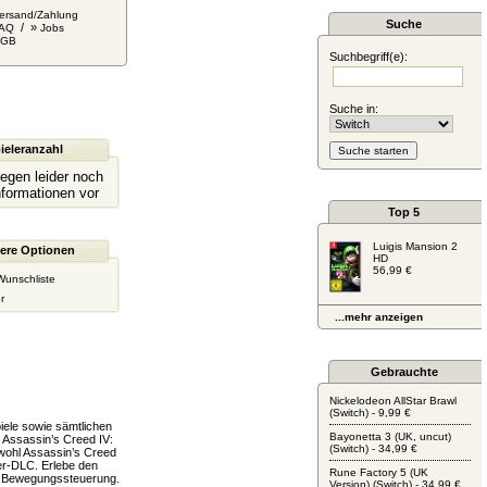
ersand/Zahlung
Suche
/ »
AQ
Jobs
AGB
Suchbegriff(e):
Suche in:
ieleranzahl
liegen leider noch
nformationen vor
Top 5
Luigis Mansion 2
ere Optionen
HD
56,99 €
Wunschliste
r
...mehr anzeigen
Gebrauchte
Nickelodeon AllStar Brawl
(Switch) - 9,99 €
iele sowie sämtlichen
Bayonetta 3 (UK, uncut)
n Assassin’s Creed IV:
(Switch) - 34,99 €
wohl Assassin’s Creed
er-DLC. Erlebe den
Rune Factory 5 (UK
it Bewegungssteuerung.
Version) (Switch) - 34,99 €