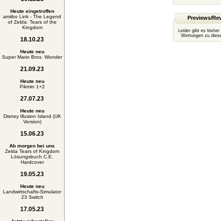
Heute eingetroffen
amiibo Link - The Legend
Previews/Re
of Zelda: Tears of the
Kingdom
Leider gibt es bisher
Wertungen zu diese
18.10.23
Heute neu
Super Mario Bros. Wonder
21.09.23
Heute neu
Pikmin 1+2
27.07.23
Heute neu
Disney Illusion Island (UK
Version)
15.06.23
Ab morgen bei uns
Zelda Tears of Kingdom
Lösungsbuch C.E.
Hardcover
19.05.23
Heute neu
Landwirtschafts-Simulator
23 Switch
17.05.23