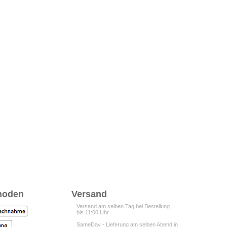
hoden
Versand
Versand am selben Tag bei Bestellung
bis 11:00 Uhr
SameDay - Lieferung am selben Abend in