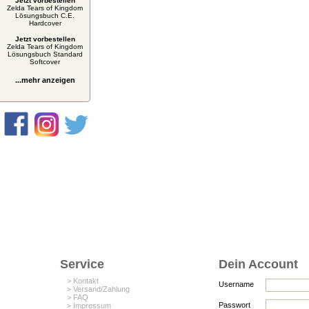
Jetzt vorbestellen
Zelda Tears of Kingdom
Lösungsbuch C.E.
Hardcover
Jetzt vorbestellen
Zelda Tears of Kingdom
Lösungsbuch Standard
Softcover
...mehr anzeigen
Service
Dein Account
> Kontakt
Username
> Versand/Zahlung
> FAQ
Passwort
> Impressum