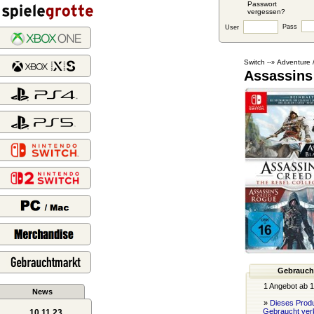
Passwort
vergessen?
Pass
User
Switch
Adventure 
--»
Assassins 
Gebrauch
1 Angebot ab 1
News
»
Dieses Produ
Gebraucht ver
10.11.23