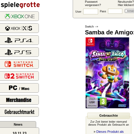
Passwort
Neukunde?
vergessen?
Hier klicken
Pass
User
Switch
--»
Samba de Amigo:
Gebrauchte
Zur Zeit bietet leider niemand
News
dieses Produkt als Gebraucht an
»
Dieses Produkt als
10.11.23