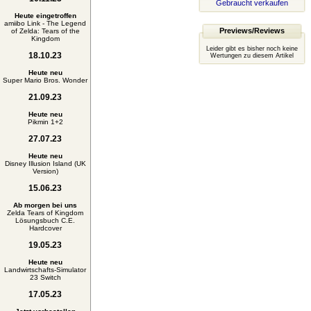
Gebraucht verkaufen
Heute eingetroffen
amiibo Link - The Legend
Previews/Reviews
of Zelda: Tears of the
Kingdom
Leider gibt es bisher noch keine
18.10.23
Wertungen zu diesem Artikel
Heute neu
Super Mario Bros. Wonder
21.09.23
Heute neu
Pikmin 1+2
27.07.23
Heute neu
Disney Illusion Island (UK
Version)
15.06.23
Ab morgen bei uns
Zelda Tears of Kingdom
Lösungsbuch C.E.
Hardcover
19.05.23
Heute neu
Landwirtschafts-Simulator
23 Switch
17.05.23