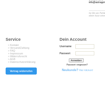
info@astrago
-----------------------
Ist Dir ein Fe
eben kurz eine
Service
Dein Account
> Kontakt
Username
> Versand/Zahlung
> FAQ
Passwort
> Impressum
> Widerrufsrecht
> AGB
> Datenschutzerklärung
Passwort vergessen?
Neukunde?
Hier klicken!
Vertrag widerrufen