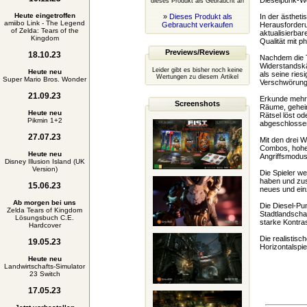
Dieselpunk-We
dieses Produkt als Gebraucht an
Heute eingetroffen
»
Dieses Produkt als
In der ästhet
amiibo Link - The Legend
Gebraucht verkaufen
Herausforderu
of Zelda: Tears of the
aktualisierbar
Kingdom
Qualität mit p
Previews/Reviews
18.10.23
Nachdem die T
Widerstandskä
Leider gibt es bisher noch keine
Heute neu
als seine ries
Wertungen zu diesem Artikel
Super Mario Bros. Wonder
Verschwörung g
21.09.23
Erkunde mehr 
Screenshots
Räume, geheim
Heute neu
Rätsel löst o
Pikmin 1+2
abgeschlosse
27.07.23
Mit den drei W
Combos, hohem
Heute neu
Angriffsmodus
Disney Illusion Island (UK
Version)
Die Spieler w
haben und zusa
15.06.23
neues und einz
Ab morgen bei uns
Die Diesel-Pu
Zelda Tears of Kingdom
Stadtlandschaf
Lösungsbuch C.E.
starke Kontras
Hardcover
Die realistisc
19.05.23
Horizontalspie
Heute neu
Landwirtschafts-Simulator
23 Switch
17.05.23