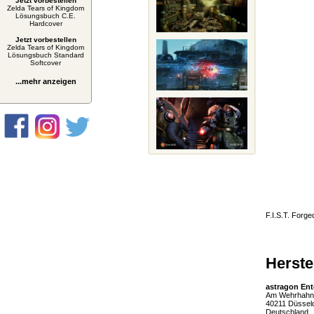
Jetzt vorbestellen
Zelda Tears of Kingdom
Lösungsbuch C.E.
Hardcover
Jetzt vorbestellen
Zelda Tears of Kingdom
Lösungsbuch Standard
Softcover
...mehr anzeigen
F.I.S.T. Forg
Herste
astragon En
Am Wehrhahn
40211 Düssel
Deutschland