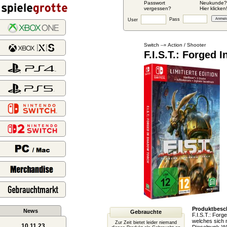
Passwort
Neukunde?
vergessen?
Hier klicken
Pass
User
Switch
Action / Shooter
--»
F.I.S.T.: Forged 
Produktbesc
News
Gebrauchte
F.I.S.T.: Forg
welches sich 
Zur Zeit bietet leider niemand
10.11.23