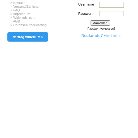
> Kontakt
Username
> Versand/Zahlung
> FAQ
Passwort
> Impressum
> Widerrufsrecht
> AGB
> Datenschutzerklärung
Passwort vergessen?
Neukunde?
Hier klicken!
Vertrag widerrufen