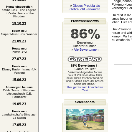
Fange, beobac
Pokémon-Legen
»
Dieses Produkt als
Heute eingetroffen
vorheriger Po
Gebraucht verkaufen
amiibo Link - The Legend
of Zelda: Tears of the
Du reist in d
Kingdom
lange bevor e
Previews/Reviews
leben. Hier e
18.10.23
Um Pokémon in
Heute neu
heran und wir
Super Mario Bros. Wonder
kämpft. Wirf 
zu wechseln. 
21.09.23
Bewertung
unserer Kunden
Heute neu
»
Alle Bewertungen
Pikmin 1+2
27.07.23
92% Bewertung
im
Heute neu
GamePro Test
Disney Illusion Island (UK
"Pokemon-Legenden Arceus
Version)
haucht Pokémon dank toller
neuer Ideen frischen Wind ein
15.06.23
und ist damit eines der besten
Spiele der Reihe."
Ab morgen bei uns
Hier gehts zum kompletten
Zelda Tears of Kingdom
Test
Lösungsbuch C.E.
Hardcover
Screenshots
19.05.23
Heute neu
Landwirtschafts-Simulator
23 Switch
17.05.23