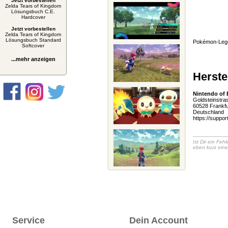
Jetzt vorbestellen
Zelda Tears of Kingdom
Lösungsbuch C.E.
Hardcover
Jetzt vorbestellen
Zelda Tears of Kingdom
Lösungsbuch Standard
Pokémon-Lege
Softcover
...mehr anzeigen
Herste
Nintendo of
Goldsteinstra
60528 Frankfu
Deutschland
https://suppor
-----------------------
Ist Dir ein Fe
eben kurz eine
Service
Dein Account