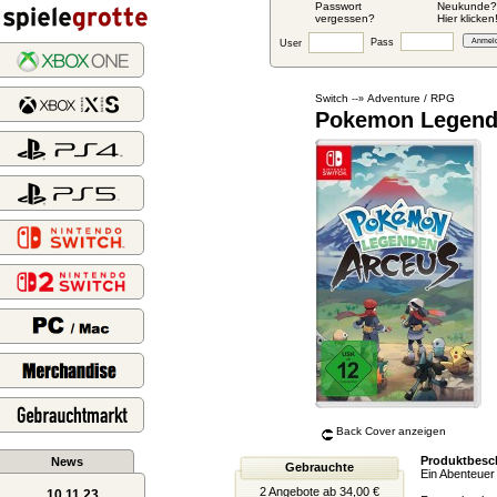
Passwort
Neukunde?
vergessen?
Hier klicken
Pass
User
Switch
Adventure / RPG
--»
Pokemon Legend
Back Cover anzeigen
Produktbesc
News
Gebrauchte
Ein Abenteuer
2 Angebote ab 34,00 €
10.11.23