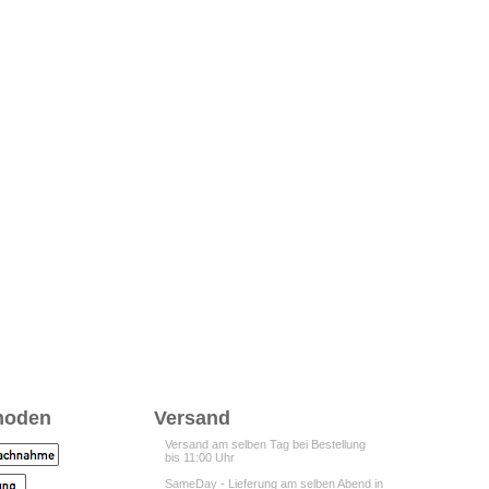
hoden
Versand
Versand am selben Tag bei Bestellung
bis 11:00 Uhr
SameDay - Lieferung am selben Abend in