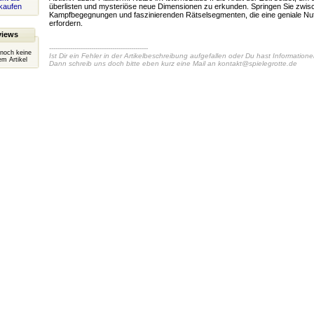
kaufen
überlisten und mysteriöse neue Dimensionen zu erkunden. Springen Sie zwis
Kampfbegegnungen und faszinierenden Rätselsegmenten, die eine geniale Nut
erfordern.
views
-----------------------------------------------
 noch keine
Ist Dir ein Fehler in der Artikelbeschreibung aufgefallen oder Du hast Information
m Artikel
Dann schreib uns doch bitte eben kurz eine Mail an
kontakt@spielegrotte.de