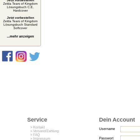
Jetzt vorbestellen
Zelda Tears of Kingdom
Lösungsbuch C.E.
Hardcover
Jetzt vorbestellen
Zelda Tears of Kingdom
Lösungsbuch Standard
Softcover
...mehr anzeigen
Service
Dein Account
> Kontakt
Username
> Versand/Zahlung
> FAQ
Passwort
> Impressum