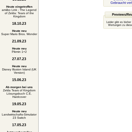
Gebraucht ver
Heute eingetroffen
amiibo Link - The Legend
of Zelda: Tears of the
Previews/Re
Kingdom
Leider gibt es bisher
18.10.23
Wertungen zu diese
Heute neu
Super Mario Bros. Wonder
21.09.23
Heute neu
Pikmin 1+2
27.07.23
Heute neu
Disney Illusion Island (UK
Version)
15.06.23
Ab morgen bei uns
Zelda Tears of Kingdom
Lösungsbuch C.E.
Hardcover
19.05.23
Heute neu
Landwirtschafts-Simulator
23 Switch
17.05.23