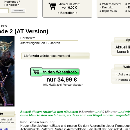
Neukunde?
»
»
Artikel im Wert
Widerrufsrecht
V
Hier klicken!
»
»
von
0,00 €
Kontakt
F
»
»
Impressum
» Bestellen «
/ RPG
de 2 (AT Version)
Hersteller:
Sp
Altersfreigabe: ab 12 Jahren
Aktuell 
keine I
Lieferzeit:
würde heute versand
Weit
»
Auf die 
nur 34,99 €
»
Reminde
Versandkosten
inkl. MwSt zzgl.
Bestell diesen Artikel in den nächsten
9 Stunden
und
0 Minuten
und wir
te
ohne Mehrkosten noch heute, so dass er in der Regel morgen zugestellt
er niemand
Produktbeschreibung:
ebraucht an
Nutzen Sie die AeternoBlade und trotzen Sie dem Abgrund in dieser Fortsetzu
kt als
Action/Puzzle-Plattform. Nutze in AeternoBlade II die Kraft der Zeit selbst, um