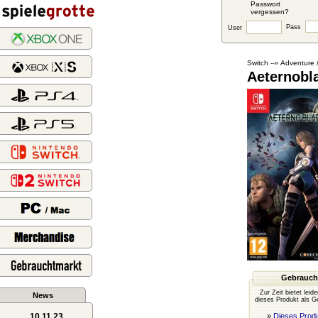
Passwort
vergessen?
Pass
User
Switch
Adventure 
--»
Aeternobla
Gebrauch
Zur Zeit bietet leid
News
dieses Produkt als G
10.11.23
»
Dieses Produ