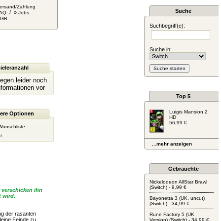
ersand/Zahlung
Suche
/ »
AQ
Jobs
AGB
Suchbegriff(e):
Suche in:
ieleranzahl
liegen leider noch
nformationen vor
Top 5
Luigis Mansion 2
ere Optionen
HD
56,99 €
Wunschliste
r
...mehr anzeigen
Gebrauchte
Nickelodeon AllStar Brawl
(Switch) - 9,99 €
 verschicken ihn
 wird.
Bayonetta 3 (UK, uncut)
(Switch) - 34,99 €
ng der rasanten
Rune Factory 5 (UK
 deine Feinde zu
Version) (Switch) - 34,99 €