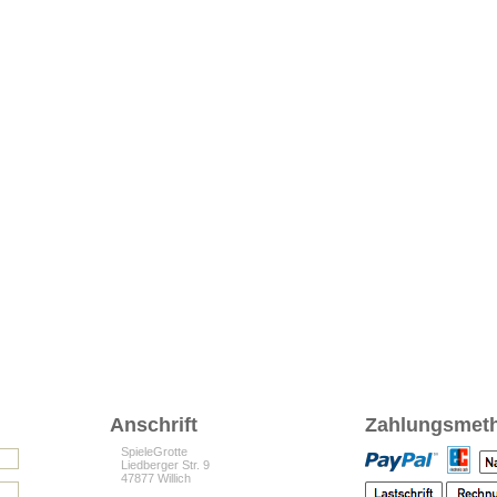
Anschrift
Zahlungsmet
SpieleGrotte
Liedberger Str. 9
47877 Willich