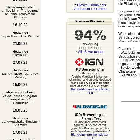
Luigi, Mario u
die Einladung 
»
Dieses Produkt als
Heute eingetroffen
Gebraucht verkaufen
amiibo Link - The Legend
Luigi muss si
of Zelda: Tears of the
Spukhotels zu
Kingdom
er die fiesen
Previews/Reviews
kann Hindernis
18.10.23
oder sie spie
Heute neu
Wenn einem de
Super Mario Bros. Wonder
sich bis zu ac
Switch-Konsol
21.09.23
Bewertung
unserer Kunden
Features:
Heute neu
»
Alle Bewertungen
- Was Luigi an
Pikmin 1+2
Saugschuss un
- Fluigi, die 
27.07.23
enge Öffnunge
- Spieler wec
8.3 Bewertung
im
Heute neu
Charaktere.
IGN.com Test
Disney Illusion Island (UK
- Bis zu acht 
"Luigi's Mansion 3 is so fun,
Version)
charming, and smartly designed
that I hope we get more than
15.06.23
three of these every 20 years."
Hier gehts zum kompletten
Ab morgen bei uns
Test
Zelda Tears of Kingdom
Lösungsbuch C.E.
Hardcover
19.05.23
82% Bewertung
im
Heute neu
4Players Test
Landwirtschafts-Simulator
"Audiovisuell großartiges
23 Switch
Spukhaus-Abenteuer mit
gewitzten Bosskämpfen, aber
auch repetitiver Spielstruktur."
17.05.23
Hier gehts zum kompletten
Test