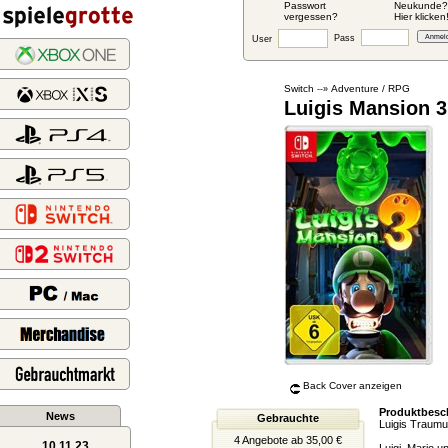
Passwort
Neukunde?
vergessen?
Hier klicken
Pass
User
Switch
Adventure / RPG
--»
Luigis Mansion 3
Back Cover anzeigen
Produktbesc
News
Gebrauchte
Luigis Traumu
4 Angebote ab 35,00 €
10.11.23