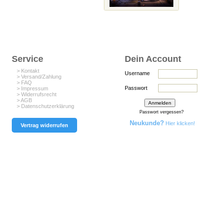
Service
Dein Account
> Kontakt
Username
> Versand/Zahlung
> FAQ
Passwort
> Impressum
> Widerrufsrecht
> AGB
> Datenschutzerklärung
Passwort vergessen?
Neukunde?
Hier klicken!
Vertrag widerrufen