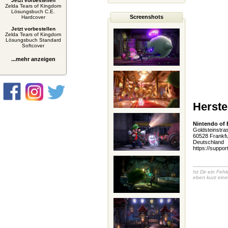
Jetzt vorbestellen
Zelda Tears of Kingdom
Lösungsbuch C.E.
Screenshots
Hardcover
Jetzt vorbestellen
Zelda Tears of Kingdom
Lösungsbuch Standard
Softcover
...mehr anzeigen
Herste
Nintendo of
Goldsteinstra
60528 Frankfu
Deutschland
https://suppor
-----------------------
Ist Dir ein Fe
eben kurz eine