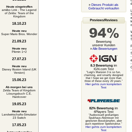
L
d
»
Dieses Produkt als
Heute eingetroffen
Gebraucht verkaufen
amiibo Link - The Legend
L
of Zelda: Tears of the
S
Kingdom
e
Previews/Reviews
k
18.10.23
o
Heute neu
W
Super Mario Bros. Wonder
s
S
21.09.23
Bewertung
unserer Kunden
F
Heute neu
»
Alle Bewertungen
-
Pikmin 1+2
S
-
27.07.23
e
-
8.3 Bewertung
im
Heute neu
C
IGN.com Test
Disney Illusion Island (UK
-
"Luigi's Mansion 3 is so fun,
Version)
charming, and smartly designed
that I hope we get more than
15.06.23
three of these every 20 years."
Hier gehts zum kompletten
Ab morgen bei uns
Test
Zelda Tears of Kingdom
Lösungsbuch C.E.
Hardcover
19.05.23
82% Bewertung
im
Heute neu
4Players Test
Landwirtschafts-Simulator
"Audiovisuell großartiges
23 Switch
Spukhaus-Abenteuer mit
gewitzten Bosskämpfen, aber
auch repetitiver Spielstruktur."
17.05.23
Hier gehts zum kompletten
Test