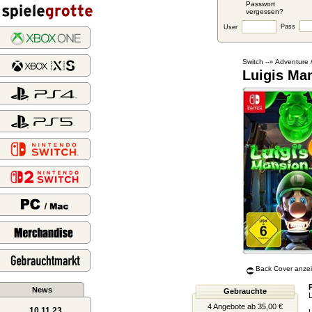
Passwort
vergessen?
Pass
User
Switch
Adventure 
--»
Luigis Ma
Back Cover anze
News
Gebrauchte
L
4 Angebote ab 35,00 €
10.11.23