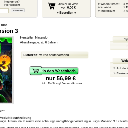
Neukunde?
»
»
Artikel im Wert
Widerrufsrecht
V
Hier klicken!
»
»
von
0,00 €
Kontakt
F
»
»
Impressum
» Bestellen «
/ RPG
nsion 3
Hersteller: Nintendo
Sp
Altersfreigabe: ab 6 Jahren
S
Lieferzeit:
würde heute versand
Weit
»
Auf die 
»
Reminde
nur 56,99 €
Versandkosten
inkl. MwSt zzgl.
igen
Produktbeschreibung:
uigis Traumurlaub nimmt eine schaurige und glibbrige Wendung in Luigis Mansion 3 für Ninte