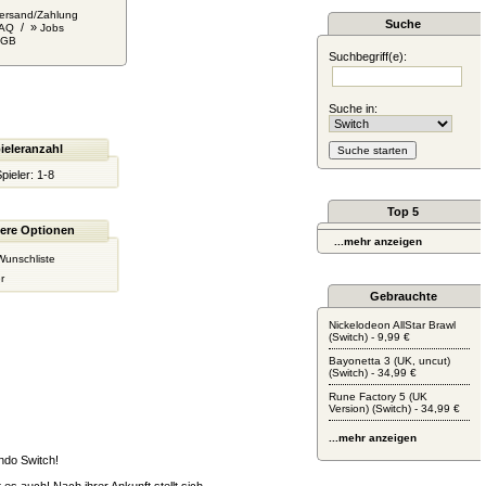
ersand/Zahlung
Suche
/ »
AQ
Jobs
AGB
Suchbegriff(e):
Suche in:
ieleranzahl
pieler:
1-8
Top 5
ere Optionen
...mehr anzeigen
Wunschliste
r
Gebrauchte
Nickelodeon AllStar Brawl
(Switch) - 9,99 €
Bayonetta 3 (UK, uncut)
(Switch) - 34,99 €
Rune Factory 5 (UK
Version) (Switch) - 34,99 €
...mehr anzeigen
ndo Switch!