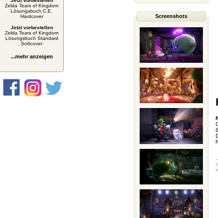
Jetzt vorbestellen
Zelda Tears of Kingdom
Lösungsbuch C.E.
Screenshots
Hardcover
Jetzt vorbestellen
Zelda Tears of Kingdom
Lösungsbuch Standard
Softcover
...mehr anzeigen
G
6
h
-
I
e