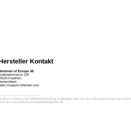
Hersteller Kontakt
Nintendo of Europe SE
oldsteinstrasse 235
0528 Frankfurt
Deutschland
ttps://support.nintendo.com
----------------------------------------------
st Dir ein Fehler in der Artikelbeschreibung aufgefallen oder Du hast Informationen die hier noch
ben kurz eine Mail an
kontakt@spielegrotte.de