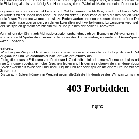
uigi, Mario und ihre Freunde werdnLuxushotel eingeladen. Klingt zu gut, um wahr zu sein? Ist 
ie Einladung als List von König Buu Huu heraus, der in Wahrheit Mario und seine Freunde fan
uigi muss sich nun erneut mit Professor I. Gidd zusammenschließen, um als Held wider Wil
pukhotels zu erkunden und seine Freunde zu retten. Dabei kann er sich auf den neuen Sch
r die fiesen Phantome wegpusten, sie zu Boden werfen und sogar seinen glibbrig-grünen Dop
ann Hindernisse überwinden, an denen Luigi allein nicht vorbeikommt. Einzelspieler wechseln
der sie spielen gemeinsam mit einem Freund je einen der beiden Charaktere.
enn einem der Sinn nach Mehrspieleraction steht, lohnt sich ein Besuch im Wirrwarrturm. 
ich bis zu acht Spieler den Herausforderungen des Turms stellen, entweder im Online-Spiel od
witch-Konsolen.
eatures:
 Was Luigi an Wagemut fehlt, macht er mit seinen neuen Hilfsmitteln und Fähigkeiten wett. Mi
augschuss und Druckstrampler heizt er Geistern effektiv ein!
 Fluigi, die neueste Erfindung von Professor I. Gidd, hilft Luigi bei seinem Abenteuer. Luigis
nge Öffnungen quetschen, über Stacheln laufen und Hindernisse überwinden, an denen Luigi 
 Spieler wechseln zwischen Luigi und Fluigi hin und her oder spielen mit einem Freund zusa
haraktere.
 Bis zu acht Spieler können im Wettlauf gegen die Zeit die Hindernisse des Wirrwarrturms me