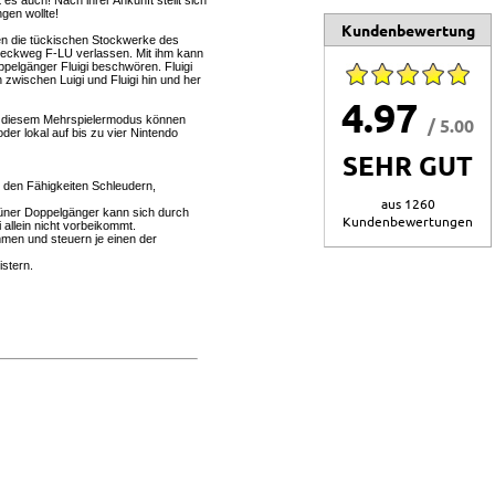
es auch! Nach ihrer Ankunft stellt sich
gen wollte!
Kundenbewertung
len die tückischen Stockwerke des
reckweg F-LU verlassen. Mit ihm kann
pelgänger Fluigi beschwören. Fluigi
 zwischen Luigi und Fluigi hin und her
4.97
In diesem Mehrspielermodus können
/ 5.00
er lokal auf bis zu vier Nintendo
SEHR GUT
t den Fähigkeiten Schleudern,
aus 1260
 grüner Doppelgänger kann sich durch
Kundenbewertungen
allein nicht vorbeikommt.
mmen und steuern je einen der
istern.