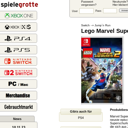
Passwort
Neukunde?
vergessen?
Hier klicken
Pass
User
Switch
Jump`n Run
--»
Lego Marvel Sup
Produktbes
Gibts auch für
Marvel Super
PS4
News
neuste episc
Superschurke
die sich aus
10.11.23