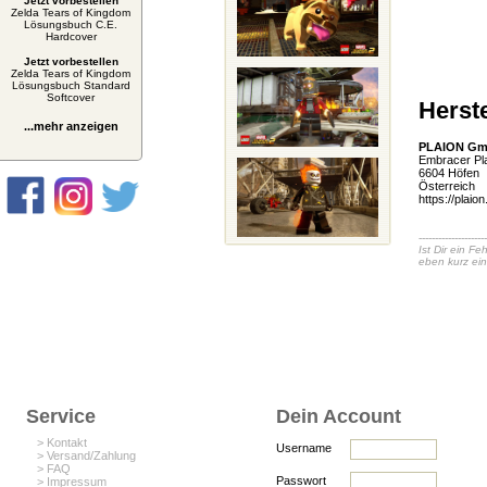
Jetzt vorbestellen
Zelda Tears of Kingdom
Lösungsbuch C.E.
Hardcover
Jetzt vorbestellen
Zelda Tears of Kingdom
Lösungsbuch Standard
Softcover
Herste
...mehr anzeigen
PLAION G
Embracer Pla
6604 Höfen
Österreich
https://plaio
---------------------
Ist Dir ein F
eben kurz ei
Service
Dein Account
> Kontakt
Username
> Versand/Zahlung
> FAQ
Passwort
> Impressum