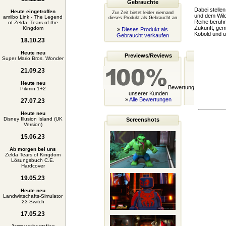
Gebrauchte
Dabei stelle
Heute eingetroffen
Zur Zeit bietet leider niemand
und dem Wild
amiibo Link - The Legend
dieses Produkt als Gebraucht an
Reihe berühm
of Zelda: Tears of the
Zukunft, gem
Kingdom
»
Dieses Produkt als
Kobold und u
Gebraucht verkaufen
18.10.23
Heute neu
Previews/Reviews
Super Mario Bros. Wonder
21.09.23
Heute neu
Bewertung
Pikmin 1+2
unserer Kunden
»
Alle Bewertungen
27.07.23
Heute neu
Disney Illusion Island (UK
Screenshots
Version)
15.06.23
Ab morgen bei uns
Zelda Tears of Kingdom
Lösungsbuch C.E.
Hardcover
19.05.23
Heute neu
Landwirtschafts-Simulator
23 Switch
17.05.23