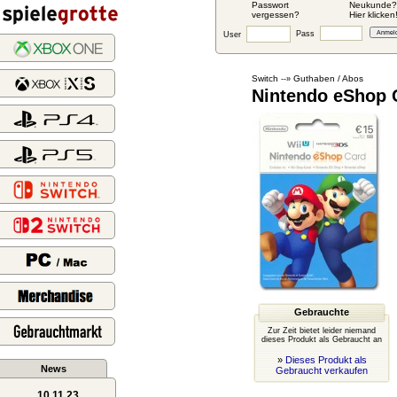
Passwort
Neukunde?
vergessen?
Hier klicken
Pass
User
Switch
Guthaben / Abos
--»
Nintendo eShop 
Gebrauchte
Zur Zeit bietet leider niemand
dieses Produkt als Gebraucht an
»
Dieses Produkt als
News
Gebraucht verkaufen
10.11.23