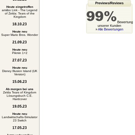
Previews/Reviews
Heute eingetroffen
amiibo Link - The Legend
of Zelda: Tears of the
Kingdom
Bewertung
18.10.23
unserer Kunden
»
Alle Bewertungen
Heute neu
Super Mario Bros. Wonder
21.09.23
Heute neu
Pikmin 1+2
27.07.23
Heute neu
Disney Illusion Island (UK
Version)
15.06.23
Ab morgen bei uns
Zelda Tears of Kingdom
Lösungsbuch C.E.
Hardcover
19.05.23
Heute neu
Landwirtschafts-Simulator
23 Switch
17.05.23