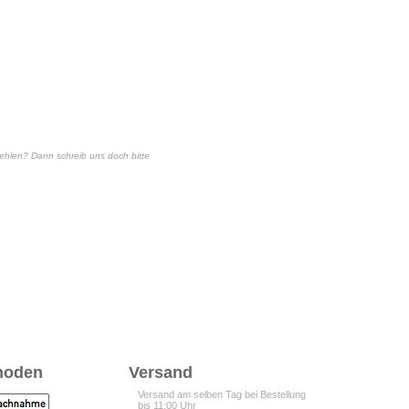
 fehlen? Dann schreib uns doch bitte
hoden
Versand
Versand am selben Tag bei Bestellung
bis 11:00 Uhr