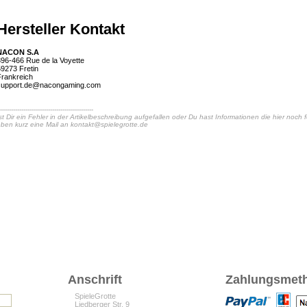
Hersteller Kontakt
NACON S.A
96-466 Rue de la Voyette
9273 Fretin
rankreich
support.de@nacongaming.com
----------------------------------------------
st Dir ein Fehler in der Artikelbeschreibung aufgefallen oder Du hast Informationen die hier noch
ben kurz eine Mail an
kontakt@spielegrotte.de
Anschrift
Zahlungsmet
SpieleGrotte
Liedberger Str. 9