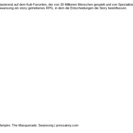
asierend auf dem Kult-Favoriten, der von 30 Millionen Menschen gespielt und von Spezialist
wansong ein story-getriebenes RPG, in dem die Entscheidungen die Story beeinflussen.
Vampire: The Masquerade: Swansong
| pressakey.com