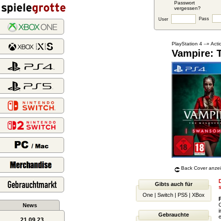
Passwort
vergessen?
Pass
User
PlayStation 4
Acti
--»
Vampire: 
Back Cover anze
D
Gibts auch für
One
|
Switch
|
PS5
|
XBox
G
News
i
Gebrauchte
e
21.09.23