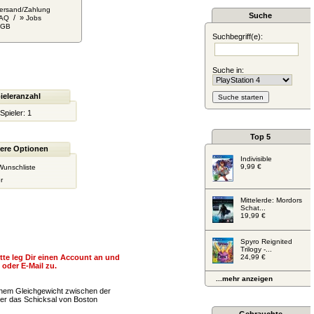
ersand/Zahlung
Suche
/ »
AQ
Jobs
AGB
Suchbegriff(e):
Suche in:
ieleranzahl
Spieler:
1
Top 5
ere Optionen
Indivisible
9,99 €
Wunschliste
r
Mittelerde: Mordors
Schat...
19,99 €
Spyro Reignited
Trilogy -...
itte leg Dir einen Account an und
24,99 €
oder E-Mail zu.
...mehr anzeigen
einem Gleichgewicht zwischen der
ber das Schicksal von Boston