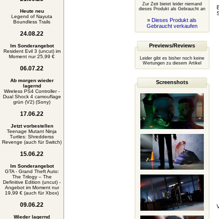
Zur Zeit bietet leider niemand
B
dieses Produkt als Gebraucht an
Heute neu
S
Legend of Nayuta
»
Dieses Produkt als
Boundless Trails
Gebraucht verkaufen
24.08.22
Previews/Reviews
Im Sonderangebot
Resident Evil 3 (uncut) im
Moment nur 25,99 €
Leider gibt es bisher noch keine
Wertungen zu diesem Artikel
06.07.22
Ab morgen wieder
Screenshots
lagernd
Wireless PS4 Controller -
Dual Shock 4 camouflage
grün (V2) (Sony)
17.06.22
Jetzt vorbestellen
Teenage Mutant Ninja
Turtles: Shredderss
Revenge (auch für Switch)
15.06.22
Im Sonderangebot
GTA - Grand Theft Auto:
The Trilogy – The
Definitive Edition (uncut) -
Angebot im Moment nur
19,99 € (auch für Xbox)
09.06.22
Wieder lagernd