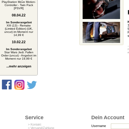
PlayStation Move Motion-
Controller - Twin Pack
[PSVR]
08.04.22
Im Sonderangebot
3
XIII (13) - Remake
(Limited Edition) (UK,
5
uncut) im Moment nur
F
14,99 €
10.02.22
-
Im Sonderangebot
I
Star Wars Jedi: Fallen
e
Order (uncut) - Angebot im
Moment nur 19,99 €
...mehr anzeigen
Service
Dein Account
> Kontakt
Username
> Versand/Zahlung