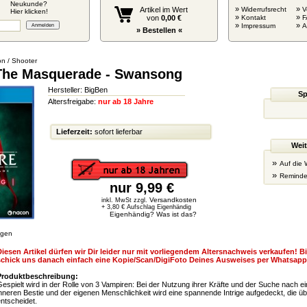
Neukunde?
»
»
Artikel im Wert
Widerrufsrecht
V
Hier klicken!
»
»
von
0,00 €
Kontakt
F
»
»
Impressum
» Bestellen «
on / Shooter
The Masquerade - Swansong
Hersteller: BigBen
Sp
Altersfreigabe:
nur ab 18 Jahre
Lieferzeit:
sofort lieferbar
Weit
»
Auf die 
»
Reminde
nur 9,99 €
Versandkosten
inkl. MwSt zzgl.
+ 3,80 € Aufschlag Eigenhändig
Eigenhändig? Was ist das?
igen
iesen Artikel dürfen wir Dir leider nur mit vorliegendem Altersnachweis verkaufen! B
schick uns danach einfach eine Kopie/Scan/DigiFoto Deines Ausweises per Whatsapp 
Produktbeschreibung:
espielt wird in der Rolle von 3 Vampiren: Bei der Nutzung ihrer Kräfte und der Suche nach 
nneren Bestie und der eigenen Menschlichkeit wird eine spannende Intrige aufgedeckt, die ü
ntscheidet.