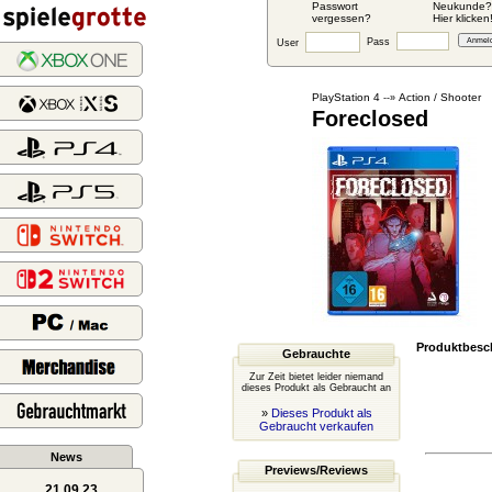
Passwort
Neukunde?
vergessen?
Hier klicken
Pass
User
PlayStation 4
Action / Shooter
--»
Foreclosed
Produktbesc
Gebrauchte
Zur Zeit bietet leider niemand
dieses Produkt als Gebraucht an
»
Dieses Produkt als
Gebraucht verkaufen
News
Previews/Reviews
21.09.23