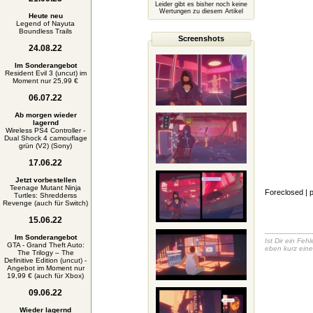
Leider gibt es bisher noch keine
Wertungen zu diesem Artikel
Heute neu
Legend of Nayuta
Boundless Trails
Screenshots
24.08.22
Im Sonderangebot
Resident Evil 3 (uncut) im
Moment nur 25,99 €
06.07.22
Ab morgen wieder
lagernd
Wireless PS4 Controller -
Dual Shock 4 camouflage
grün (V2) (Sony)
17.06.22
Jetzt vorbestellen
Teenage Mutant Ninja
Foreclosed
| 
Turtles: Shredderss
Revenge (auch für Switch)
15.06.22
-----------------------
Im Sonderangebot
Ist Dir ein Fe
GTA - Grand Theft Auto:
eben kurz eine
The Trilogy – The
Definitive Edition (uncut) -
Angebot im Moment nur
19,99 € (auch für Xbox)
09.06.22
Wieder lagernd