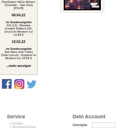
PlayStation Move Motion-
Controller - Twin Pack
[PSVR]
08.04.22
Im Sonderangebot
XIII (13) - Remake
(Limited Edition) (UK,
uncut) im Moment nur
14,99 €
10.02.22
Im Sonderangebot
Star Wars Jedi: Fallen
Order (uncut) - Angebot im
Moment nur 19,99 €
...mehr anzeigen
Service
Dein Account
> Kontakt
Username
> Versand/Zahlung