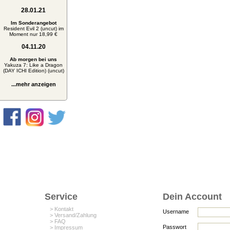
28.01.21
Im Sonderangebot
Resident Evil 2 (uncut) im
Moment nur 18,99 €
04.11.20
Ab morgen bei uns
Yakuza 7: Like a Dragon
(DAY ICHI Edition) (uncut)
...mehr anzeigen
Service
Dein Account
> Kontakt
Username
> Versand/Zahlung
> FAQ
Passwort
> Impressum