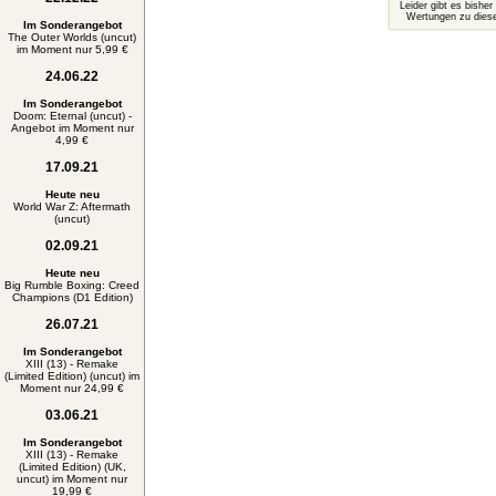
Leider gibt es bisher
Wertungen zu diese
Im Sonderangebot
The Outer Worlds (uncut)
im Moment nur 5,99 €
24.06.22
Im Sonderangebot
Doom: Eternal (uncut) -
Angebot im Moment nur
4,99 €
17.09.21
Heute neu
World War Z: Aftermath
(uncut)
02.09.21
Heute neu
Big Rumble Boxing: Creed
Champions (D1 Edition)
26.07.21
Im Sonderangebot
XIII (13) - Remake
(Limited Edition) (uncut) im
Moment nur 24,99 €
03.06.21
Im Sonderangebot
XIII (13) - Remake
(Limited Edition) (UK,
uncut) im Moment nur
19,99 €