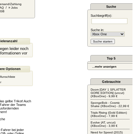
ersand/Zahlung
Suche
/ »
AQ
Jobs
AGB
Suchbegriff(e):
Suche in:
ieleranzahl
liegen leider noch
nformationen vor
Top 5
...mehr anzeigen
ere Optionen
Wunschliste
Gebrauchte
r
Doom [DAY 1 SPLATTER
GORE EDITION] (uncut)
(XBoxOne) - 9,99 €
as gelbe Trikot! Auch
SpongeBob - Cosmic
e Fahrer der Teams
Shake (XBoxOne) - 22,99 €
ausfordernden
mern!
Trials Rising (Gold Edition)
(XBoxOne) - 7,99 €
sche
Evolve (AT, uncut)
(XBoxOne) - 3,99 €
-Fahrer bei jeder
Need for Speed (2015)
Off- oder Online.