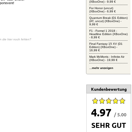
(XBoxOne) - 9,99 €
portevent!
For Honor (uncut)
(XBoxOne) - 6,99 €
Quantum Break (D1 Edition)
(AT, uncut) (XBoxOne) -
9,99 €
F1 - Formel 1 2018 -
Headline Edition (XBoxOne)
- 8,99 €
en die hier noch fehlen?
Final Fantasy 15 XV (D1
Edition) (XBoxOne) -
16,99 €
Mark McMorris - Infinite Air
(XBoxOne) - 19,99 €
...mehr anzeigen
Kundenbewertung
4.97
/ 5.00
SEHR GUT