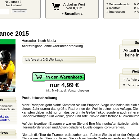
Neukunde?
»
»
Artikel im Wert
Widerrufsrecht
V
Hier klicken!
»
»
von
0,00 €
Kontakt
F
»
»
Impressum
» Bestellen «
rance 2015
Hersteller: Koch Media
Sp
Altersfreigabe: ohne Altersbeschränkung
Aktuell 
keine I
Lieferzeit:
2-3 Werktage
Weit
»
Auf die 
nur 4,99 €
»
Reminde
Versandkosten
inkl. MwSt zzgl.
Produktbeschreibung:
te
Mehr Radsport geht nicht! Kämpfen sie um Etappen-Siege und holen sie sich d
er niemand
dieses Jahr startet das größte Radrennen der Welt in seine neue Auflage. Di
ebraucht an
kämpfen dabei nicht nur um das berühmte Gelbe Trikot, sondern auch in her
Sonderwertungen um weiße, grüne und rote Punkte oder farbige Rückennum
kt als
kaufen
Auf den jeweiligen Etappen erwarten Sie und Ihre Mannschaftsmitglieder takti
Herausforderungen und Action geladene Duelle gegen Konkurrenten.
views
Nie sah die Tour de France realistischer aus. Fahren Sie als einer der Original
Etappe um den Sieg und liefern Sie sich packende Duelle mit anderen Spielern 