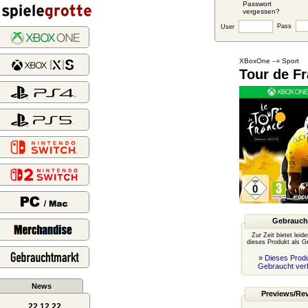
Passwort
vergessen?
Pass
User
XBoxOne
Sport
--»
Tour de F
Gebrauch
Zur Zeit bietet leid
dieses Produkt als G
»
Dieses Produ
Gebraucht ver
News
Previews/Re
22.12.22