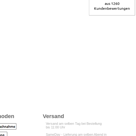
aus 1260
Kundenbewertungen
hoden
Versand
Versand am selben Tag bei Bestellung
bis 11:00 Uhr
SameDay - Lieferung am selben Abend in