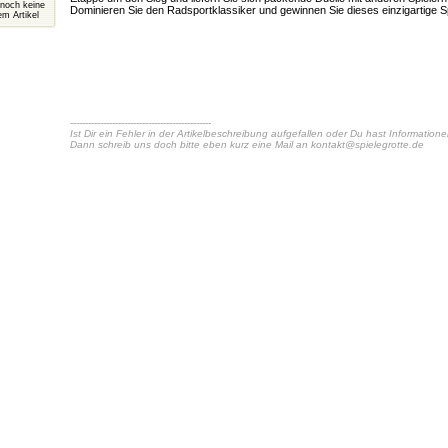
 noch keine
Dominieren Sie den Radsportklassiker und gewinnen Sie dieses einzigartige S
m Artikel
-----------------------------------------------
Ist Dir ein Fehler in der Artikelbeschreibung aufgefallen oder Du hast Information
Dann schreib uns doch bitte eben kurz eine Mail an
kontakt@spielegrotte.de