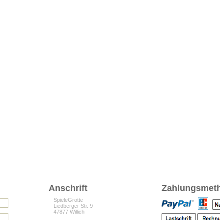
Anschrift
Zahlungsmet
SpieleGrotte
Liedberger Str. 9
47877 Willich