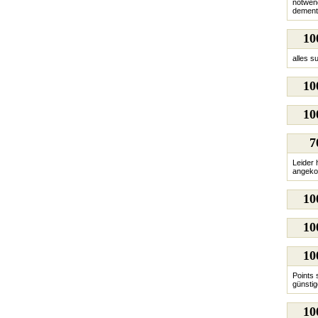
notwend
dement
1
alles s
1
1
7
Leider 
angeko
1
1
1
Points 
günstig
1