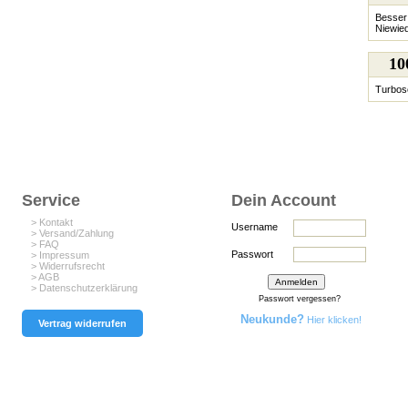
Besser 
Niewie
1
Turbosc
Service
Dein Account
> Kontakt
Username
> Versand/Zahlung
> FAQ
Passwort
> Impressum
> Widerrufsrecht
> AGB
> Datenschutzerklärung
Passwort vergessen?
Neukunde?
Hier klicken!
Vertrag widerrufen