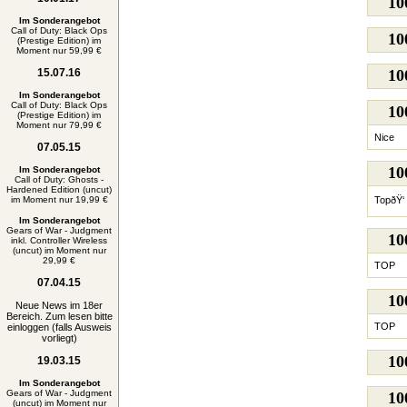
1
Im Sonderangebot
Call of Duty: Black Ops
1
(Prestige Edition) im
Moment nur 59,99 €
15.07.16
1
Im Sonderangebot
Call of Duty: Black Ops
1
(Prestige Edition) im
Moment nur 79,99 €
Nice
07.05.15
1
Im Sonderangebot
Call of Duty: Ghosts -
Hardened Edition (uncut)
im Moment nur 19,99 €
TopðŸ‘
Im Sonderangebot
Gears of War - Judgment
1
inkl. Controller Wireless
(uncut) im Moment nur
29,99 €
TOP
07.04.15
1
Neue News im 18er
Bereich. Zum lesen bitte
TOP
einloggen (falls Ausweis
vorliegt)
1
19.03.15
Im Sonderangebot
Gears of War - Judgment
1
(uncut) im Moment nur