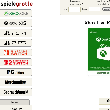
Passwort
Neukunde?
vergessen?
Hier klicken
Pass
User
Xbox Live K
1
News
10.01.17