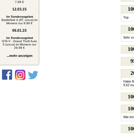
7,99 €
1
12.03.15
Im Sonderangebot
Top
Battlefield 4 (AT, uncut) im
Moment nur 9,99 €
1
06.01.15
Sehr sc
Im Sonderangebot
GTA V - Grand Theft Auto
5 (uncut) im Moment nur
29,99 €
1
...mehr anzeigen
9
2
Habe 8
9,62 eu
1
1
Wie imm
1