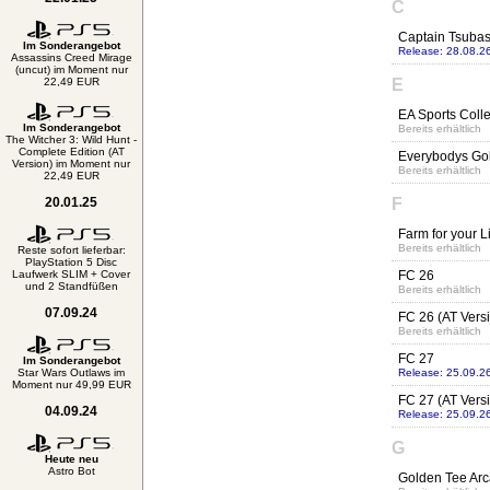
C
Captain Tsubas
Im Sonderangebot
Release: 28.08.2
Assassins Creed Mirage
(uncut) im Moment nur
22,49 EUR
E
EA Sports Colle
Im Sonderangebot
Bereits erhältlich
The Witcher 3: Wild Hunt -
Complete Edition (AT
Everybodys Gol
Version) im Moment nur
Bereits erhältlich
22,49 EUR
20.01.25
F
Farm for your L
Bereits erhältlich
Reste sofort lieferbar:
PlayStation 5 Disc
Laufwerk SLIM + Cover
FC 26
und 2 Standfüßen
Bereits erhältlich
07.09.24
FC 26 (AT Vers
Bereits erhältlich
FC 27
Im Sonderangebot
Star Wars Outlaws im
Release: 25.09.2
Moment nur 49,99 EUR
FC 27 (AT Vers
04.09.24
Release: 25.09.2
G
Heute neu
Astro Bot
Golden Tee Arc