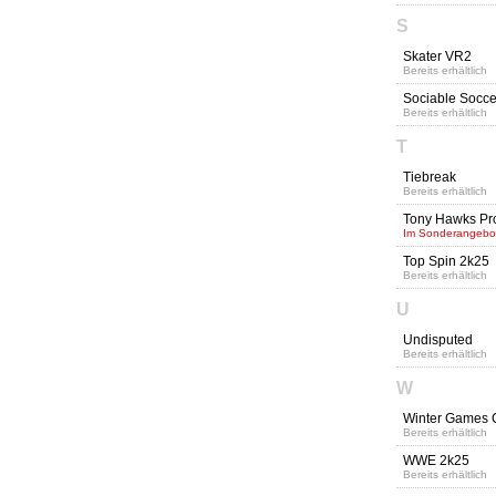
S
Skater VR2
Bereits erhältlich
Sociable Socce
Bereits erhältlich
T
Tiebreak
Bereits erhältlich
Tony Hawks Pro
Im Sonderangebo
Top Spin 2k25
Bereits erhältlich
U
Undisputed
Bereits erhältlich
W
Winter Games 
Bereits erhältlich
WWE 2k25
Bereits erhältlich