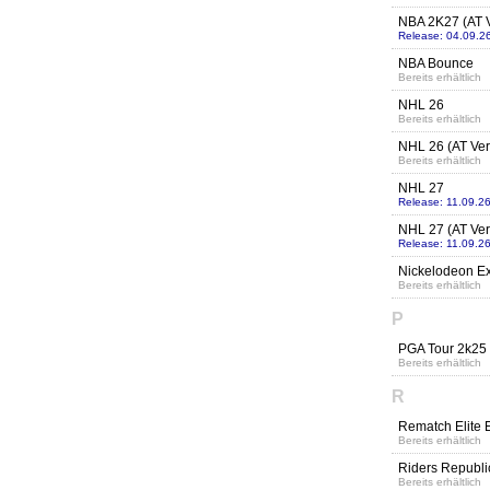
NBA 2K27 (AT V
Release: 04.09.2
NBA Bounce
Bereits erhältlich
NHL 26
Bereits erhältlich
NHL 26 (AT Ver
Bereits erhältlich
NHL 27
Release: 11.09.2
NHL 27 (AT Ver
Release: 11.09.2
Nickelodeon Ex
Bereits erhältlich
P
PGA Tour 2k25
Bereits erhältlich
R
Rematch Elite E
Bereits erhältlich
Riders Republi
Bereits erhältlich