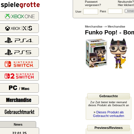
Passwort
Neukunde?
vergessen?
Hier klicken
Pass
User
Merchandise
Merchandise
--»
Funko Pop! - Bom
Gebrauchte
Zur Zeit bietet leider niemand
dieses Produkt als Gebraucht an
»
Dieses Produkt als
Gebraucht verkaufen
News
Previews/Reviews
22.01.25