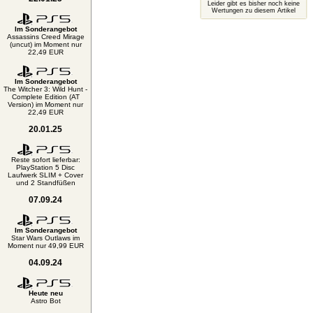
Leider gibt es bisher noch keine
Wertungen zu diesem Artikel
Im Sonderangebot
Assassins Creed Mirage
(uncut) im Moment nur
22,49 EUR
Im Sonderangebot
The Witcher 3: Wild Hunt -
Complete Edition (AT
Version) im Moment nur
22,49 EUR
20.01.25
Reste sofort lieferbar:
PlayStation 5 Disc
Laufwerk SLIM + Cover
und 2 Standfüßen
07.09.24
Im Sonderangebot
Star Wars Outlaws im
Moment nur 49,99 EUR
04.09.24
Heute neu
Astro Bot