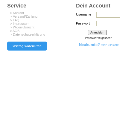
Service
Dein Account
> Kontakt
Username
> Versand/Zahlung
> FAQ
Passwort
> Impressum
> Widerrufsrecht
> AGB
> Datenschutzerklärung
Passwort vergessen?
Neukunde?
Hier klicken!
Vertrag widerrufen