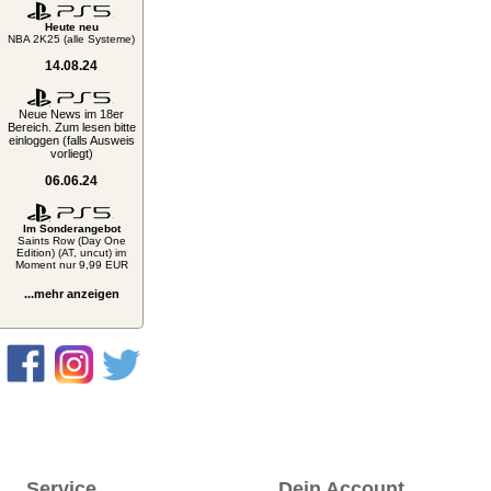
Heute neu
NBA 2K25 (alle Systeme)
14.08.24
Neue News im 18er
Bereich. Zum lesen bitte
einloggen (falls Ausweis
vorliegt)
06.06.24
Im Sonderangebot
Saints Row (Day One
Edition) (AT, uncut) im
Moment nur 9,99 EUR
...mehr anzeigen
Service
Dein Account