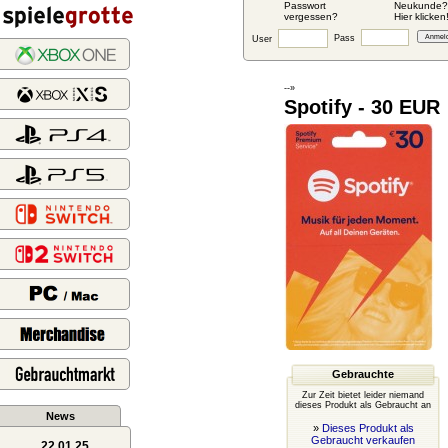
Passwort
Neukunde?
vergessen?
Hier klicken
Pass
User
--»
Spotify - 30 EUR
Gebrauchte
Zur Zeit bietet leider niemand
dieses Produkt als Gebraucht an
News
»
Dieses Produkt als
Gebraucht verkaufen
22.01.25