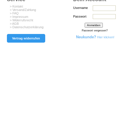
> Kontakt
Username
> Versand/Zahlung
> FAQ
Passwort
> Impressum
> Widerrufsrecht
> AGB
> Datenschutzerklärung
Passwort vergessen?
Neukunde?
Hier klicken!
Vertrag widerrufen