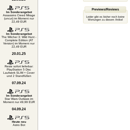
Previews/Reviews
Im Sonderangebot
Assassins Creed Mirage
Leider gibt es bisher noch keine
(uncut) im Moment nur
Wertungen zu diesem Artikel
22,49 EUR
Im Sonderangebot
The Witcher 3: Wild Hunt -
Complete Edition (AT
Version) im Moment nur
22,49 EUR
20.01.25
Reste sofort lieferbar:
PlayStation 5 Disc
Laufwerk SLIM + Cover
und 2 Standfüßen
07.09.24
Im Sonderangebot
Star Wars Outlaws im
Moment nur 49,99 EUR
04.09.24
Heute neu
Astro Bot