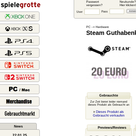
Passwort
Neukunde?
vergessen?
Hier klicken
Pass
User
PC
Hardware
--»
Steam Guthabenk
Gebrauchte
Zur Zeit bietet leider niemand
dieses Produkt als Gebraucht an
»
Dieses Produkt als
Gebraucht verkaufen
News
Previews/Reviews
22.01.25