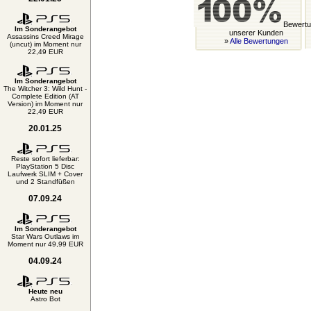
Bewertu
Im Sonderangebot
unserer Kunden
Assassins Creed Mirage
»
Alle Bewertungen
(uncut) im Moment nur
22,49 EUR
Im Sonderangebot
The Witcher 3: Wild Hunt -
Complete Edition (AT
Version) im Moment nur
22,49 EUR
20.01.25
Reste sofort lieferbar:
PlayStation 5 Disc
Laufwerk SLIM + Cover
und 2 Standfüßen
07.09.24
Im Sonderangebot
Star Wars Outlaws im
Moment nur 49,99 EUR
04.09.24
Heute neu
Astro Bot