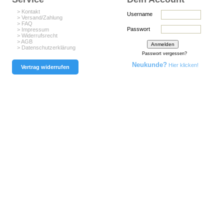
> Kontakt
Username
> Versand/Zahlung
> FAQ
Passwort
> Impressum
> Widerrufsrecht
> AGB
> Datenschutzerklärung
Passwort vergessen?
Neukunde?
Hier klicken!
Vertrag widerrufen