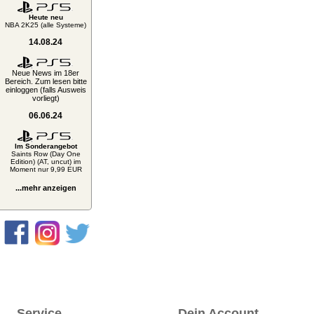
Heute neu
NBA 2K25 (alle Systeme)
14.08.24
Neue News im 18er
Bereich. Zum lesen bitte
einloggen (falls Ausweis
vorliegt)
06.06.24
Im Sonderangebot
Saints Row (Day One
Edition) (AT, uncut) im
Moment nur 9,99 EUR
...mehr anzeigen
Service
Dein Account