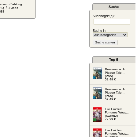
ersand/Zahlung
Suche
/ »
AQ
Jobs
AGB
Suchbegriff(e):
Suche in:
Top 5
Resonance: A
Plague Tale ...
(PS5)
52,49 €
Resonance: A
Plague Tale ...
(PS5)
52,49 €
Fire Emblem
Fortunes Weav...
(Switch2)
72,99 €
Fire Emblem
Fortunes Weav...
(Switch2)