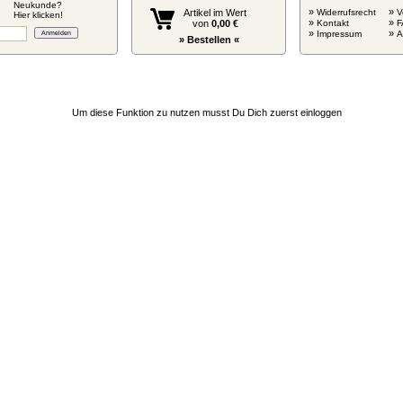
Neukunde?
»
»
Artikel im Wert
Widerrufsrecht
V
Hier klicken!
»
»
von
0,00 €
Kontakt
F
»
»
Impressum
» Bestellen «
Um diese Funktion zu nutzen musst Du Dich zuerst einloggen