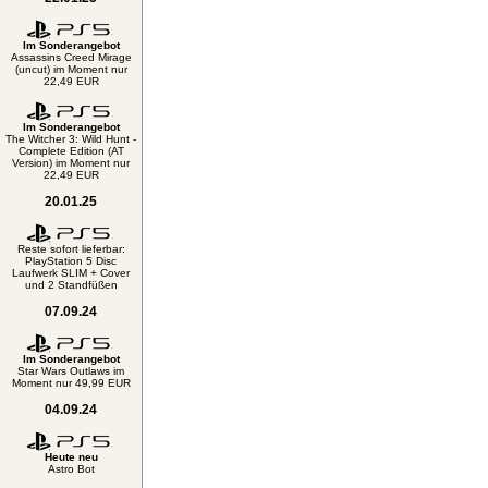
Im Sonderangebot
Assassins Creed Mirage
(uncut) im Moment nur
22,49 EUR
Im Sonderangebot
The Witcher 3: Wild Hunt -
Complete Edition (AT
Version) im Moment nur
22,49 EUR
20.01.25
Reste sofort lieferbar:
PlayStation 5 Disc
Laufwerk SLIM + Cover
und 2 Standfüßen
07.09.24
Im Sonderangebot
Star Wars Outlaws im
Moment nur 49,99 EUR
04.09.24
Heute neu
Astro Bot