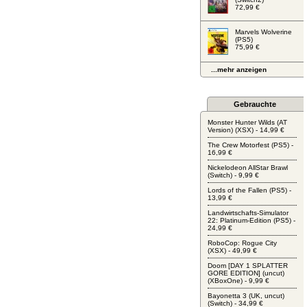
72,99 €
Marvels Wolverine
(PS5)
75,99 €
...mehr anzeigen
Gebrauchte
Monster Hunter Wilds (AT
Version) (XSX) - 14,99 €
The Crew Motorfest (PS5) -
16,99 €
Nickelodeon AllStar Brawl
(Switch) - 9,99 €
Lords of the Fallen (PS5) -
13,99 €
Landwirtschafts-Simulator
22: Platinum-Edition (PS5) -
24,99 €
RoboCop: Rogue City
(XSX) - 49,99 €
Doom [DAY 1 SPLATTER
GORE EDITION] (uncut)
(XBoxOne) - 9,99 €
Bayonetta 3 (UK, uncut)
(Switch) - 34,99 €