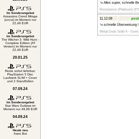
Alles super, schnelle B
Resistance (Platinum) (PS
Im Sonderangebot
Assassins Creed Mirage
11.12.08
posi
(uncut) im Moment nur
22,49 EUR
schnelle Überweisung !
Metal Gear Solid 4 - Guns 
Im Sonderangebot
The Witcher 3: Wild Hunt -
Complete Edition (AT
Version) im Moment nur
22,49 EUR
20.01.25
Reste sofort lieferbar:
PlayStation 5 Disc
Laufwerk SLIM + Cover
und 2 Standfüßen
07.09.24
Im Sonderangebot
Star Wars Outlaws im
Moment nur 49,99 EUR
04.09.24
Heute neu
Astro Bot