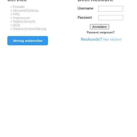
> Kontakt
Username
> Versand/Zahlung
> FAQ
Passwort
> Impressum
> Widerrufsrecht
> AGB
> Datenschutzerklärung
Passwort vergessen?
Neukunde?
Hier klicken!
Vertrag widerrufen