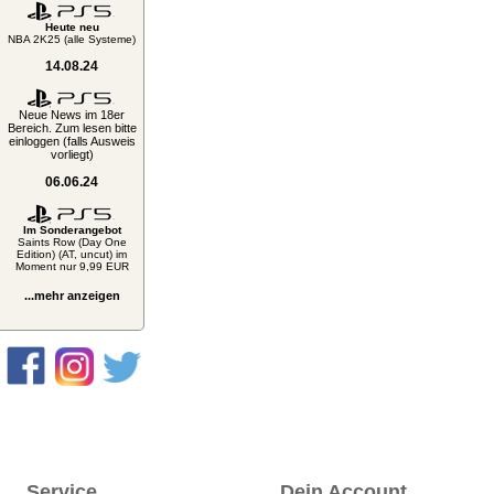
Heute neu
NBA 2K25 (alle Systeme)
14.08.24
Neue News im 18er
Bereich. Zum lesen bitte
einloggen (falls Ausweis
vorliegt)
06.06.24
Im Sonderangebot
Saints Row (Day One
Edition) (AT, uncut) im
Moment nur 9,99 EUR
...mehr anzeigen
Service
Dein Account