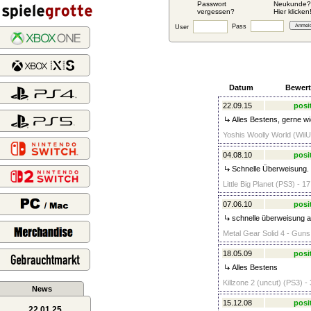
Passwort
Neukunde?
vergessen?
Hier klicken
Pass
User
Datum
Bewer
22.09.15
posi
Alles Bestens, gerne wie
Yoshis Woolly World (WiiU
04.08.10
posi
Schnelle Überweisung.
Little Big Planet (PS3) - 1
07.06.10
posi
schnelle überweisung a
Metal Gear Solid 4 - Guns 
18.05.09
posi
Alles Bestens
Killzone 2 (uncut) (PS3) -
News
15.12.08
posi
22.01.25