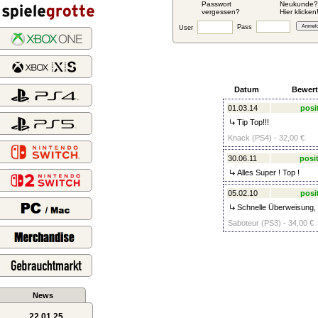
Passwort
Neukunde?
vergessen?
Hier klicken
Pass
User
Datum
Bewer
01.03.14
posi
Tip Top!!!
Knack (PS4) - 32,00 €
30.06.11
posit
Alles Super ! Top !
05.02.10
posi
Schnelle Überweisung, a
Saboteur (PS3) - 34,00 €
News
22.01.25