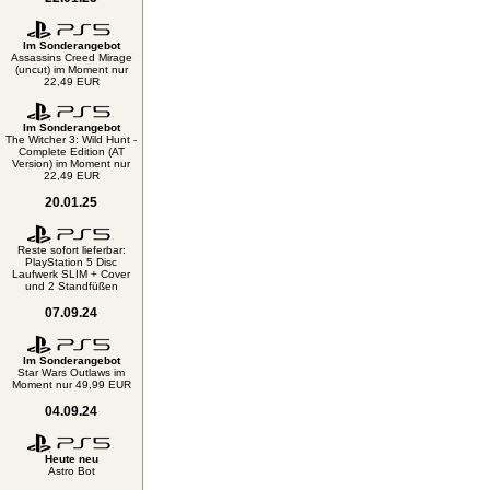
Im Sonderangebot
Assassins Creed Mirage
(uncut) im Moment nur
22,49 EUR
Im Sonderangebot
The Witcher 3: Wild Hunt -
Complete Edition (AT
Version) im Moment nur
22,49 EUR
20.01.25
Reste sofort lieferbar:
PlayStation 5 Disc
Laufwerk SLIM + Cover
und 2 Standfüßen
07.09.24
Im Sonderangebot
Star Wars Outlaws im
Moment nur 49,99 EUR
04.09.24
Heute neu
Astro Bot