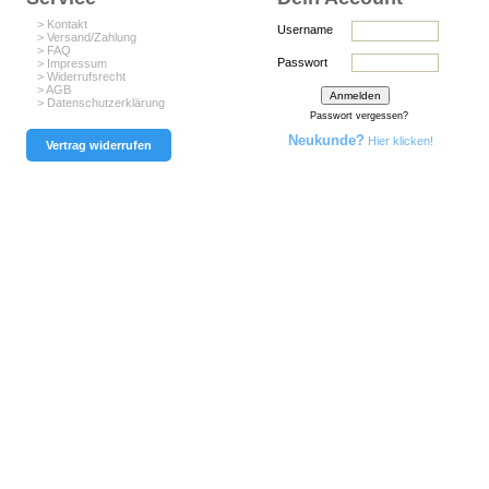
> Kontakt
Username
> Versand/Zahlung
> FAQ
Passwort
> Impressum
> Widerrufsrecht
> AGB
> Datenschutzerklärung
Passwort vergessen?
Neukunde?
Hier klicken!
Vertrag widerrufen