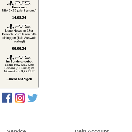
Heute neu
NBA 2K25 (alle Systeme)
14.08.24
Neue News im 18er
Bereich. Zum lesen bitte
einloggen (falls Ausweis
vorliegt)
06.06.24
Im Sonderangebot
Saints Row (Day One
Edition) (AT, uncut) im
Moment nur 9,99 EUR
...mehr anzeigen
Service
Dein Account