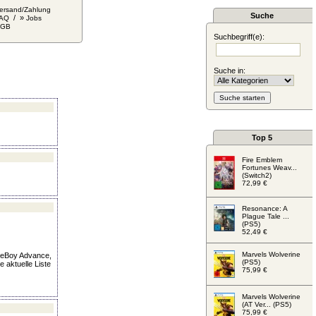
ersand/Zahlung
Suche
/ »
AQ
Jobs
AGB
Suchbegriff(e):
Suche in:
Top 5
Fire Emblem
Fortunes Weav...
(Switch2)
72,99 €
Resonance: A
Plague Tale ...
(PS5)
52,49 €
Marvels Wolverine
ameBoy Advance,
(PS5)
 aktuelle Liste
75,99 €
Marvels Wolverine
(AT Ver... (PS5)
75,99 €