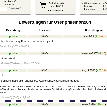
Neukunde?
»
»
Artikel im Wert
Widerrufsrecht
V
Hier klicken!
»
»
von
0,00 €
Kontakt
F
»
»
Impressum
» Bestellen «
Bewertungen für User philemon264
Bewertung
User war:
Bewertung von
positiv
Käufer
stachi79
(
34
,
0
,
0
)
lle Überweisung. Kann ich nur weiterempfehlen.
 Conviction (360) - 40,00 €
positiv
Käufer
susanne1967
(
4
,
0
,
5
)
! Gerne Wieder
- Modern Warfare 2 (360) - 37,00 €
positiv
Käufer
shryck2008
(
425
,
3
,
0
)
: 1+
 schnelle, nette und reibungslose Abwicklung. Hat mich sehr gefreut!
Nachschub benötigen, sei es für die Ps2, Ps3, Psp, Xbox, Xbox360, GameCube, Wii, Ds, G
 Classic Konsolen -> schreib mir gerne eine E-Mail: d.strick@gmx.de Ich schick dir dann eine
lung zu.
Microsoft) (360) - 11,99 €
positiv
Käufer
rainer1970
(
179
,
0
,
1
)