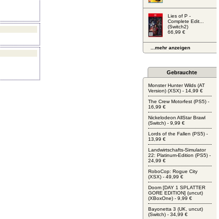
Lies of P -
Complete Edit...
(Switch2)
66,99 €
...mehr anzeigen
Gebrauchte
Monster Hunter Wilds (AT
Version) (XSX) - 14,99 €
The Crew Motorfest (PS5) -
16,99 €
Nickelodeon AllStar Brawl
(Switch) - 9,99 €
Lords of the Fallen (PS5) -
13,99 €
Landwirtschafts-Simulator
22: Platinum-Edition (PS5) -
24,99 €
RoboCop: Rogue City
(XSX) - 49,99 €
Doom [DAY 1 SPLATTER
GORE EDITION] (uncut)
(XBoxOne) - 9,99 €
Bayonetta 3 (UK, uncut)
(Switch) - 34,99 €