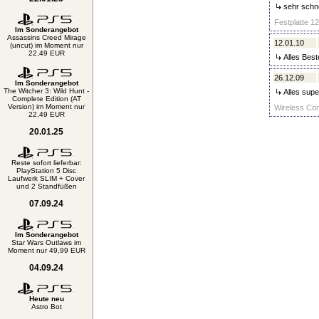
sehr schne
Festplatte 1
Im Sonderangebot
Assassins Creed Mirage
12.01.10
(uncut) im Moment nur
22,49 EUR
Alles Best
26.12.09
Im Sonderangebot
The Witcher 3: Wild Hunt -
Alles supe
Complete Edition (AT
Version) im Moment nur
Wireless Con
22,49 EUR
20.01.25
Reste sofort lieferbar:
PlayStation 5 Disc
Laufwerk SLIM + Cover
und 2 Standfüßen
07.09.24
Im Sonderangebot
Star Wars Outlaws im
Moment nur 49,99 EUR
04.09.24
Heute neu
Astro Bot