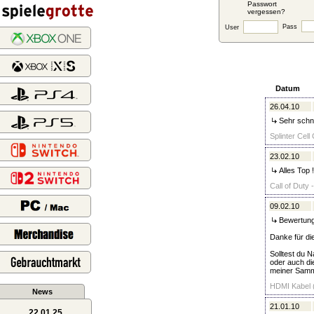
Passwort
vergessen?
Pass
User
Datum
26.04.10
Sehr schne
Splinter Cell
23.02.10
Alles Top 
Call of Duty 
09.02.10
Bewertung
Danke für die
Solltest du 
oder auch die
meiner Samm
HDMI Kabel (
News
21.01.10
22.01.25