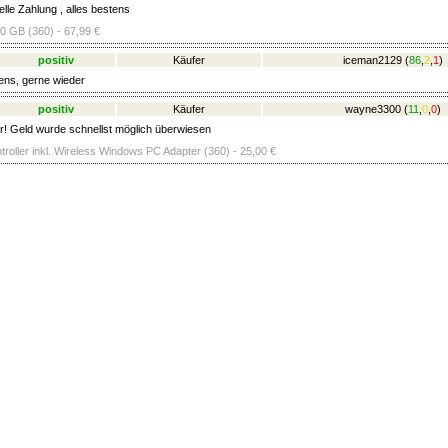
lle Zahlung , alles bestens
20 GB (360) - 67,99 €
positiv
Käufer
iceman2129
(
86
,
2
,
1
)
ens, gerne wieder
positiv
Käufer
wayne3300
(
11
,
0
,
0
)
r! Geld wurde schnellst möglich überwiesen
troller inkl. Wireless Windows PC Adapter (360) - 25,00 €