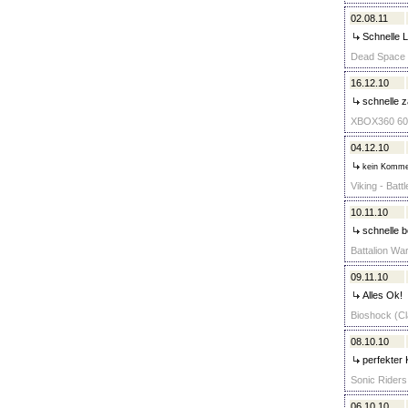
02.08.11
Schnelle Li
Dead Space (
16.12.10
schnelle z
XBOX360 60GB
04.12.10
kein Komme
Viking - Batt
10.11.10
schnelle b
Battalion War
09.11.10
Alles Ok!
Bioshock (Cla
08.10.10
perfekter 
Sonic Riders 
06.10.10