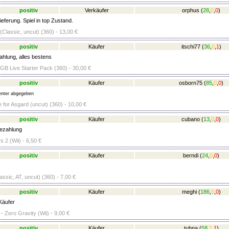
positiv
Verkäufer
orphus
(
28
,
0
,
0
)
eferung. Spiel in top Zustand.
Classic, uncut) (360) - 13,00 €
positiv
Käufer
itschi77
(
36
,
0
,
1
)
ahlung, alles bestens
 Live Starter Pack (360) - 30,00 €
positiv
Käufer
osborn75
(
85
,
0
,
0
)
nter abgegeben
le for Asgard (uncut) (360) - 10,00 €
positiv
Käufer
cubano
(
13
,
0
,
0
)
ezahlung
s 2 (Wii) - 6,50 €
positiv
Käufer
berndi
(
24
,
0
,
0
)
ssic, AT, uncut) (360) - 7,00 €
positiv
Käufer
meghi
(
186
,
0
,
0
)
Käufer
- Zero Gravity (Wii) - 9,00 €
positiv
Käufer
tuhna
(
58
,
1
,
1
)