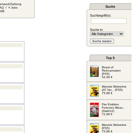
ersand/Zahlung
Suche
/ »
AQ
Jobs
AGB
Suchbegriff(e):
Suche in:
Top 5
Beast of
Reincarnation
(PS5)
52,49 €
Marvels Wolverine
(AT Ver... (PS5)
75,99 €
Fire Emblem
Fortunes Weav...
(Switch2)
72,99 €
Marvels Wolverine
(PS5)
75,99 €