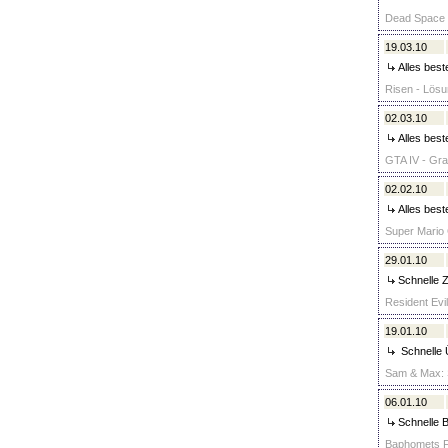
Dead Space (
19.03.10
Alles beste
Risen - Lösu
02.03.10
Alles best
GTA IV - Gra
02.02.10
Alles beste
Super Mario 
29.01.10
Schnelle Z
Resident Evil
19.01.10
Schnelle Ü
Sam & Max: S
06.01.10
Schnelle B
Baphomets Fl