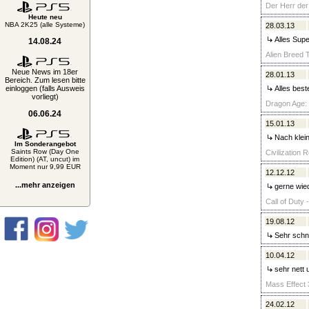
Der Herr der
Heute neu
NBA 2K25 (alle Systeme)
28.03.13
Alles Supe
14.08.24
Alien Breed T
Neue News im 18er
28.01.13
Bereich. Zum lesen bitte
einloggen (falls Ausweis
Alles best
vorliegt)
Dragon Age: 
06.06.24
15.01.13
Nach klein
Im Sonderangebot
Saints Row (Day One
Civilization 
Edition) (AT, uncut) im
Moment nur 9,99 EUR
12.12.12
...mehr anzeigen
gerne wie
Call of Duty 
19.08.12
Sehr schne
10.04.12
sehr nett 
Mass Effect 3
24.02.12