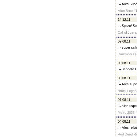
Alles Supe
Alien Breed T
14.12.11
Spitze! Se
Call of Juare
09.08.11
super schne
Darksiders (C
09.08.11
Schnelle Li
08.08.11
Alles super
Brütal Legend
07.08.11
alles usper
Metro 2033 (
04.08.11
Alles reib
Red Dead Red