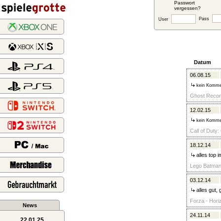
Passwort
vergessen?
Pass
User
Datum
06.08.15
kein Komme
Ghost Recon
12.02.15
kein Komme
Call of Duty
18.12.14
alles top 
Lego Batman 
03.12.14
alles gut, 
Forza - Hori
News
24.11.14
22.01.25