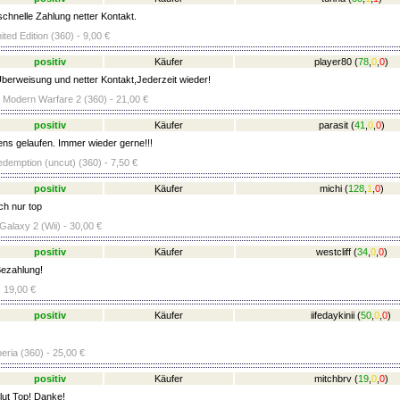
schnelle Zahlung netter Kontakt.
ited Edition (360) - 9,00 €
positiv
Käufer
player80
(
78
,
0
,
0
)
berweisung und netter Kontakt,Jederzeit wieder!
- Modern Warfare 2 (360) - 21,00 €
positiv
Käufer
parasit
(
41
,
0
,
0
)
ens gelaufen. Immer wieder gerne!!!
emption (uncut) (360) - 7,50 €
positiv
Käufer
michi
(
128
,
1
,
0
)
ch nur top
Galaxy 2 (Wii) - 30,00 €
positiv
Käufer
westcliff
(
34
,
0
,
0
)
ezahlung!
- 19,00 €
positiv
Käufer
iifedaykinii
(
50
,
0
,
0
)
eria (360) - 25,00 €
positiv
Käufer
mitchbrv
(
19
,
0
,
0
)
lut Top! Danke!