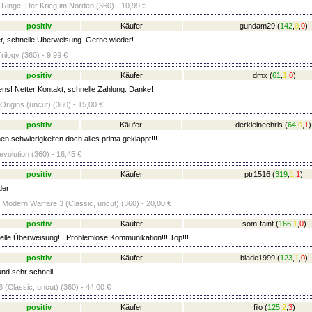
 Ringe: Der Krieg im Norden (360) - 10,99 €
positiv
Käufer
gundam29
(
142
,
0
,
0
)
r, schnelle Überweisung. Gerne wieder!
rilogy (360) - 9,99 €
positiv
Käufer
dmx
(
61
,
1
,
0
)
ens! Netter Kontakt, schnelle Zahlung. Danke!
Origins (uncut) (360) - 15,00 €
positiv
Käufer
derkleinechris
(
64
,
0
,
1
)
en schwierigkeiten doch alles prima geklappt!!!
Revolution (360) - 16,45 €
positiv
Käufer
ptr1516
(
319
,
1
,
1
)
der
- Modern Warfare 3 (Classic, uncut) (360) - 20,00 €
positiv
Käufer
som-faint
(
166
,
1
,
0
)
lle Überweisung!!! Problemlose Kommunikation!!! Top!!!
positiv
Käufer
blade1999
(
123
,
1
,
0
)
und sehr schnell
 (Classic, uncut) (360) - 44,00 €
positiv
Käufer
filo
(
125
,
2
,
3
)