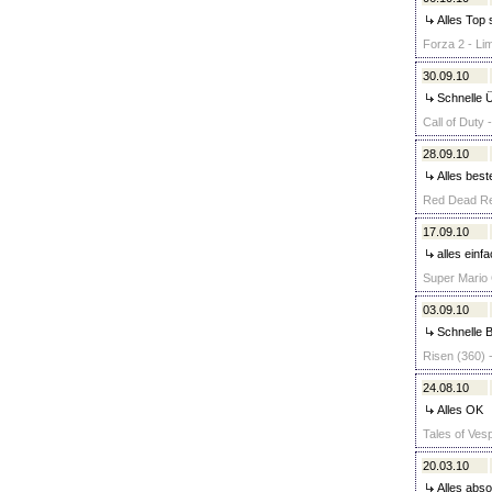
Alles Top 
Forza 2 - Lim
30.09.10
Schnelle Ü
Call of Duty 
28.09.10
Alles best
Red Dead Red
17.09.10
alles einfa
Super Mario 
03.09.10
Schnelle B
Risen (360) 
24.08.10
Alles OK
Tales of Vesp
20.03.10
Alles abso