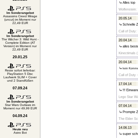
Alles top
Wolfenstein:
Im Sonderangebot
Assassins Creed Mirage
20.05.14
(uncut) im Moment nur
22,49 EUR
Schnelle Z
Call of Duty:
Im Sonderangebot
The Witcher 3: Wild Hunt -
20.04.14
Complete Edition (AT
Version) im Moment nur
alles best
22,49 EUR
Kinectimals (
20.01.25
20.04.14
kein Komme
Reste sofort lieferbar:
PlayStation 5 Disc
Call of Duty 
Laufwerk SLIM + Cover
und 2 Standfüßen
17.04.14
07.09.24
!!! Einwandf
Lego Star Wa
Im Sonderangebot
Star Wars Outlaws im
07.04.14
Moment nur 49,99 EUR
Prompte Za
04.09.24
The Elder Scr
14.06.13
Heute neu
Astro Bot
super schn