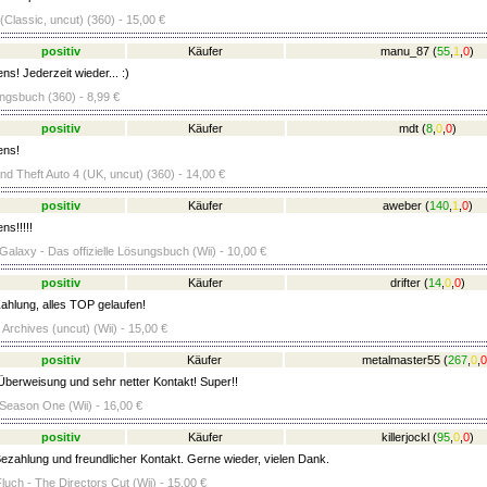
Classic, uncut) (360) - 15,00 €
positiv
Käufer
manu_87
(
55
,
1
,
0
)
ns! Jederzeit wieder... :)
ngsbuch (360) - 8,99 €
positiv
Käufer
mdt
(
8
,
0
,
0
)
ens!
nd Theft Auto 4 (UK, uncut) (360) - 14,00 €
positiv
Käufer
aweber
(
140
,
1
,
0
)
ns!!!!!
Galaxy - Das offizielle Lösungsbuch (Wii) - 10,00 €
positiv
Käufer
drifter
(
14
,
0
,
0
)
ahlung, alles TOP gelaufen!
 Archives (uncut) (Wii) - 15,00 €
positiv
Käufer
metalmaster55
(
267
,
0
,
0
berweisung und sehr netter Kontakt! Super!!
eason One (Wii) - 16,00 €
positiv
Käufer
killerjockl
(
95
,
0
,
0
)
ezahlung und freundlicher Kontakt. Gerne wieder, vielen Dank.
uch - The Directors Cut (Wii) - 15,00 €