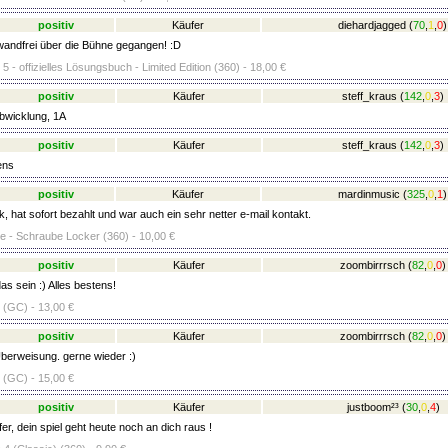
positiv
Käufer
diehardjagged
(
70
,
1
,
0
)
wandfrei über die Bühne gegangen! :D
 5 - offizielles Lösungsbuch - Limited Edition (360) - 18,00 €
positiv
Käufer
steff_kraus
(
142
,
0
,
3
)
bwicklung, 1A
positiv
Käufer
steff_kraus
(
142
,
0
,
3
)
ens
positiv
Käufer
mardinmusic
(
325
,
0
,
1
)
, hat sofort bezahlt und war auch ein sehr netter e-mail kontakt.
e - Schraube Locker (360) - 10,00 €
positiv
Käufer
zoombirrrsch
(
82
,
0
,
0
)
s sein :) Alles bestens!
l (GC) - 13,00 €
positiv
Käufer
zoombirrrsch
(
82
,
0
,
0
)
berweisung. gerne wieder :)
l (GC) - 15,00 €
positiv
Käufer
justboom²³
(
30
,
0
,
4
)
r, dein spiel geht heute noch an dich raus !