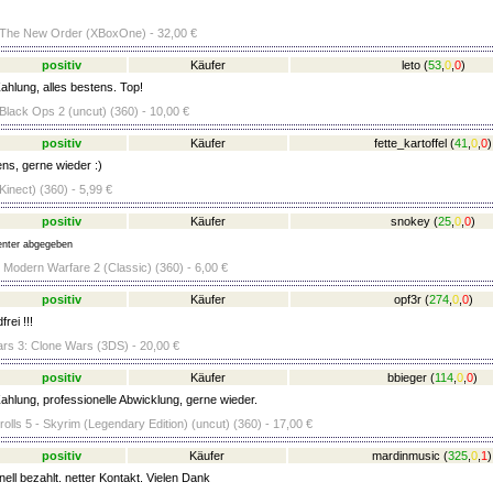
 The New Order (XBoxOne) - 32,00 €
positiv
Käufer
leto
(
53
,
0
,
0
)
ahlung, alles bestens. Top!
 Black Ops 2 (uncut) (360) - 10,00 €
positiv
Käufer
fette_kartoffel
(
41
,
0
,
0
)
ens, gerne wieder :)
Kinect) (360) - 5,99 €
positiv
Käufer
snokey
(
25
,
0
,
0
)
nter abgegeben
- Modern Warfare 2 (Classic) (360) - 6,00 €
positiv
Käufer
opf3r
(
274
,
0
,
0
)
rei !!!
rs 3: Clone Wars (3DS) - 20,00 €
positiv
Käufer
bbieger
(
114
,
0
,
0
)
hlung, professionelle Abwicklung, gerne wieder.
olls 5 - Skyrim (Legendary Edition) (uncut) (360) - 17,00 €
positiv
Käufer
mardinmusic
(
325
,
0
,
1
)
ell bezahlt. netter Kontakt. Vielen Dank