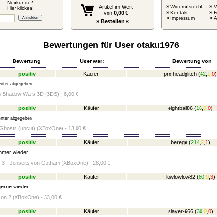
Neukunde?
»
»
Artikel im Wert
Widerrufsrecht
V
Hier klicken!
»
»
von
0,00 €
Kontakt
F
»
»
Impressum
» Bestellen «
Bewertungen für User otaku1976
Bewertung
User war:
Bewertung von
positiv
Käufer
profheadglitch
(
42
,
1
,
0
)
nter abgegeben
 Shadow Wars 3D (3DS) - 8,00 €
positiv
Käufer
eightball86
(
16
,
0
,
0
)
nter abgegeben
: Ghosts (uncut) (XBoxOne) - 13,00 €
positiv
Käufer
berege
(
214
,
2
,
1
)
immer wieder
3 - Jenseits von Gotham (XBoxOne) - 28,00 €
positiv
Käufer
lowlowlow82
(
80
,
0
,
3
)
gerne wieder.
zon 2 (XBoxOne) - 33,00 €
positiv
Käufer
slayer-666
(
30
,
0
,
0
)