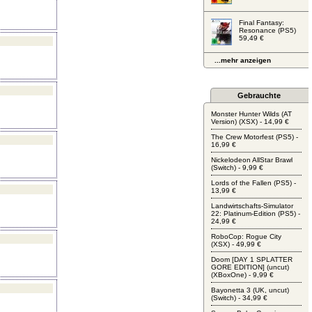
Final Fantasy:
Resonance (PS5)
59,49 €
...mehr anzeigen
Gebrauchte
Monster Hunter Wilds (AT
Version) (XSX) - 14,99 €
The Crew Motorfest (PS5) -
16,99 €
Nickelodeon AllStar Brawl
(Switch) - 9,99 €
Lords of the Fallen (PS5) -
13,99 €
Landwirtschafts-Simulator
22: Platinum-Edition (PS5) -
24,99 €
RoboCop: Rogue City
(XSX) - 49,99 €
Doom [DAY 1 SPLATTER
GORE EDITION] (uncut)
(XBoxOne) - 9,99 €
Bayonetta 3 (UK, uncut)
(Switch) - 34,99 €