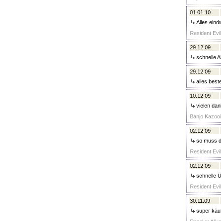
01.01.10
Alles eind
Resident Evil
29.12.09
schnelle A
29.12.09
alles best
10.12.09
vielen dank
Banjo Kazooi
02.12.09
so muss da
Resident Evi
02.12.09
schnelle Ü
Resident Evi
30.11.09
super käufe