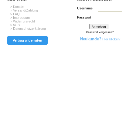
> Kontakt
Username
> Versand/Zahlung
> FAQ
Passwort
> Impressum
> Widerrufsrecht
> AGB
> Datenschutzerklärung
Passwort vergessen?
Neukunde?
Hier klicken!
Vertrag widerrufen