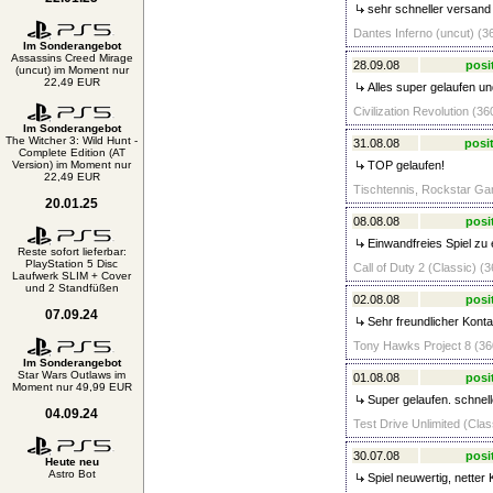
sehr schneller versand
Dantes Inferno (uncut) (36
Im Sonderangebot
Assassins Creed Mirage
28.09.08
posi
(uncut) im Moment nur
22,49 EUR
Alles super gelaufen u
Civilization Revolution (36
Im Sonderangebot
The Witcher 3: Wild Hunt -
31.08.08
posit
Complete Edition (AT
Version) im Moment nur
TOP gelaufen!
22,49 EUR
Tischtennis, Rockstar Gam
20.01.25
08.08.08
posi
Einwandfreies Spiel zu 
Reste sofort lieferbar:
PlayStation 5 Disc
Call of Duty 2 (Classic) (3
Laufwerk SLIM + Cover
und 2 Standfüßen
02.08.08
posi
07.09.24
Sehr freundlicher Konta
Tony Hawks Project 8 (360
Im Sonderangebot
Star Wars Outlaws im
01.08.08
posi
Moment nur 49,99 EUR
Super gelaufen. schnell
04.09.24
Test Drive Unlimited (Clas
30.07.08
posi
Heute neu
Astro Bot
Spiel neuwertig, netter 