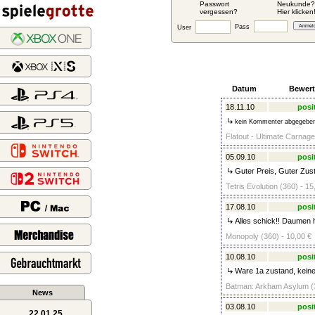
Passwort
Neukunde?
vergessen?
Hier klicken
Pass
User
Datum
Bewer
18.11.10
posi
kein Kommenter abgegebe
Flatout - Ultimate Carnage
05.09.10
posi
Guter Preis, Guter Zus
Tetris Evolution (360) - 15
17.08.10
posi
Alles schick!! Daumen h
Monopoly (360) - 10,00 €
10.08.10
posi
Ware 1a zustand, kein
Batman: Arkham Asylum (3
News
03.08.10
posi
22.01.25