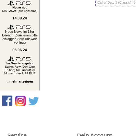
Call of Duty 3 (Classic) (3
Heute neu
NBA 2K25 (alle Systeme)
14.08.24
Neue News im 18er
Bereich. Zum lesen bitte
einloggen (falls Ausweis
vorliegt)
06.06.24
Im Sonderangebot
Saints Row (Day One
Edition) (AT, uncut) im
Moment nur 9,99 EUR
...mehr anzeigen
Service
Dein Account