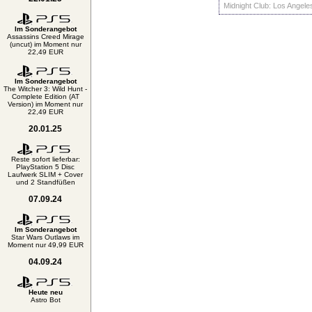
Midnight Club: Los Angeles
Im Sonderangebot
Assassins Creed Mirage
(uncut) im Moment nur
22,49 EUR
Im Sonderangebot
The Witcher 3: Wild Hunt -
Complete Edition (AT
Version) im Moment nur
22,49 EUR
20.01.25
Reste sofort lieferbar:
PlayStation 5 Disc
Laufwerk SLIM + Cover
und 2 Standfüßen
07.09.24
Im Sonderangebot
Star Wars Outlaws im
Moment nur 49,99 EUR
04.09.24
Heute neu
Astro Bot