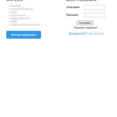
> Kontakt
Username
> Versand/Zahlung
> FAQ
Passwort
> Impressum
> Widerrufsrecht
> AGB
> Datenschutzerklärung
Passwort vergessen?
Neukunde?
Hier klicken!
Vertrag widerrufen