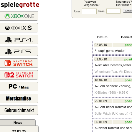
Passwort
Neukunde?
vergessen?
Hier klicken
Pass
User
Datum
Bewer
02.05.10
posi
supi! gerne wieder!
01.05.10
posit
lief alles bestens,netter
Wheelman (feat. Vin Diesel
18.04.10
posi
Sehr schnelle Zahlung, 
X-Blades (360) - 9,95 €
25.01.09
posi
Sehr netter Kontakt un
Bullet Witch (UK, uncut) (
06.01.09
posi
News
Netter Kontakt und sch
22.01.25