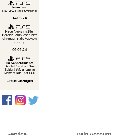
Heute neu
NBA 2K25 (alle Systeme)
14.08.24
Neue News im 18er
Bereich. Zum lesen bitte
einloggen (falls Ausweis
vorliegt)
06.06.24
Im Sonderangebot
Saints Row (Day One
Edition) (AT, uncut) im
Moment nur 9,99 EUR
...mehr anzeigen
Service
Dein Account