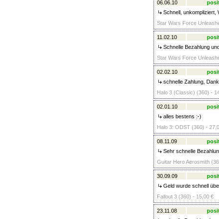
06.06.10
posi
Schnell, unkompliziert,
Star Wars Force Unleashe
11.02.10
posi
Schnelle Bezahlung und 
Star Wars Force Unleashe
02.02.10
posi
schnelle Zahlung, Dan
Halo 3 (Classic) (360) - 1
02.01.10
posi
alles bestens :-)
Halo 3: ODST (360) - 27,
08.11.09
posi
Sehr schnelle Bezahlun
Guitar Hero Aerosmith (36
30.09.09
posi
Geld wurde schnell übe
Fallout 3 (360) - 15,00 €
23.11.08
posi