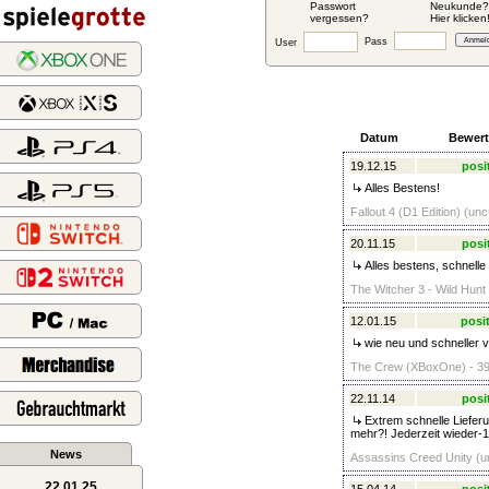
Passwort
Neukunde?
vergessen?
Hier klicken
Pass
User
Datum
Bewer
19.12.15
posi
Alles Bestens!
Fallout 4 (D1 Edition) (un
20.11.15
posi
Alles bestens, schnelle
The Witcher 3 - Wild Hunt
12.01.15
posit
wie neu und schneller 
The Crew (XBoxOne) - 39
22.11.14
posi
Extrem schnelle Lieferu
mehr?! Jederzeit wieder-
News
Assassins Creed Unity (u
22.01.25