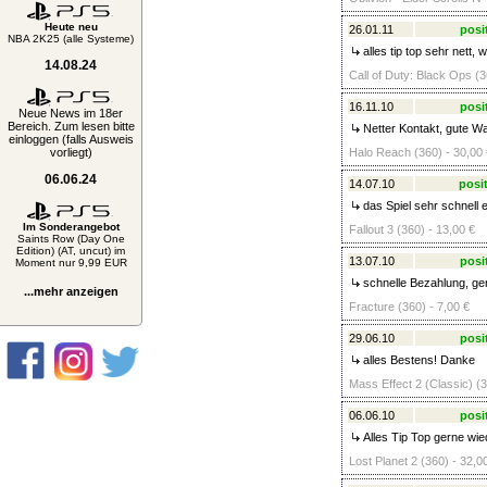
Heute neu
26.01.11
posi
NBA 2K25 (alle Systeme)
alles tip top sehr nett, w
14.08.24
Call of Duty: Black Ops (3
16.11.10
posi
Neue News im 18er
Bereich. Zum lesen bitte
Netter Kontakt, gute Wa
einloggen (falls Ausweis
vorliegt)
Halo Reach (360) - 30,00 
06.06.24
14.07.10
posit
das Spiel sehr schnell e
Im Sonderangebot
Fallout 3 (360) - 13,00 €
Saints Row (Day One
Edition) (AT, uncut) im
13.07.10
posi
Moment nur 9,99 EUR
schnelle Bezahlung, ge
...mehr anzeigen
Fracture (360) - 7,00 €
29.06.10
posi
alles Bestens! Danke
Mass Effect 2 (Classic) (3
06.06.10
posi
Alles Tip Top gerne wie
Lost Planet 2 (360) - 32,0