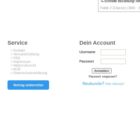
schnelle Bezahlung! net
Fable 2 (Classic) (360) - 
Service
Dein Account
> Kontakt
Username
> Versand/Zahlung
> FAQ
Passwort
> Impressum
> Widerrufsrecht
> AGB
> Datenschutzerklärung
Passwort vergessen?
Neukunde?
Hier klicken!
Vertrag widerrufen