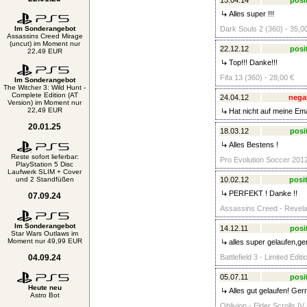
15.04.14
posi
Alles super !!!
Im Sonderangebot
Dark Souls 2 (360) - 35,0
Assassins Creed Mirage
(uncut) im Moment nur
22.12.12
posi
22,49 EUR
Top!!! Danke!!!
Fifa 13 (360) - 28,00 €
Im Sonderangebot
The Witcher 3: Wild Hunt -
Complete Edition (AT
24.04.12
nega
Version) im Moment nur
22,49 EUR
Hat nicht auf meine Email rea
20.01.25
18.03.12
posi
Alles Bestens !
Reste sofort lieferbar:
Pro Evolution Soccer 2012
PlayStation 5 Disc
Laufwerk SLIM + Cover
und 2 Standfüßen
10.02.12
posit
PERFEKT ! Danke !!
07.09.24
Assassins Creed - Revelat
Im Sonderangebot
14.12.11
posi
Star Wars Outlaws im
Moment nur 49,99 EUR
alles super gelaufen,ge
04.09.24
Battlefield 3 - Limited Edit
05.07.11
posi
Heute neu
Alles gut gelaufen! Ger
Astro Bot
Oblivion - Elder Scrolls I