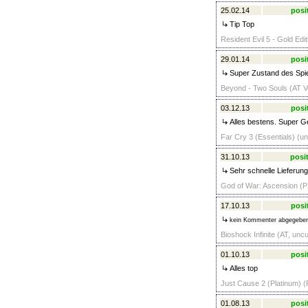
25.02.14
posi
Tip Top
Resident Evil 5 - Gold Edi
29.01.14
posi
Super Zustand des Spiel
Beyond - Two Souls (AT Ve
03.12.13
posi
Alles bestens. Super G
Far Cry 3 (Essentials) (un
31.10.13
posit
Sehr schnelle Lieferung,
God of War: Ascension (P
17.10.13
posi
kein Kommenter abgegebe
Bioshock Infinite (AT, unc
01.10.13
posi
Alles top
Just Cause 2 (Platinum) (
01.08.13
posi