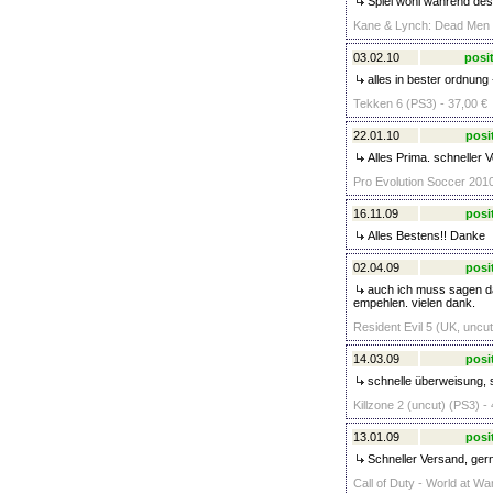
Spiel wohl während des
Kane & Lynch: Dead Men (
03.02.10
posit
alles in bester ordnung
Tekken 6 (PS3) - 37,00 €
22.01.10
posi
Alles Prima. schneller 
Pro Evolution Soccer 2010
16.11.09
posi
Alles Bestens!! Danke
02.04.09
posi
auch ich muss sagen da
empehlen. vielen dank.
Resident Evil 5 (UK, uncut
14.03.09
posi
schnelle überweisung, se
Killzone 2 (uncut) (PS3) -
13.01.09
posi
Schneller Versand, gern
Call of Duty - World at Wa