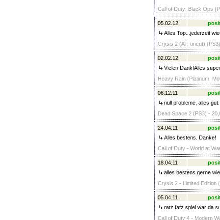
Call of Duty: Black Ops (P
05.02.12
posi
Alles Top...jederzeit w
Crysis 2 (AT, uncut) (PS3)
02.02.12
posi
Vielen Dank!Alles super
Heavy Rain (Platinum, Mo
06.12.11
posi
null probleme, alles gut
Dead Space 2 (PS3) - 20,
24.04.11
posi
Alles bestens. Danke!
Call of Duty - World at Wa
18.04.11
posi
alles bestens gerne wie
Crysis 2 - Limited Edition 
05.04.11
posi
ratz fatz spiel war da s
Call of Duty 4 - Modern Wa