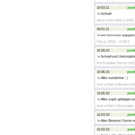
19.03.11
posi
Schnell
Alone in the Dark 5 (PS3) 
09.01.11
posi
kein Kommenter abgegebe
Fifa 11 (PS3) - 37,99 €
25.08.10
posit
Schnell und Unkomplizie
Pro Evolution Soccer 2010
10.06.10
posit
Alles wunderbar ; )
God of War Collection (PS
19.05.10
posi
Alles super geklappt un
God of War 3 (Essentials,
16.03.10
posi
Alles Bestens! Gerne w
10.02.10
posi