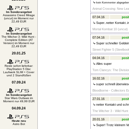
kein Kommenter abgegebe
Animal Crossing: New Lea
Im Sonderangebot
Assassins Creed Mirage
07.04.16
posi
(uncut) im Moment nur
22,49 EUR
Super..netter Kontakt..
Mortal Kombat 10 (uncut) -
Im Sonderangebot
The Witcher 3: Wild Hunt -
07.04.16
posi
Complete Edition (AT
Version) im Moment nur
Super schneller Geldei
22,49 EUR
Street Fighter 5 (Steelboo
20.01.25
04.04.16
posi
Alles super
Reste sofort lieferbar:
PlayStation 5 Disc
Tom Clancys: The Division
Laufwerk SLIM + Cover
und 2 Standfüßen
16.02.16
posi
07.09.24
super schnell überwies
Bloodborne - Collectors Ed
Im Sonderangebot
Star Wars Outlaws im
27.01.16
posi
Moment nur 49,99 EUR
netter Kontakt und sch
04.09.24
The Witcher 3 - Wild Hunt 
20.01.16
posi
Heute neu
Astro Bot
Super! Trotz kleinem V