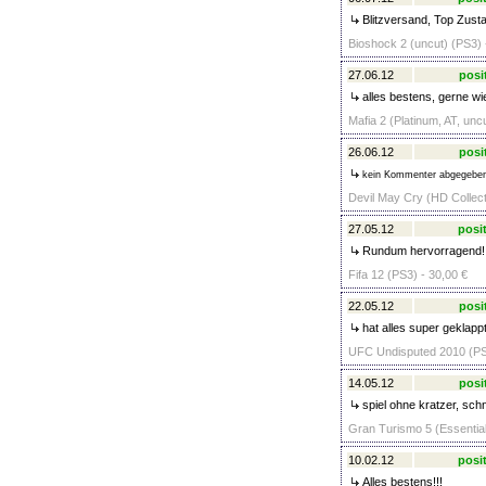
Blitzversand, Top Zusta
Bioshock 2 (uncut) (PS3) 
27.06.12
posi
alles bestens, gerne wi
Mafia 2 (Platinum, AT, unc
26.06.12
posi
kein Kommenter abgegebe
Devil May Cry (HD Collect
27.05.12
posit
Rundum hervorragend!
Fifa 12 (PS3) - 30,00 €
22.05.12
posi
hat alles super geklappt
UFC Undisputed 2010 (PS3
14.05.12
posi
spiel ohne kratzer, sch
Gran Turismo 5 (Essential
10.02.12
posit
Alles bestens!!!