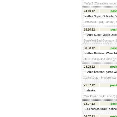
Mafia 2 (Essentials, uncut
24.10.12
posi
Alles Super, Schneller 
Battlefield 3 (AT, uncut) (
15.10.12
posi
Alles Super Vielen Dan
Battlefield Bad Company 2
30.08.12
posi
Alles Bestens, Ware 1A+
UFC Undisputed 2010 (PS3
23.08.12
posit
Alles bestens. gerne wi
Call of Duty - Modern War
21.07.12
posit
danke
Max Payne 3 (AT, uncut) (
13.07.12
posi
Schneller Ablauf, schne
06.07.12
posit