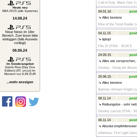
Call of Duty: Black Ops 
Heute neu
NBA 2K25 (alle Systeme)
04.01.16
posi
Alles bestens
14.08.24
Rise of the Tomb Raider (
Neue News im 18er
04.11.15
posi
Bereich. Zum lesen bitte
einloggen (falls Ausweis
tiptop!
vorliegt)
Fifa 15 (PS4) - 39,00 €
06.06.24
24.09.15
posi
Alles wie versprochen,
Im Sonderangebot
Saints Row (Day One
Destiny - König der Beses
Edition) (AT, uncut) im
Moment nur 9,99 EUR
25.06.15
posit
...mehr anzeigen
Alles bestens
Batman: Arkham Knight (un
08.11.14
posi
Reibungslos - sehr nett
Destiny (uncut) (PS4) - 5
06.11.14
posi
Absolut empfehlenswert
Infamous: First Light (unc