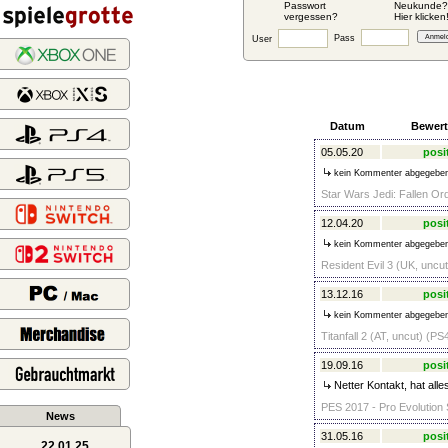
Passwort
Neukunde?
vergessen?
Hier klicken
Pass
User
Datum
Bewer
05.05.20
posi
kein Kommenter abgegebe
Star Wars Jedi: Fallen Ord
12.04.20
posi
kein Kommenter abgegebe
Resident Evil 3 (UK, uncut
13.12.16
posi
kein Kommenter abgegebe
Titanfall 2 (AT, uncut) (PS
19.09.16
posi
Netter Kontakt, hat alle
PES 2017 - Pro Evolution 
News
31.05.16
posi
22.01.25