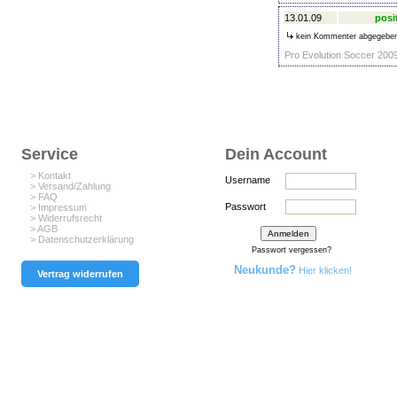
13.01.09
posi
kein Kommenter abgegebe
Pro Evolution Soccer 2009
Service
Dein Account
> Kontakt
Username
> Versand/Zahlung
> FAQ
Passwort
> Impressum
> Widerrufsrecht
> AGB
> Datenschutzerklärung
Passwort vergessen?
Neukunde?
Hier klicken!
Vertrag widerrufen