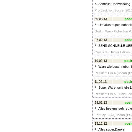
Schnelle Überweisung 
Pro Evolution Soccer 2013
30.03.13
posi
Lief alles super, schnel
God of War - Collection V
27.02.13
posi
SEHR SCHNELLE ÜB
Crysis 3 - Hunter Edition 
19.02.13
posit
Ware wie beschrieben 
Resident Evil 6 (uncut) (P
11.02.13
posit
Super Ware, schnelle Li
Resident Evil 5 - Gold Edi
28.01.13
posi
Alles bestens sehr zu 
Far Cry 3 (AT, uncut) (PS3
13.12.12
posi
Alles super.Danke.