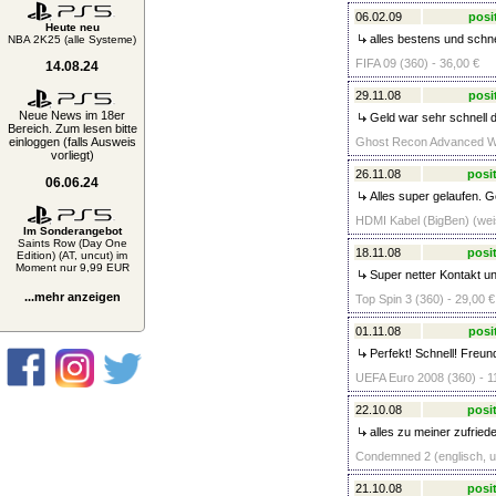
06.02.09
posi
Heute neu
alles bestens und schn
NBA 2K25 (alle Systeme)
FIFA 09 (360) - 36,00 €
14.08.24
29.11.08
posi
Neue News im 18er
Geld war sehr schnell d
Bereich. Zum lesen bitte
einloggen (falls Ausweis
Ghost Recon Advanced Warf
vorliegt)
26.11.08
posit
06.06.24
Alles super gelaufen. G
HDMI Kabel (BigBen) (wei
Im Sonderangebot
Saints Row (Day One
18.11.08
posit
Edition) (AT, uncut) im
Moment nur 9,99 EUR
Super netter Kontakt un
...mehr anzeigen
Top Spin 3 (360) - 29,00 €
01.11.08
posi
Perfekt! Schnell! Freundl
UEFA Euro 2008 (360) - 1
22.10.08
posit
alles zu meiner zufriede
Condemned 2 (englisch, un
21.10.08
posit