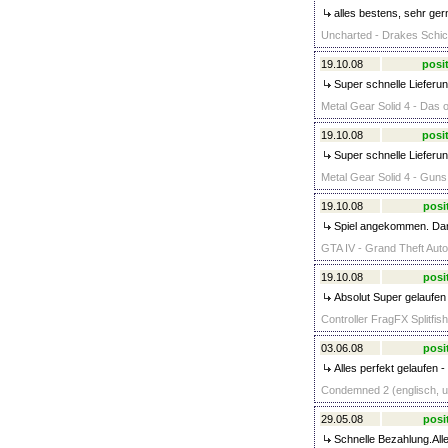
alles bestens, sehr ger
Uncharted - Drakes Schic
19.10.08
posit
Super schnelle Lieferun
Metal Gear Solid 4 - Das o
19.10.08
posit
Super schnelle Lieferun
Metal Gear Solid 4 - Guns 
19.10.08
posi
Spiel angekommen. Dank
GTA IV - Grand Theft Auto 
19.10.08
posi
Absolut Super gelaufen 
Controller FragFX Splitfis
03.06.08
posi
Alles perfekt gelaufen -
Condemned 2 (englisch, un
29.05.08
posi
Schnelle Bezahlung.All