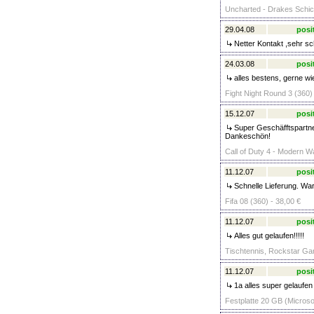
Uncharted - Drakes Schic
29.04.08
posi
Netter Kontakt ,sehr sch
24.03.08
posi
alles bestens, gerne wi
Fight Night Round 3 (360)
15.12.07
posi
Super Geschäfftspartner
Dankeschön!
Call of Duty 4 - Modern Wa
11.12.07
posi
Schnelle Lieferung. War
Fifa 08 (360) - 38,00 €
11.12.07
posi
Alles gut gelaufen!!!!!
Tischtennis, Rockstar Gam
11.12.07
posi
1a alles super gelaufen 
Festplatte 20 GB (Microsof