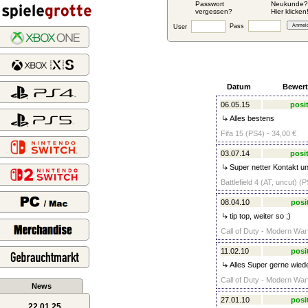
Passwort
Neukunde?
vergessen?
Hier klicken
Pass
User
Datum
Bewer
06.05.15
posit
Alles bestens
Fifa 15 (PS4) - 34,00 €
03.07.14
posit
Super netter Kontakt u
Battlefield 4 (AT, uncut) (
08.04.10
posi
tip top, weiter so ;)
Call of Duty - Modern War
11.02.10
posi
Alles Super gerne wied
Call of Duty - Modern War
News
27.01.10
posi
22.01.25