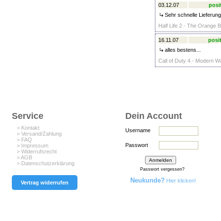
03.12.07
posi
Sehr schnelle Lieferung
Half Life 2 - The Orange B
16.11.07
posit
alles bestens...
Call of Duty 4 - Modern Wa
Service
Dein Account
> Kontakt
Username
> Versand/Zahlung
> FAQ
Passwort
> Impressum
> Widerrufsrecht
> AGB
> Datenschutzerklärung
Passwort vergessen?
Neukunde?
Hier klicken!
Vertrag widerrufen