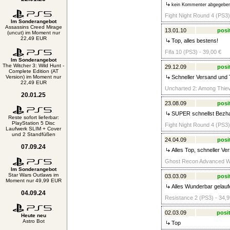
kein Kommenter abgegebe
Fight Night Round 4 (PS3)
Im Sonderangebot
Assassins Creed Mirage
13.01.10
posi
(uncut) im Moment nur
22,49 EUR
Top, alles bestens!
Fifa 10 (PS3) - 39,00 €
Im Sonderangebot
The Witcher 3: Wild Hunt -
29.12.09
posi
Complete Edition (AT
Version) im Moment nur
Schneller Versand und 
22,49 EUR
Uncharted 2: Among Thiev
20.01.25
23.08.09
posi
SUPER schnellst Bezh
Reste sofort lieferbar:
PlayStation 5 Disc
Fight Night Round 4 (PS3)
Laufwerk SLIM + Cover
und 2 Standfüßen
24.04.09
posi
07.09.24
Alles Top, schneller Ver
Ghost Recon Advanced Warf
Im Sonderangebot
Star Wars Outlaws im
03.03.09
posi
Moment nur 49,99 EUR
Alles Wunderbar gelauf
04.09.24
Resistance 2 (PS3) - 34,9
02.03.09
posit
Heute neu
Astro Bot
Top