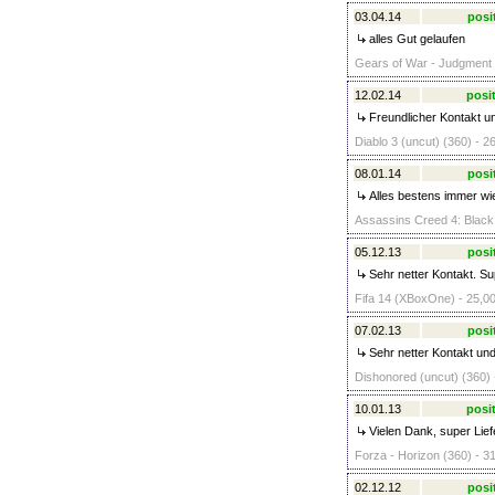
03.04.14
posi
alles Gut gelaufen
Gears of War - Judgment (
12.02.14
posit
Freundlicher Kontakt un
Diablo 3 (uncut) (360) - 2
08.01.14
posi
Alles bestens immer wi
Assassins Creed 4: Black
05.12.13
posi
Sehr netter Kontakt. Sup
Fifa 14 (XBoxOne) - 25,00
07.02.13
posi
Sehr netter Kontakt und
Dishonored (uncut) (360) 
10.01.13
posit
Vielen Dank, super Lief
Forza - Horizon (360) - 3
02.12.12
posi