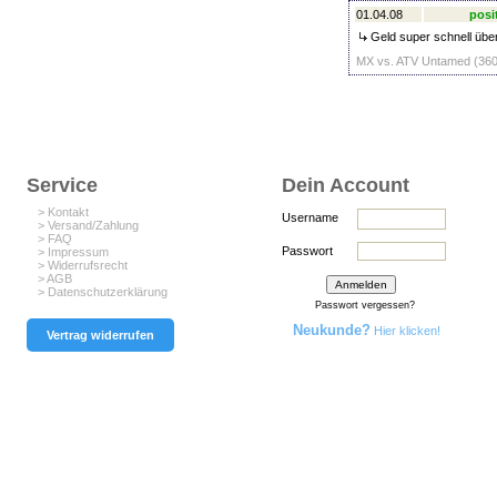
01.04.08
posi
Geld super schnell übe
MX vs. ATV Untamed (360)
Service
Dein Account
> Kontakt
Username
> Versand/Zahlung
> FAQ
Passwort
> Impressum
> Widerrufsrecht
> AGB
> Datenschutzerklärung
Passwort vergessen?
Neukunde?
Hier klicken!
Vertrag widerrufen