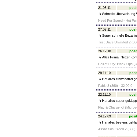
21.03.11
posi
Schnelle Überweisung !!
Need For Speed - Hot Pursu
27.02.11
posi
Super schnelle Bezahlun
Test Drive Unlimited 2 (36
26.12.10
posi
Alles Prima. Netter Kon
Call of Duty: Black Ops (3
29.11.10
posi
Hat alles einwandfrei g
Fable 3 (360) - 32,00 €
22.11.10
posi
Hat alles super geklappt
Play & Charge Kit (Microso
24.12.09
posit
Hat alles bestens gekla
Assassins Creed 2 (360) 