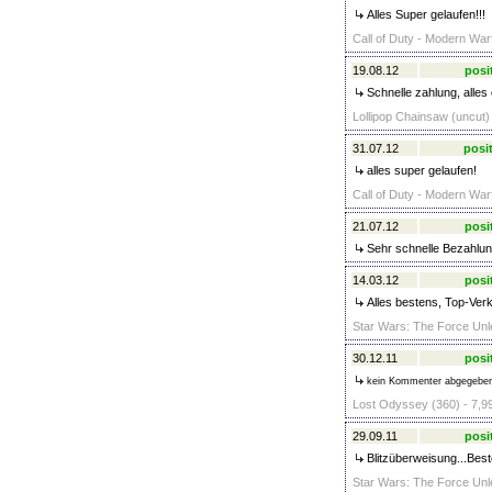
Alles Super gelaufen!!!
Call of Duty - Modern Warf
19.08.12
posi
Schnelle zahlung, alles 
Lollipop Chainsaw (uncut) 
31.07.12
posit
alles super gelaufen!
Call of Duty - Modern Warf
21.07.12
posi
Sehr schnelle Bezahlun
14.03.12
posi
Alles bestens, Top-Verk
Star Wars: The Force Unl
30.12.11
posi
kein Kommenter abgegebe
Lost Odyssey (360) - 7,9
29.09.11
posi
Blitzüberweisung...Bes
Star Wars: The Force Unl