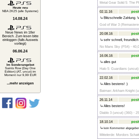
Metal Gear Solid 5: The P
Heute neu
NBA 2K25 (alle Systeme)
02.11.16
posi
Blitzschnelle Zahlung. 
14.08.24
God of War 3 (Remastered)
Neue News im 18er
20.08.16
posi
Bereich. Zum lesen bitte
einloggen (falls Ausweis
sehr schnell, freundlic
vorliegt)
No Mans Sky (PS4) - 40,
06.06.24
16.06.16
posi
alles gut
Im Sonderangebot
Saints Row (Day One
Halo 5: Guardians (uncut
Edition) (AT, uncut) im
Moment nur 9,99 EUR
22.02.16
posi
...mehr anzeigen
Alles bestens! :)
Batman: Arkham Knight (u
26.11.14
posi
Alles bestens!
Diablo 3 (uncut) (360) - 2
18.10.14
posi
kein Kommenter abgegebe
Mittelerde: Mordors Schat