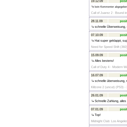
19.12.09
posi
kein Kommenter abgegebe
Call of Juarez 2 : Bound i
28.11.09
posi
schnelle Überweisung, 
07.10.09
posi
Hat super geklappt, sup
Need for Speed Shift (360)
15.09.09
posi
Alles bestens!
Call of Duty 4 - Modern Wa
16.07.09
posi
schnelle überweisung, n
Killzone 2 (uncut) (PS3) -
26.01.09
posi
Schnelle Zahlung, alles 
07.01.09
posi
Top!
Midnight Club: Los Angeles