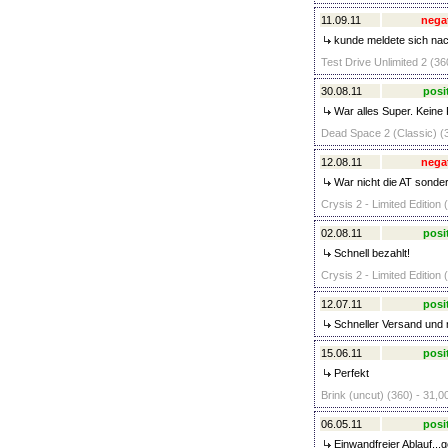
11.09.11
nega
kunde meldete sich nac
Test Drive Unlimited 2 (36
30.08.11
posi
War alles Super. Keine
Dead Space 2 (Classic) (3
12.08.11
nega
War nicht die AT sonde
Crysis 2 - Limited Edition 
02.08.11
posi
Schnell bezahlt!
Crysis 2 - Limited Edition 
12.07.11
posi
Schneller Versand und 
15.06.11
posi
Perfekt
Brink (uncut) (360) - 31,0
06.05.11
posi
Einwandfreier Ablauf...g