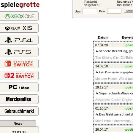
Passwort
Neukunde?
vergessen?
Hier klicken
Pass
User
Datum
Bewer
07.04.20
posi
schnelle Bezahlung, ge
The Sinking City (D1 Edit
24.09.18
posi
kein Kommenter abgegebe
Monster Hunter World (un
19.12.17
posi
Super schnelle Abwickl
Assassins Creed: Origins
01.10.17
posi
Das Geld war schnell d
Mass Effect: Andromeda (
News
26.04.17
posit
22.01.25