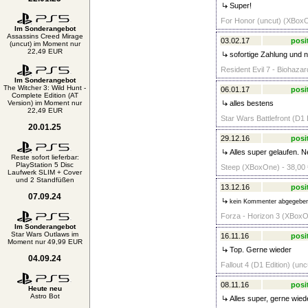
Super!
For Honor (uncut) (XBoxO
Im Sonderangebot
Assassins Creed Mirage
03.02.17
posi
(uncut) im Moment nur
22,49 EUR
sofortige Zahlung und n
Resident Evil 7 - Biohazar
Im Sonderangebot
The Witcher 3: Wild Hunt -
06.01.17
posi
Complete Edition (AT
Version) im Moment nur
alles bestens
22,49 EUR
Star Wars Battlefront (D1
20.01.25
29.12.16
posi
Alles super gelaufen. Ne
Reste sofort lieferbar:
PlayStation 5 Disc
Steep (XBoxOne) - 38,00 
Laufwerk SLIM + Cover
und 2 Standfüßen
13.12.16
posi
07.09.24
kein Kommenter abgegebe
Forza - Horizon 3 (XBoxO
Im Sonderangebot
Star Wars Outlaws im
16.11.16
posi
Moment nur 49,99 EUR
Top. Gerne wieder
04.09.24
Fallout 4 (D1 Edition) (un
08.11.16
posi
Heute neu
Astro Bot
Alles super, gerne wied