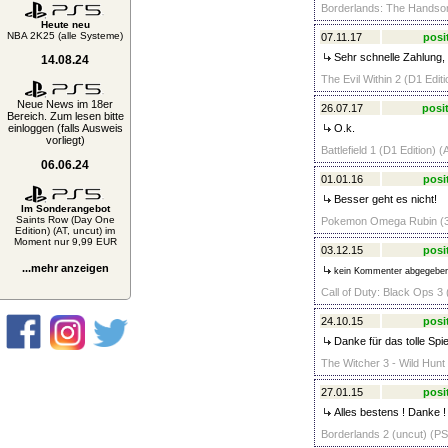
Borderlands: The Handsom
Heute neu
NBA 2K25 (alle Systeme)
07.11.17
posi
Sehr schnelle Zahlung,
14.08.24
The Evil Within 2 (D1 Edit
Neue News im 18er
26.07.17
posit
Bereich. Zum lesen bitte
einloggen (falls Ausweis
O.k.
vorliegt)
Battlefield 1 (D1 Edition) 
06.06.24
01.01.16
posi
Besser geht es nicht!
Im Sonderangebot
Saints Row (Day One
Pokemon Omega Rubin (3
Edition) (AT, uncut) im
Moment nur 9,99 EUR
03.12.15
posi
...mehr anzeigen
kein Kommenter abgegebe
Call of Duty: Black Ops 
24.10.15
posi
Danke für das tolle Spie
The Witcher 3 - Wild Hunt 
27.01.15
posi
Alles bestens ! Danke !
Borderlands 2 (uncut) (PS 