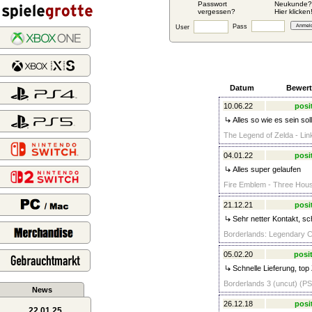
Passwort
Neukunde?
vergessen?
Hier klicken
Pass
User
Datum
Bewer
10.06.22
posi
Alles so wie es sein sol
The Legend of Zelda - Lin
04.01.22
posi
Alles super gelaufen
Fire Emblem - Three Hous
21.12.21
posi
Sehr netter Kontakt, s
Borderlands: Legendary Co
05.02.20
posit
Schnelle Lieferung, top 
Borderlands 3 (uncut) (PS
News
26.12.18
posi
22.01.25