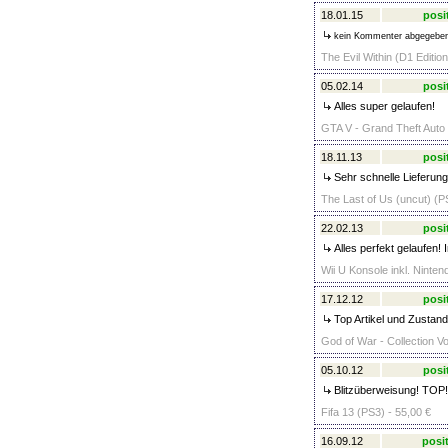
18.01.15
posi
kein Kommenter abgegebe
The Evil Within (D1 Editio
05.02.14
posi
Alles super gelaufen!
GTA V - Grand Theft Auto 
18.11.13
posi
Sehr schnelle Lieferun
The Last of Us (uncut) (P
22.02.13
posi
Alles perfekt gelaufen!
Wii U Konsole inkl. Ninte
17.12.12
posi
Top Artikel und Zustand
God of War - Collection V
05.10.12
posi
Blitzüberweisung! TOP!
Fifa 13 (PS3) - 55,00 €
16.09.12
posit