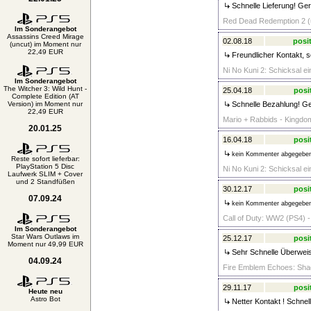
Schnelle Lieferung! Ger
Red Dead Redemption 2 (u
Im Sonderangebot
Assassins Creed Mirage
02.08.18
posit
(uncut) im Moment nur
22,49 EUR
Freundlicher Kontakt, sc
Ni No Kuni 2: Schicksal e
Im Sonderangebot
The Witcher 3: Wild Hunt -
25.04.18
posi
Complete Edition (AT
Version) im Moment nur
Schnelle Bezahlung! Ge
22,49 EUR
Mario + Rabbids - Kingdom
20.01.25
16.04.18
posi
kein Kommenter abgegebe
Reste sofort lieferbar:
PlayStation 5 Disc
Ni No Kuni 2: Schicksal e
Laufwerk SLIM + Cover
und 2 Standfüßen
30.12.17
posi
07.09.24
kein Kommenter abgegebe
Call of Duty: WW2 (PS4) -
Im Sonderangebot
Star Wars Outlaws im
25.12.17
posi
Moment nur 49,99 EUR
Sehr Schnelle Überw
04.09.24
Fire Emblem Echoes: Shad
29.11.17
posi
Heute neu
Astro Bot
Netter Kontakt ! Schnel