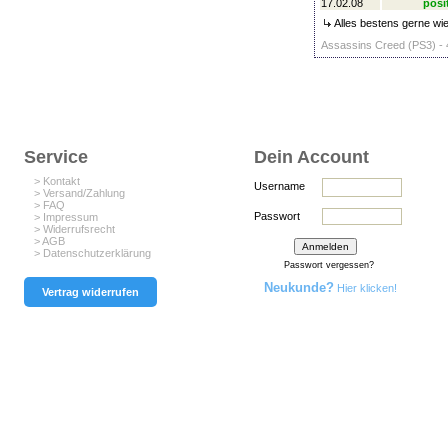
17.02.08
posi
Alles bestens gerne wie
Assassins Creed (PS3) - 
Service
Dein Account
> Kontakt
Username
> Versand/Zahlung
> FAQ
Passwort
> Impressum
> Widerrufsrecht
> AGB
> Datenschutzerklärung
Passwort vergessen?
Neukunde?
Hier klicken!
Vertrag widerrufen