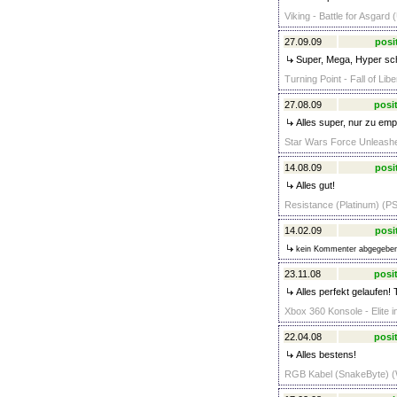
Viking - Battle for Asgard
27.09.09
posi
Super, Mega, Hyper sch
Turning Point - Fall of Lib
27.08.09
posit
Alles super, nur zu emp
Star Wars Force Unleashe
14.08.09
posi
Alles gut!
Resistance (Platinum) (PS
14.02.09
posi
kein Kommenter abgegebe
23.11.08
posit
Alles perfekt gelaufen! 
Xbox 360 Konsole - Elite 
22.04.08
posit
Alles bestens!
RGB Kabel (SnakeByte) (W