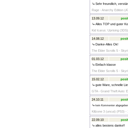
Sehr freundlich, verst
Rage - Anarchy Edition (AT
13.09.12
posi
Alles TOP und guter Ko
Kid Icarus: Uprising (3DS)
14.08.12
posit
Danke-Alles Ok!
The Elder Scrolls 5 - Skyr
01.03.12
posit
Einfach klasse
The Elder Scrolls 5 - Skyr
15.02.12
posit
gute Ware, schnelle Lief
GTA - Grand Theft Auto: E
24.10.11
posi
kein Kommenter abgegebe
Killzone 3 (uncut) (PS3) -
22.09.10
posi
alles bestens danke!!