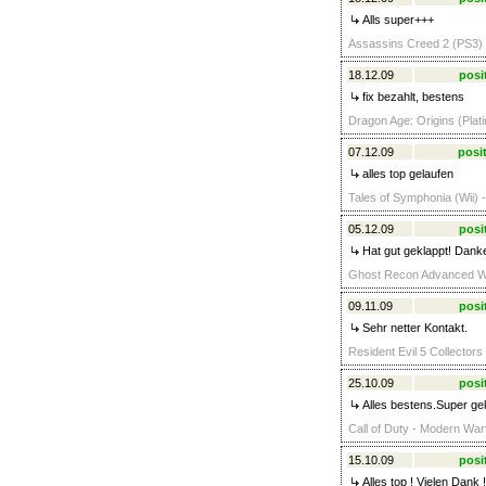
Alls super+++
Assassins Creed 2 (PS3) 
18.12.09
posi
fix bezahlt, bestens
Dragon Age: Origins (Plat
07.12.09
posit
alles top gelaufen
Tales of Symphonia (Wii) -
05.12.09
posi
Hat gut geklappt! Danke
Ghost Recon Advanced War
09.11.09
posi
Sehr netter Kontakt.
Resident Evil 5 Collectors 
25.10.09
posi
Alles bestens.Super gek
Call of Duty - Modern War
15.10.09
posi
Alles top ! Vielen Dank !