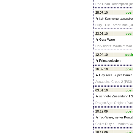
Red Dead Redemption (unc
28.07.10
posi
kein Kommenter abgegebe
Bully - Die Ehrenrunde (UK
23.05.10
posi
Gute Ware
Darksiders: Wrath of War 
12.04.10
posit
Prima gelaufen!
16.02.10
posi
Hey alles Super Danke!
Assassins Creed 2 (PS3) 
03.01.10
posi
schnelle Zusendung ! Sp
Dragon Age: Origins (Plat
20.12.09
posi
Top Ware, netter Kontak
Call of Duty 4 - Modern W
18.12.09
posi