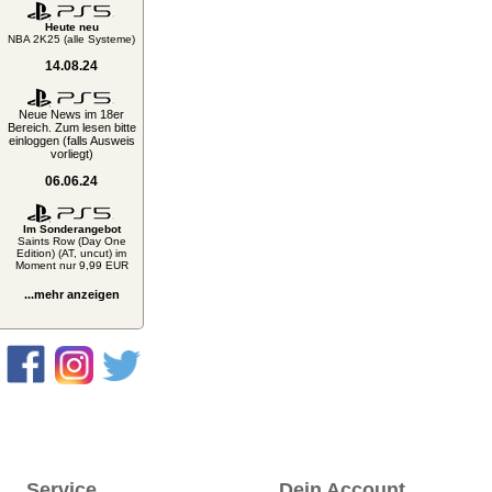
Heute neu
NBA 2K25 (alle Systeme)
14.08.24
Neue News im 18er
Bereich. Zum lesen bitte
einloggen (falls Ausweis
vorliegt)
06.06.24
Im Sonderangebot
Saints Row (Day One
Edition) (AT, uncut) im
Moment nur 9,99 EUR
...mehr anzeigen
Service
Dein Account