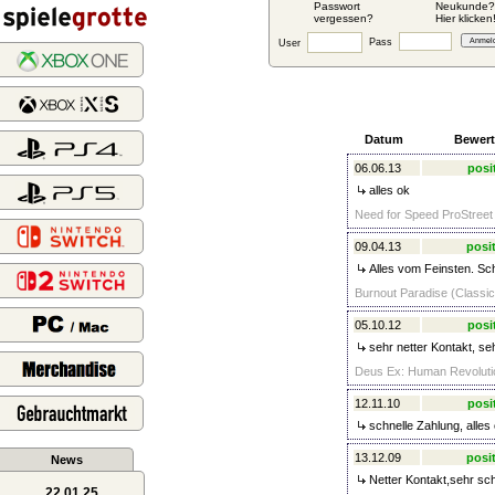
Passwort
Neukunde?
vergessen?
Hier klicken
Pass
User
Datum
Bewer
06.06.13
posi
alles ok
Need for Speed ProStreet 
09.04.13
posit
Alles vom Feinsten. Sch
Burnout Paradise (Classic)
05.10.12
posi
sehr netter Kontakt, se
Deus Ex: Human Revolutio
12.11.10
posi
schnelle Zahlung, alles 
13.12.09
posit
News
Netter Kontakt,sehr sch
22.01.25