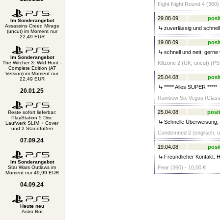
Fight Night Round 4 (360)
29.08.09
posi
Im Sonderangebot
Assassins Creed Mirage
zuverlässig und schnell
(uncut) im Moment nur
22,49 EUR
19.08.09
posi
schnell und nett, gerne 
Im Sonderangebot
The Witcher 3: Wild Hunt -
Killzone 2 (UK, uncut) (PS
Complete Edition (AT
Version) im Moment nur
25.04.08
posi
22,49 EUR
***** Alles SUPER *****
20.01.25
Rainbow Six Vegas (Classi
25.04.08
posit
Reste sofort lieferbar:
PlayStation 5 Disc
Schnelle Überweisung, n
Laufwerk SLIM + Cover
und 2 Standfüßen
Condemned 2 (englisch, un
07.09.24
19.04.08
posi
Freundlicher Kontakt. H
Im Sonderangebot
Star Wars Outlaws im
Fear (360) - 10,00 €
Moment nur 49,99 EUR
04.09.24
Heute neu
Astro Bot