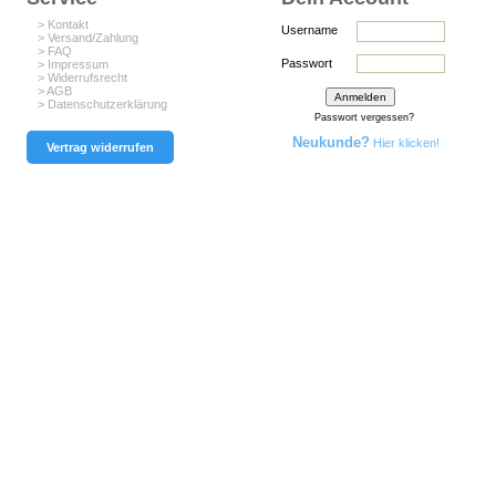
> Kontakt
Username
> Versand/Zahlung
> FAQ
Passwort
> Impressum
> Widerrufsrecht
> AGB
> Datenschutzerklärung
Passwort vergessen?
Neukunde?
Hier klicken!
Vertrag widerrufen