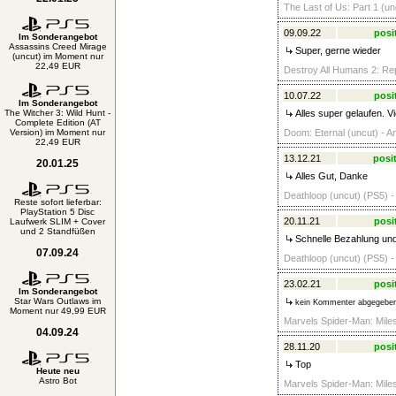
The Last of Us: Part 1 (un
09.09.22
posi
Im Sonderangebot
Assassins Creed Mirage
Super, gerne wieder
(uncut) im Moment nur
22,49 EUR
Destroy All Humans 2: Re
10.07.22
posi
Im Sonderangebot
The Witcher 3: Wild Hunt -
Alles super gelaufen. V
Complete Edition (AT
Version) im Moment nur
Doom: Eternal (uncut) - A
22,49 EUR
13.12.21
posit
20.01.25
Alles Gut, Danke
Deathloop (uncut) (PS5) -
Reste sofort lieferbar:
PlayStation 5 Disc
20.11.21
posi
Laufwerk SLIM + Cover
und 2 Standfüßen
Schnelle Bezahlung und
07.09.24
Deathloop (uncut) (PS5) -
23.02.21
posi
Im Sonderangebot
Star Wars Outlaws im
kein Kommenter abgegebe
Moment nur 49,99 EUR
Marvels Spider-Man: Miles
04.09.24
28.11.20
posi
Top
Heute neu
Astro Bot
Marvels Spider-Man: Miles