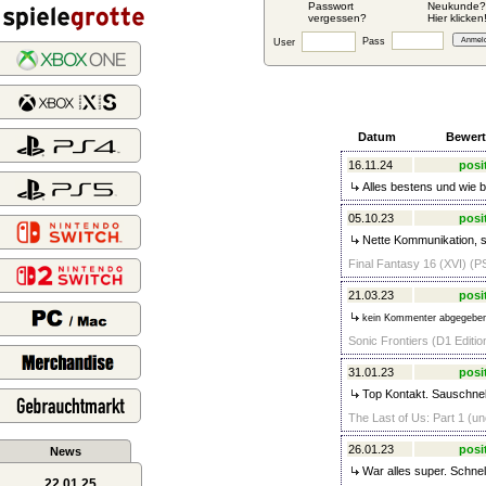
Passwort
Neukunde?
vergessen?
Hier klicken
Pass
User
Datum
Bewer
16.11.24
posi
Alles bestens und wie 
05.10.23
posi
Nette Kommunikation, s
Final Fantasy 16 (XVI) (P
21.03.23
posi
kein Kommenter abgegebe
Sonic Frontiers (D1 Editio
31.01.23
posi
Top Kontakt. Sauschnel
The Last of Us: Part 1 (un
26.01.23
posi
News
War alles super. Schnel
22.01.25