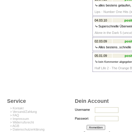
alles bestens gelaufen,
Lips - Number One Hits (in
04.03.10
posit
Superschnelle Überwei
Alone in the Dark 5 (uncut
02.03.09
posi
Alles bestens..schnelle
05.01.09
posi
kein Kommenter abgegebe
Half Life 2 - The Orange B
Service
Dein Account
> Kontakt
Username
> Versand/Zahlung
> FAQ
Passwort
> Impressum
> Widerrufsrecht
> AGB
> Datenschutzerklärung