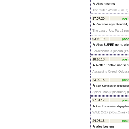
Alles bestens
The Outer Worlds (uncut) 
17.07.20
posi
Zuverlässiger Kontakt,
The Last of Us: Part 2 (un
03.10.19
posi
Alles SUPER gerne wie
Borderlands 3 (uncut) (PS
18.10.18
posi
Netter Kontakt und schn
Assassins Creed: Odyssey
23.09.18
posi
kein Kommenter abgegebe
Spider-Man [Spiderman] (
27.01.17
posi
kein Kommenter abgegebe
WWE 2K17 (XBoxOne) - 2
24.06.16
posi
alles bestens