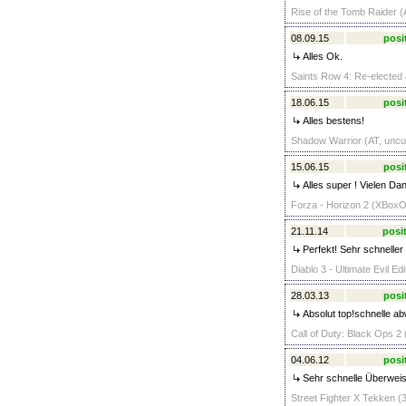
Rise of the Tomb Raider (
08.09.15
posi
Alles Ok.
Saints Row 4: Re-elected &
18.06.15
posi
Alles bestens!
Shadow Warrior (AT, uncu
15.06.15
posi
Alles super ! Vielen Dan
Forza - Horizon 2 (XBoxO
21.11.14
posit
Perfekt! Sehr schneller
Diablo 3 - Ultimate Evil E
28.03.13
posi
Absolut top!schnelle ab
Call of Duty: Black Ops 2 
04.06.12
posi
Sehr schnelle Überweisu
Street Fighter X Tekken (3