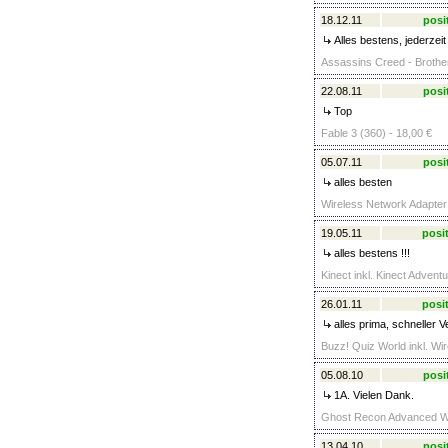
18.12.11
posi
Alles bestens, jederzeit 
Assassins Creed - Brother
22.08.11
posi
Top
Fable 3 (360) - 18,00 €
05.07.11
posi
alles besten
Wireless Network Adapter 
19.05.11
posit
alles bestens !!!
Kinect inkl. Kinect Advent
26.01.11
posit
alles prima, schneller V
Buzz! Quiz World inkl. Wi
05.08.10
posi
1A. Vielen Dank.
Ghost Recon Advanced War
13.04.10
posi