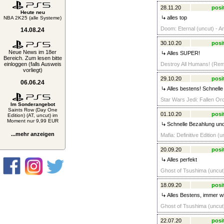
28.11.20
posi
Heute neu
alles top
NBA 2K25 (alle Systeme)
Doom: Eternal (uncut) - A
14.08.24
30.10.20
posi
Neue News im 18er
Alles SUPER!
Bereich. Zum lesen bitte
einloggen (falls Ausweis
Destroy All Humans! (Rem
vorliegt)
29.10.20
posi
06.06.24
Alles bestens! Schnelle
Star Wars Jedi: Fallen Ord
Im Sonderangebot
Saints Row (Day One
01.10.20
posi
Edition) (AT, uncut) im
Moment nur 9,99 EUR
Schnelle Bezahlung und
...mehr anzeigen
Mafia: Definitive Edition (
20.09.20
posi
Alles perfekt
Ghost of Tsushima (uncut)
18.09.20
posi
Alles Bestens, immer w
Ghost of Tsushima (uncut)
22.07.20
posi