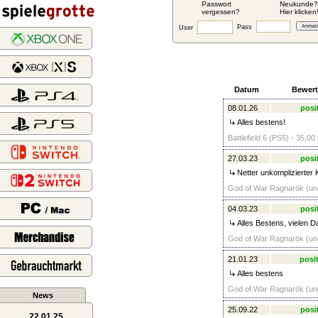
Passwort
Neukunde?
vergessen?
Hier klicken
Pass
User
Datum
Bewer
08.01.26
posi
Alles bestens!
Battlefield 6 (PS5) - 35,00
27.03.23
posi
Netter unkomplizierter 
God of War Ragnarök (unc
04.03.23
posi
Alles Bestens, vielen D
God of War Ragnarök (unc
21.01.23
posit
Alles bestens
God of War Ragnarök (unc
News
25.09.22
posi
22.01.25