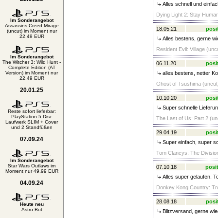
Alles schnell und einfac
Dying Light 2: Stay Human
Im Sonderangebot
Assassins Creed Mirage
18.05.21
posi
(uncut) im Moment nur
22,49 EUR
Alles bestens, gerne wi
Resident Evil: Village (un
Im Sonderangebot
The Witcher 3: Wild Hunt -
06.11.20
posi
Complete Edition (AT
Version) im Moment nur
alles bestens, netter Ko
22,49 EUR
Ghost of Tsushima (uncut)
20.01.25
10.10.20
posi
Super schnelle Lieferun
Reste sofort lieferbar:
PlayStation 5 Disc
The Last of Us: Part 2 (un
Laufwerk SLIM + Cover
und 2 Standfüßen
29.04.19
posi
07.09.24
Super einfach, super sc
Tom Clancys: The Division
Im Sonderangebot
Star Wars Outlaws im
07.10.18
posit
Moment nur 49,99 EUR
Alles super gelaufen. T
04.09.24
Donkey Kong Country: Tro
28.08.18
posi
Heute neu
Astro Bot
Blitzversand, gerne wie