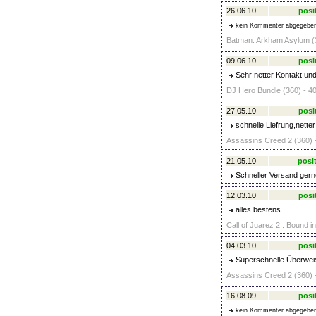
26.06.10
posi
kein Kommenter abgegebe
Batman: Arkham Asylum (3
09.06.10
posi
Sehr netter Kontakt und
DJ Hero Bundle (360) - 40
27.05.10
posi
schnelle Liefrung,nette
Assassins Creed 2 (360) 
21.05.10
posit
Schneller Versand gern
12.03.10
posi
alles bestens
Call of Juarez 2 : Bound i
04.03.10
posi
Superschnelle Überweis
Assassins Creed 2 (360) 
16.08.09
posi
kein Kommenter abgegebe