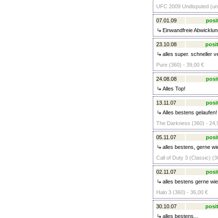
UFC 2009 Undisputed (unc
07.01.09
posi
Einwandfreie Abwicklung
23.10.08
posit
alles super. schneller 
Pure (360) - 39,00 €
24.08.08
posi
Alles Top!
13.11.07
posi
Alles bestens gelaufen!
The Darkness (360) - 24,
05.11.07
posi
alles bestens, gerne wi
Call of Duty 3 (Classic) (3
02.11.07
posi
alles bestens gerne wi
Halo 3 (360) - 36,00 €
30.10.07
posit
alles bestens...