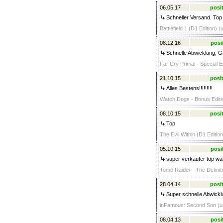
06.05.17
posit
Schneller Versand. Top
Battlefield 1 (D1 Edition)
08.12.16
posi
Schnelle Abwicklung, Ga
Far Cry Primal - Special E
21.10.15
posit
Alles Bestens!!!!!!!!!
Watch Dogs - Bonus Editio
08.10.15
posit
Top
The Evil Within (D1 Editio
05.10.15
posi
super verkäufer top wa
Tomb Raider - The Definiti
28.04.14
posit
Super schnelle Abwickl
inFamous: Second Son (un
08.04.13
posi