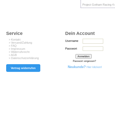
Project Gotham Racing 4 (
Service
Dein Account
> Kontakt
Username
> Versand/Zahlung
> FAQ
Passwort
> Impressum
> Widerrufsrecht
> AGB
> Datenschutzerklärung
Passwort vergessen?
Neukunde?
Hier klicken!
Vertrag widerrufen