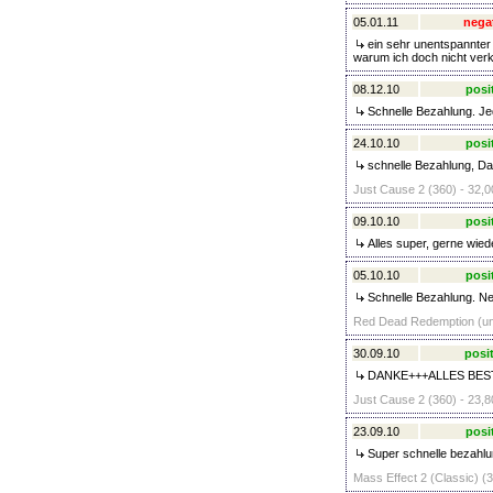
05.01.11
nega
ein sehr unentspannter z
warum ich doch nicht verkau
08.12.10
posi
Schnelle Bezahlung. Jed
24.10.10
posi
schnelle Bezahlung, Da
Just Cause 2 (360) - 32,0
09.10.10
posi
Alles super, gerne wied
05.10.10
posi
Schnelle Bezahlung. Net
Red Dead Redemption (unc
30.09.10
posit
DANKE+++ALLES BES
Just Cause 2 (360) - 23,8
23.09.10
posi
Super schnelle bezahlu
Mass Effect 2 (Classic) (3