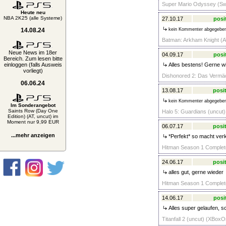
Super Mario Odyssey (Swi
Heute neu
NBA 2K25 (alle Systeme)
27.10.17
posi
14.08.24
kein Kommenter abgegebe
Batman: Arkham Knight (AT
Neue News im 18er
04.09.17
posi
Bereich. Zum lesen bitte
einloggen (falls Ausweis
Alles bestens! Gerne w
vorliegt)
Dishonored 2: Das Vermäc
06.06.24
13.08.17
posit
kein Kommenter abgegebe
Im Sonderangebot
Saints Row (Day One
Halo 5: Guardians (uncut
Edition) (AT, uncut) im
Moment nur 9,99 EUR
06.07.17
posit
...mehr anzeigen
*Perfekt* so macht ver
Hitman Season 1 Complete
24.06.17
posit
alles gut, gerne wieder
Hitman Season 1 Complete
14.06.17
posi
Alles super gelaufen, s
Titanfall 2 (uncut) (XBoxO