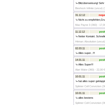
Blitzüberweisung! Sehr 
Bioshock Infinite (uncut) (
31.12.12
nega
Nicht zu empfehlen,Grun
Max Payne 3 (360) - 17,0
11.12.12
posi
Netter Kontakt. Schnell
Hitman: Absolution (uncut)
02.03.11
posi
Alles super...!!!
14.01.11
posi
Alles Super!!!
Alan Wake (360) - 22,00 €
10.01.11
posi
hat alles super geklapp
Splinter Cell Conviction (3
10.01.11
posi
alles bestens
Splinter Cell Conviction (3