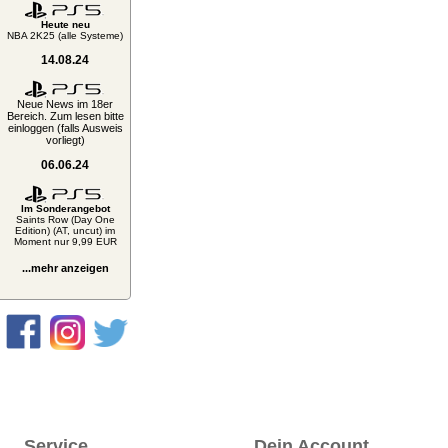
Heute neu
NBA 2K25 (alle Systeme)
14.08.24
Neue News im 18er
Bereich. Zum lesen bitte
einloggen (falls Ausweis
vorliegt)
06.06.24
Im Sonderangebot
Saints Row (Day One
Edition) (AT, uncut) im
Moment nur 9,99 EUR
...mehr anzeigen
Service
Dein Account