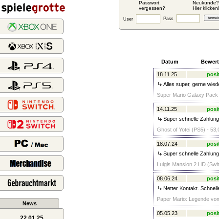
Passwort
Neukunde?
vergessen?
Hier klicken
Pass
User
Datum
Bewer
18.11.25
posi
Alles super, gerne wied
Super Mario Galaxy Pack 
14.11.25
posi
Super schnelle Zahlung
Ghost of Yotei (PS5) - 53,
18.07.24
posi
Super schnelle Zahlung.
Luigis Mansion 2 HD (Swit
08.06.24
posi
Netter Kontakt. Schnell
Paper Mario: Legende vom
News
05.05.23
posi
22.01.25