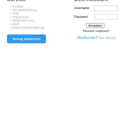
> Kontakt
Username
> Versand/Zahlung
> FAQ
Passwort
> Impressum
> Widerrufsrecht
> AGB
> Datenschutzerklärung
Passwort vergessen?
Neukunde?
Hier klicken!
Vertrag widerrufen