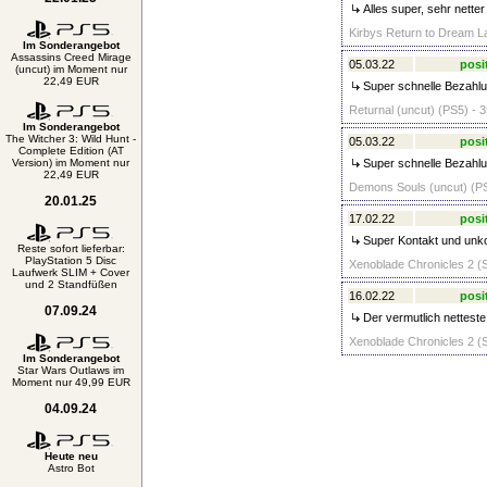
Alles super, sehr netter
Kirbys Return to Dream La
Im Sonderangebot
Assassins Creed Mirage
05.03.22
posi
(uncut) im Moment nur
22,49 EUR
Super schnelle Bezahlun
Returnal (uncut) (PS5) - 3
Im Sonderangebot
The Witcher 3: Wild Hunt -
05.03.22
posi
Complete Edition (AT
Version) im Moment nur
Super schnelle Bezahlun
22,49 EUR
Demons Souls (uncut) (PS
20.01.25
17.02.22
posi
Super Kontakt und unko
Reste sofort lieferbar:
PlayStation 5 Disc
Xenoblade Chronicles 2 (S
Laufwerk SLIM + Cover
und 2 Standfüßen
16.02.22
posi
07.09.24
Der vermutlich netteste 
Xenoblade Chronicles 2 (S
Im Sonderangebot
Star Wars Outlaws im
Moment nur 49,99 EUR
04.09.24
Heute neu
Astro Bot