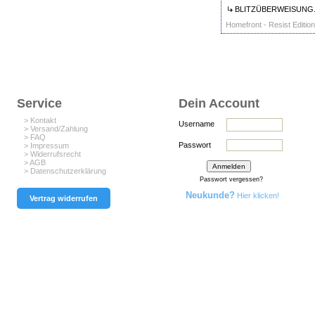
BLITZÜBERWEISUNG..
Homefront - Resist Edition
Service
Dein Account
> Kontakt
Username
> Versand/Zahlung
> FAQ
Passwort
> Impressum
> Widerrufsrecht
> AGB
> Datenschutzerklärung
Passwort vergessen?
Neukunde?
Hier klicken!
Vertrag widerrufen