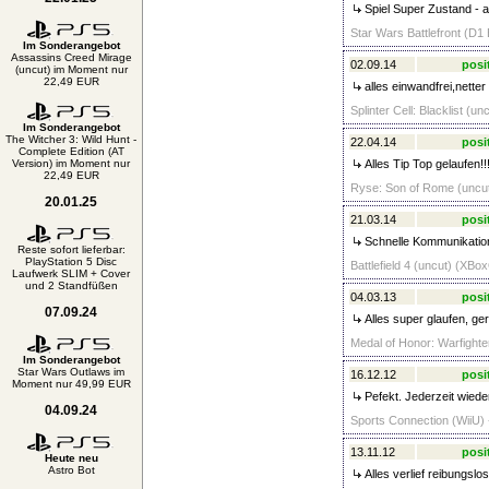
Spiel Super Zustand - 
Star Wars Battlefront (D1
Im Sonderangebot
Assassins Creed Mirage
02.09.14
posi
(uncut) im Moment nur
22,49 EUR
alles einwandfrei,netter
Splinter Cell: Blacklist (un
Im Sonderangebot
The Witcher 3: Wild Hunt -
22.04.14
posi
Complete Edition (AT
Version) im Moment nur
Alles Tip Top gelaufen!!
22,49 EUR
Ryse: Son of Rome (uncut
20.01.25
21.03.14
posi
Schnelle Kommunikation,
Reste sofort lieferbar:
PlayStation 5 Disc
Battlefield 4 (uncut) (XBo
Laufwerk SLIM + Cover
und 2 Standfüßen
04.03.13
posi
07.09.24
Alles super glaufen, ge
Medal of Honor: Warfighter
Im Sonderangebot
Star Wars Outlaws im
16.12.12
posi
Moment nur 49,99 EUR
Pefekt. Jederzeit wiede
04.09.24
Sports Connection (WiiU) 
13.11.12
posi
Heute neu
Astro Bot
Alles verlief reibungslos