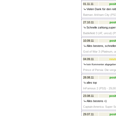
01.11.11
posit
Vielen Dank für den rei
Batman: Arkham City (PS3
27.10.11
posi
Schnelle zahlung,super 
Battlefield 3 (AT, uncut) (
10.09.11
posi
Alles bestens, schnelle
God of War 3 (Platinum, u
04.09.11
neut
kein Kommenter abgegebe
Prince of Persia: Die verg
28.08.11
posi
alles top
InFamous 2 (PS3) - 29,00
23.08.11
posit
Alles bestens =)
Captain America: Super So
29.07.11
posi