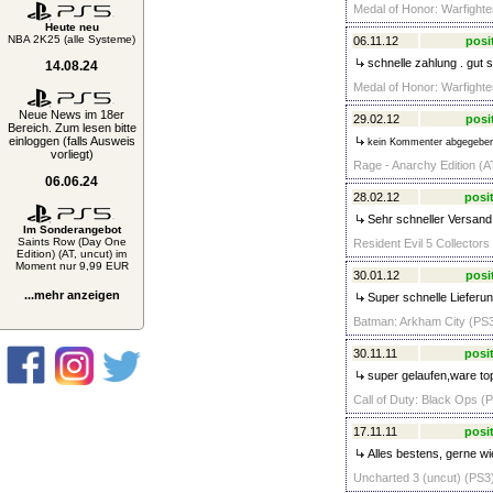
Medal of Honor: Warfighter
Heute neu
NBA 2K25 (alle Systeme)
06.11.12
posi
schnelle zahlung . gut s
14.08.24
Medal of Honor: Warfighter
Neue News im 18er
29.02.12
posi
Bereich. Zum lesen bitte
einloggen (falls Ausweis
kein Kommenter abgegebe
vorliegt)
Rage - Anarchy Edition (AT
06.06.24
28.02.12
posit
Sehr schneller Versand 
Im Sonderangebot
Saints Row (Day One
Resident Evil 5 Collectors
Edition) (AT, uncut) im
Moment nur 9,99 EUR
30.01.12
posi
...mehr anzeigen
Super schnelle Lieferun
Batman: Arkham City (PS3
30.11.11
posit
super gelaufen,ware to
Call of Duty: Black Ops (P
17.11.11
posit
Alles bestens, gerne wi
Uncharted 3 (uncut) (PS3)