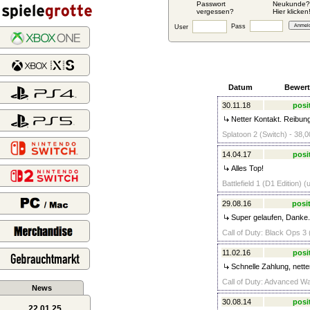
Passwort
Neukunde?
vergessen?
Hier klicken
Pass
User
Datum
Bewer
30.11.18
posi
Netter Kontakt. Reibun
Splatoon 2 (Switch) - 38,0
14.04.17
posi
Alles Top!
Battlefield 1 (D1 Edition) 
29.08.16
posit
Super gelaufen, Danke.
Call of Duty: Black Ops 
11.02.16
posi
Schnelle Zahlung, nette
Call of Duty: Advanced Wa
News
30.08.14
posi
22.01.25