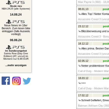
Max Payne 3 (360) - 18,0
Heute neu
NBA 2K25 (alle Systeme)
08.01.13
posit
Alles Top ! Netter Kont
14.08.24
Assassins Creed 3 (uncut)
Neue News im 18er
23.12.12
posi
Bereich. Zum lesen bitte
einloggen (falls Ausweis
Blitzüberweisung und 
vorliegt)
Assassins Creed 3 - Bonus
06.06.24
18.12.12
posit
Alles prima. Besten Da
Im Sonderangebot
Saints Row (Day One
Assassins Creed 3 (uncut)
Edition) (AT, uncut) im
Moment nur 9,99 EUR
02.05.12
posi
...mehr anzeigen
Netter problemloser Kon
Call of Duty - Modern Warf
18.03.12
posi
+++
Call of Duty - Modern Warf
17.02.12
posit
Schnell Gefliefert, Einw
Batman: Arkham City (360)