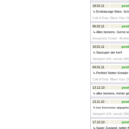
18.02.11
posi
Erstklassige Ware. Schn
Call of Duty: Black Ops (3
06.02.11
posi
Alles bestens. Gerne wi
Assassins Creed - Brother
10.01.11
posit
Sausuper der kerl!
Vanquish (UK, uncut) (360
04.01.11
posi
Perfekt! Netter Kontak
Call of Duty: Black Ops (3
13.12.10
posi
alles bestens, immer g
13.11.10
posi
kein Kommenter abgegebe
Vanquish (UK, uncut) (360
17.10.10
posi
Super Zustand, netter K