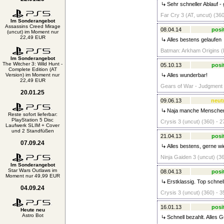
Sehr schneller Ablauf - 
Far Cry 3 (AT, uncut) (360
Im Sonderangebot
Assassins Creed Mirage
08.04.14
posi
(uncut) im Moment nur
22,49 EUR
Alles bestens gelaufen
Batman: Arkham Origins (D
Im Sonderangebot
The Witcher 3: Wild Hunt -
05.10.13
posi
Complete Edition (AT
Version) im Moment nur
Alles wunderbar!
22,49 EUR
Gears of War - Judgment (
20.01.25
09.06.13
neut
Naja manche Menschen 
Reste sofort lieferbar:
PlayStation 5 Disc
Crysis 3 (uncut) (360) - 2
Laufwerk SLIM + Cover
und 2 Standfüßen
21.04.13
posi
07.09.24
Alles bestens, gerne wie
Ninja Gaiden 3 (uncut) (36
Im Sonderangebot
Star Wars Outlaws im
08.04.13
posi
Moment nur 49,99 EUR
Erstklassig. Top schnell
04.09.24
Crysis 3 (uncut) (360) - 3
16.01.13
posi
Heute neu
Astro Bot
Schnell bezahlt. Alles G