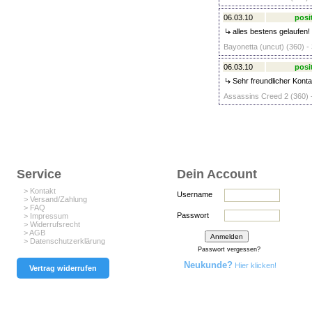
06.03.10
posi
alles bestens gelaufen!
Bayonetta (uncut) (360) -
06.03.10
posi
Sehr freundlicher Kontak
Assassins Creed 2 (360) 
Service
Dein Account
> Kontakt
Username
> Versand/Zahlung
> FAQ
Passwort
> Impressum
> Widerrufsrecht
> AGB
> Datenschutzerklärung
Passwort vergessen?
Neukunde?
Hier klicken!
Vertrag widerrufen