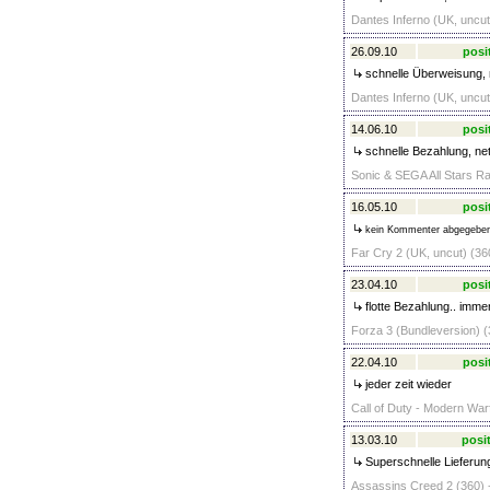
Dantes Inferno (UK, uncut
26.09.10
posi
schnelle Überweisung, n
Dantes Inferno (UK, uncut
14.06.10
posi
schnelle Bezahlung, net
Sonic & SEGA All Stars Ra
16.05.10
posi
kein Kommenter abgegebe
Far Cry 2 (UK, uncut) (36
23.04.10
posi
flotte Bezahlung.. imme
Forza 3 (Bundleversion) (
22.04.10
posi
jeder zeit wieder
Call of Duty - Modern Warf
13.03.10
posit
Superschnelle Lieferung
Assassins Creed 2 (360) 