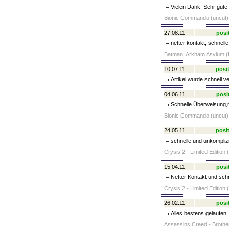
Vielen Dank! Sehr gute 
Bionic Commando (uncut) 
27.08.11
posi
netter kontakt, schnell
Batman: Arkham Asylum (U
10.07.11
posit
Artikel wurde schnell v
04.06.11
posi
Schnelle Überweisung,n
Bionic Commando (uncut) 
24.05.11
posit
schnelle und unkomplizi
Crysis 2 - Limited Edition 
15.04.11
posi
Netter Kontakt und sch
Crysis 2 - Limited Edition 
26.02.11
posi
Alles bestens gelaufen, 
Assassins Creed - Brother