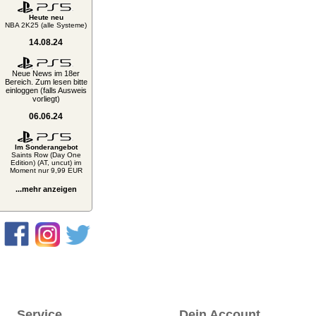
Heute neu
NBA 2K25 (alle Systeme)
14.08.24
Neue News im 18er
Bereich. Zum lesen bitte
einloggen (falls Ausweis
vorliegt)
06.06.24
Im Sonderangebot
Saints Row (Day One
Edition) (AT, uncut) im
Moment nur 9,99 EUR
...mehr anzeigen
Service
Dein Account