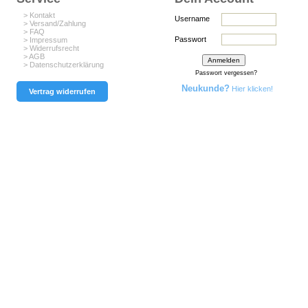
> Kontakt
Username
> Versand/Zahlung
> FAQ
Passwort
> Impressum
> Widerrufsrecht
> AGB
> Datenschutzerklärung
Passwort vergessen?
Neukunde?
Hier klicken!
Vertrag widerrufen