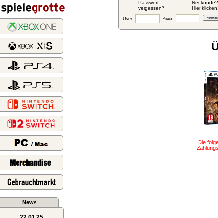
Passwort
Neukunde?
vergessen?
Hier klicken
Pass
User
Ü
Die fol
Zahlungsa
News
22.01.25