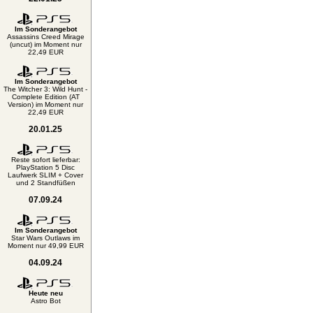
Im Sonderangebot
Assassins Creed Mirage
(uncut) im Moment nur
22,49 EUR
Im Sonderangebot
The Witcher 3: Wild Hunt -
Complete Edition (AT
Version) im Moment nur
22,49 EUR
20.01.25
Reste sofort lieferbar:
PlayStation 5 Disc
Laufwerk SLIM + Cover
und 2 Standfüßen
07.09.24
Im Sonderangebot
Star Wars Outlaws im
Moment nur 49,99 EUR
04.09.24
Heute neu
Astro Bot