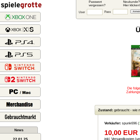
Passwort
Neukunde?
vergessen?
Hier klicken
Pass
User
Ü
Die fol
Zahlungsa
Zustand:
gebraucht - wie 
Verkäufer:
spunk696
(
News
10,00 EUR
inkl. Versandkosten (un
22.01.25