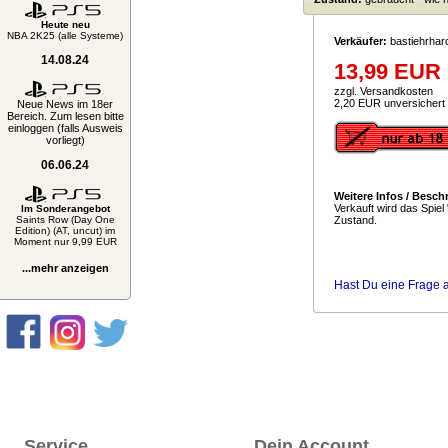
Heute neu
NBA 2K25 (alle Systeme)
Verkäufer:
bastiehrhar
14.08.24
13,99 EUR
zzgl. Versandkosten
2,20 EUR unversichert
Neue News im 18er
Bereich. Zum lesen bitte
einloggen (falls Ausweis
vorliegt)
06.06.24
Weitere Infos / Besch
Verkauft wird das Spiel
Im Sonderangebot
Saints Row (Day One
Zustand.
Edition) (AT, uncut) im
Moment nur 9,99 EUR
...mehr anzeigen
Hast Du eine Frage 
Service
Dein Account