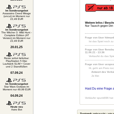
Im Sonderangebot
Assassins Creed Mirage
(uncut) im Moment nur
22,49 EUR
Weitere Infos / Besch
Nur Tausch gegen Dirt
Im Sonderangebot
The Witcher 3: Wild Hunt -
Complete Edition (AT
Frage von User hitman8
Version) im Moment nur
22,49 EUR
Ist das Spiel noch z
20.01.25
Frage von User flensbur
11.06.21 - 13:36
Verkaufst du das Spi
Reste sofort lieferbar:
PlayStation 5 Disc
Laufwerk SLIM + Cover
Frage von User ucopxor
und 2 Standfüßen
Hi, geht am Preis noc
Antwort des Verkä
07.09.24
Ja klar.
Im Sonderangebot
Star Wars Outlaws im
Hast Du eine Frage 
Moment nur 49,99 EUR
04.09.24
Verkäufer spunk696 hat 
Heute neu
Astro Bot
Zustand:
gebraucht - wie 