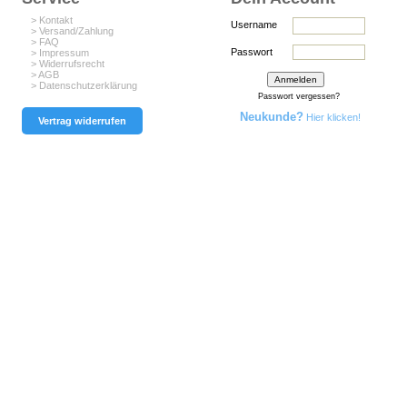
> Kontakt
Username
> Versand/Zahlung
> FAQ
Passwort
> Impressum
> Widerrufsrecht
> AGB
> Datenschutzerklärung
Passwort vergessen?
Neukunde?
Hier klicken!
Vertrag widerrufen