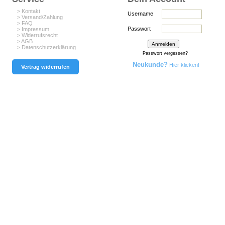
> Kontakt
Username
> Versand/Zahlung
> FAQ
Passwort
> Impressum
> Widerrufsrecht
> AGB
> Datenschutzerklärung
Passwort vergessen?
Neukunde?
Hier klicken!
Vertrag widerrufen