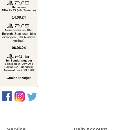
Heute neu
NBA 2K25 (alle Systeme)
14.08.24
Neue News im 18er
Bereich. Zum lesen bitte
einloggen (falls Ausweis
vorliegt)
06.06.24
Im Sonderangebot
Saints Row (Day One
Edition) (AT, uncut) im
Moment nur 9,99 EUR
...mehr anzeigen
Service
Dein Account