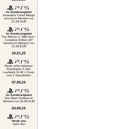
Im Sonderangebot
Assassins Creed Mirage
(uncut) im Moment nur
22,49 EUR
Im Sonderangebot
The Witcher 3: Wild Hunt -
Complete Edition (AT
Version) im Moment nur
22,49 EUR
20.01.25
Reste sofort lieferbar:
PlayStation 5 Disc
Laufwerk SLIM + Cover
und 2 Standfüßen
07.09.24
Im Sonderangebot
Star Wars Outlaws im
Moment nur 49,99 EUR
04.09.24
Heute neu
Astro Bot