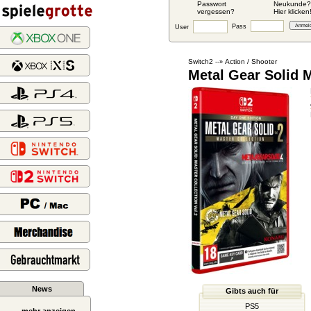
Passwort
Neukunde?
vergessen?
Hier klicken
Pass
User
Switch2
Action / Shooter
--»
Metal Gear Solid M
News
Gibts auch für
PS5