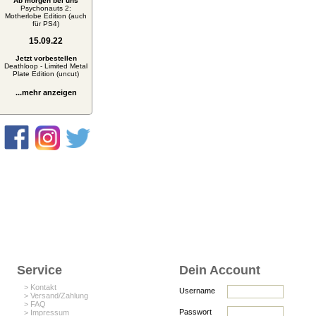
Ab morgen bei uns
Psychonauts 2:
Motherlobe Edition (auch
für PS4)
15.09.22
Jetzt vorbestellen
Deathloop - Limited Metal
Plate Edition (uncut)
...mehr anzeigen
Service
Dein Account
> Kontakt
Username
> Versand/Zahlung
> FAQ
Passwort
> Impressum