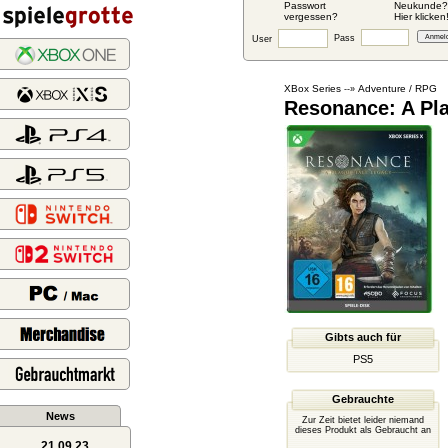
Passwort
Neukunde?
vergessen?
Hier klicken
Pass
User
XBox Series
Adventure / RPG
--»
Resonance: A Pl
Gibts auch für
PS5
Gebrauchte
News
Zur Zeit bietet leider niemand
dieses Produkt als Gebraucht an
21.09.23