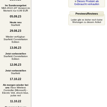
»
Dieses Produkt als
Gebraucht verkaufen
Im Sonderangebot
NBA 2K22 (AT Version) im
Moment nur 4,99 EUR
Previews/Reviews
05.09.23
Leider gibt es bisher noch keine
Heute neu
Wertungen zu diesem Artikel
Starfield
29.08.23
Wieder verfügbar:
Starfield Constellation
Edition
13.06.23
Jetzt vorbestellen
Starfield Constellation
Edition
12.06.23
Jetzt vorbestellen
Starfield
17.10.22
Ab morgen wieder bei
uns
Xbox Wireless
Controller (Microsoft) -
Electric Volt, shock blue,
pulse red
11.10.22