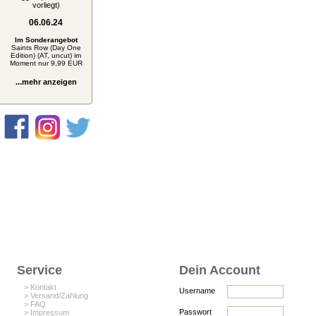
vorliegt)
06.06.24
Im Sonderangebot
Saints Row (Day One
Edition) (AT, uncut) im
Moment nur 9,99 EUR
...mehr anzeigen
Service
Dein Account
> Kontakt
Username
> Versand/Zahlung
> FAQ
Passwort
> Impressum