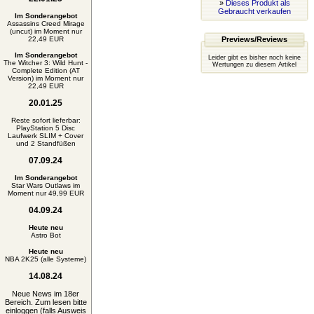
»
Dieses Produkt als
Gebraucht verkaufen
Im Sonderangebot
Assassins Creed Mirage
(uncut) im Moment nur
22,49 EUR
Previews/Reviews
Im Sonderangebot
Leider gibt es bisher noch keine
The Witcher 3: Wild Hunt -
Wertungen zu diesem Artikel
Complete Edition (AT
Version) im Moment nur
22,49 EUR
20.01.25
Reste sofort lieferbar:
PlayStation 5 Disc
Laufwerk SLIM + Cover
und 2 Standfüßen
07.09.24
Im Sonderangebot
Star Wars Outlaws im
Moment nur 49,99 EUR
04.09.24
Heute neu
Astro Bot
Heute neu
NBA 2K25 (alle Systeme)
14.08.24
Neue News im 18er
Bereich. Zum lesen bitte
einloggen (falls Ausweis