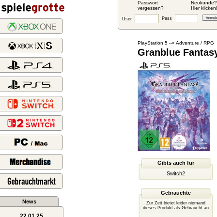
Passwort
Neukunde?
vergessen?
Hier klicken
Pass
User
PlayStation 5
Adventure / RPG
--»
Granblue Fantas
Gibts auch für
Switch2
Gebrauchte
News
Zur Zeit bietet leider niemand
dieses Produkt als Gebraucht an
22.01.25