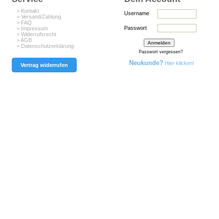
> Kontakt
Username
> Versand/Zahlung
> FAQ
Passwort
> Impressum
> Widerrufsrecht
> AGB
> Datenschutzerklärung
Passwort vergessen?
Neukunde?
Hier klicken!
Vertrag widerrufen