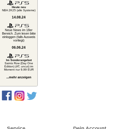
Heute neu
NBA 2K25 (alle Systeme)
14.08.24
Neue News im 18er
Bereich. Zum lesen bitte
einloggen (falls Ausweis
vorliegt)
06.06.24
Im Sonderangebot
Saints Row (Day One
Edition) (AT, uncut) im
Moment nur 9,99 EUR
...mehr anzeigen
Service
Dein Account