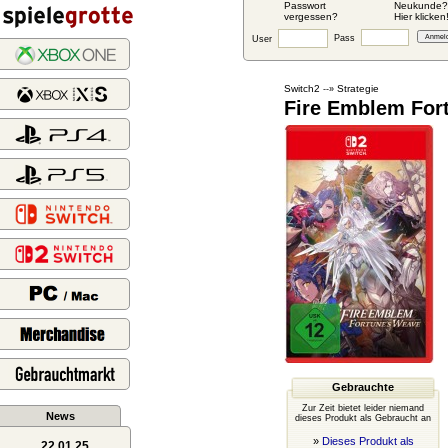
Passwort
Neukunde?
vergessen?
Hier klicken
Pass
User
Switch2
Strategie
--»
Fire Emblem For
Gebrauchte
Zur Zeit bietet leider niemand
News
dieses Produkt als Gebraucht an
»
Dieses Produkt als
22.01.25