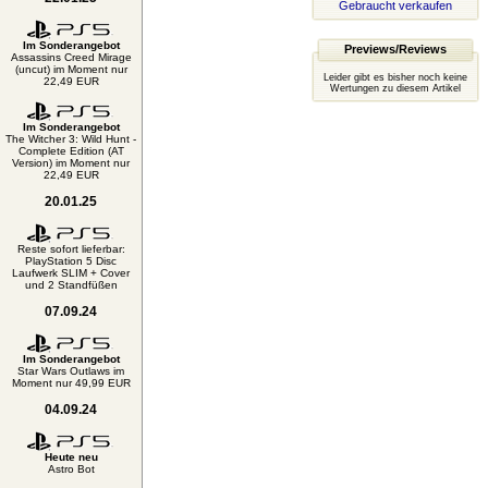
Gebraucht verkaufen
Im Sonderangebot
Previews/Reviews
Assassins Creed Mirage
(uncut) im Moment nur
Leider gibt es bisher noch keine
22,49 EUR
Wertungen zu diesem Artikel
Im Sonderangebot
The Witcher 3: Wild Hunt -
Complete Edition (AT
Version) im Moment nur
22,49 EUR
20.01.25
Reste sofort lieferbar:
PlayStation 5 Disc
Laufwerk SLIM + Cover
und 2 Standfüßen
07.09.24
Im Sonderangebot
Star Wars Outlaws im
Moment nur 49,99 EUR
04.09.24
Heute neu
Astro Bot