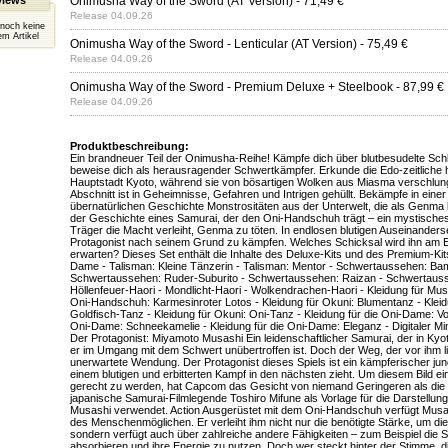
views
Onimusha Way of the Sword (AT Version)
- 71,49 €
Release 04.09.26
 noch keine
m Artikel
Onimusha Way of the Sword - Lenticular (AT Version)
- 75,49 €
Release 04.09.26
Onimusha Way of the Sword - Premium Deluxe + Steelbook
- 87,99 €
Release 04.09.26
Produktbeschreibung:
Ein brandneuer Teil der Onimusha-Reihe! Kämpfe dich über blutbesudelte Schl
beweise dich als herausragender Schwertkämpfer. Erkunde die Edo-zeitliche h
Hauptstadt Kyoto, während sie von bösartigen Wolken aus Miasma verschlung
Abschnitt ist in Geheimnisse, Gefahren und Intrigen gehüllt. Bekämpfe in einer
übernatürlichen Geschichte Monstrositäten aus der Unterwelt, die als Genma 
der Geschichte eines Samurai, der den Oni-Handschuh trägt – ein mystisches
Träger die Macht verleiht, Genma zu töten. In endlosen blutigen Auseinander
Protagonist nach seinem Grund zu kämpfen. Welches Schicksal wird ihn am
erwarten? Dieses Set enthält die Inhalte des Deluxe-Kits und des Premium-Kits
Dame - Talisman: Kleine Tänzerin - Talisman: Mentor - Schwertaussehen: Ba
Schwertaussehen: Ruder-Suburito - Schwertaussehen: Raizan - Schwertauss
Höllenfeuer-Haori - Mondlicht-Haori - Wolkendrachen-Haori - Kleidung für Mus
Oni-Handschuh: Karmesinroter Lotos - Kleidung für Okuni: Blumentanz - Kleid
Goldfisch-Tanz - Kleidung für Okuni: Oni-Tanz - Kleidung für die Oni-Dame: Vog
Oni-Dame: Schneekamelie - Kleidung für die Oni-Dame: Eleganz - Digitaler Min
Der Protagonist: Miyamoto Musashi Ein leidenschaftlicher Samurai, der in Kyot
er im Umgang mit dem Schwert unübertroffen ist. Doch der Weg, der vor ihm li
unerwartete Wendung. Der Protagonist dieses Spiels ist ein kämpferischer ju
einem blutigen und erbitterten Kampf in den nächsten zieht. Um diesem Bild 
gerecht zu werden, hat Capcom das Gesicht von niemand Geringeren als die
japanische Samurai-Filmlegende Toshiro Mifune als Vorlage für die Darstellu
Musashi verwendet. Action Ausgerüstet mit dem Oni-Handschuh verfügt Musash
des Menschenmöglichen. Er verleiht ihm nicht nur die benötigte Stärke, um d
sondern verfügt auch über zahlreiche andere Fähigkeiten – zum Beispiel die
absorbieren und ihre Energie zu nutzen. Doch wer steckt hinter der Stimme,