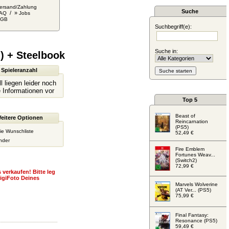
ersand/Zahlung
Suche
/ »
AQ
Jobs
AGB
Suchbegriff(e):
Suche in:
) + Steelbook
Spieleranzahl
l liegen leider noch
 Informationen vor
Top 5
Beast of
eitere Optionen
Reincarnation
(PS5)
ie Wunschliste
52,49 €
nder
Fire Emblem
Fortunes Weav...
(Switch2)
72,99 €
 verkaufen! Bitte leg
igiFoto Deines
Marvels Wolverine
(AT Ver... (PS5)
75,99 €
Final Fantasy:
Resonance (PS5)
59,49 €