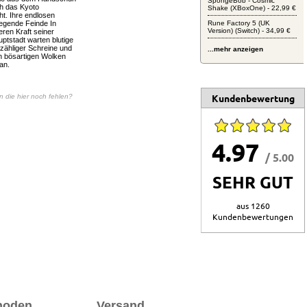
SpongeBob - Cosmic
ch das Kyoto
Shake (XBoxOne) - 22,99 €
t. Ihre endlosen
regende Feinde In
Rune Factory 5 (UK
Version) (Switch) - 34,99 €
ren Kraft seiner
uptstadt warten blutige
zähliger Schreine und
...mehr anzeigen
n bösartigen Wolken
an.
Kundenbewertung
en die hier noch fehlen?
4.97
/ 5.00
SEHR GUT
aus 1260
Kundenbewertungen
hoden
Versand