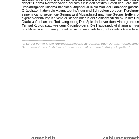
dringt? Genma Normalerweise hausen sie in den tiefsten Tiefen der Hölle, do
umschlingende Miasma hat diese Ungeheuer in die Welt der Lebenden gebrach
Gräueltaten haben die Hauptstadt in Angst und Schrecken versetzt. Furchter
seinem Kampf gegen die Genma wird Musashi auf mächtige Gegner treffen, de
eigenen ebenbürtig ist. Wird er siegen oder in der Schlacht sterben? In der Ha
Duelle auf Leben und Tod. Umgebung Das Spiel findet vor dem Hintergrund un
Tempel Kyotos statt, wie dem Kiyomizu-dera. Die Hauptstadt wird langsam vo
aus Miasma verschlungen und nimm ein unheimliches, unheilvolles Aussehen 
-----------------------------------------------
Ist Dir ein Fehler in der Artikelbeschreibung aufgefallen oder Du hast Information
Dann schreib uns doch bitte eben kurz eine Mail an
kontakt@spielegrotte.de
Anschrift
Zahlungsmet