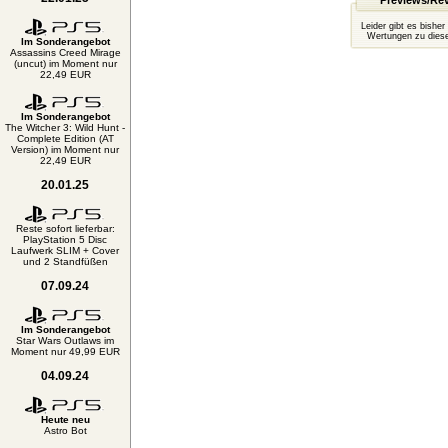
Previews/Re
Leider gibt es bisher
Wertungen zu diese
Im Sonderangebot
Assassins Creed Mirage
(uncut) im Moment nur
22,49 EUR
Im Sonderangebot
The Witcher 3: Wild Hunt -
Complete Edition (AT
Version) im Moment nur
22,49 EUR
20.01.25
Reste sofort lieferbar:
PlayStation 5 Disc
Laufwerk SLIM + Cover
und 2 Standfüßen
07.09.24
Im Sonderangebot
Star Wars Outlaws im
Moment nur 49,99 EUR
04.09.24
Heute neu
Astro Bot