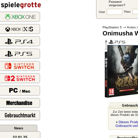
Passwort
vergessen?
Pass
User
PlayStation 5
Action 
--»
Onimusha Wa
Gebrauch
Zur Zeit bietet leid
dieses Produkt als G
»
Dieses Produ
Gebraucht ver
News
22.01.25