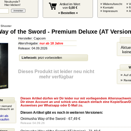
Neukunde?
»
»
Artikel im Wert
Widerrufsrecht
V
Hier klicken!
»
»
von
0,00 €
Kontakt
F
»
»
Impressum
» Bestellen «
/ Shooter
y of the Sword - Premium Deluxe (AT Version
Hersteller: Capcom
Altersfreigabe:
nur ab 18 Jahre
Aktuel
Release: 04.09.2026
keine
Lieferzeit:
jetzt vorbestellen
W
Dieses Produkt ist leider neu nicht
»
Auf d
mehr verfügbar
»
Remi
Diesen Artikel dürfen wir Dir leider nur mit vorliegendem Altersnachweis
te
Dir einen Account an und schick uns danach einfach eine Kopie/Scan/D
Ausweises per Whatsapp oder E-Mail zu.
er niemand
ebraucht an
Diesen Artikel gibt es noch in weiteren Versionen:
kt als
Onimusha Way of the Sword
- 67,49 €
kaufen
Release 04.09.26