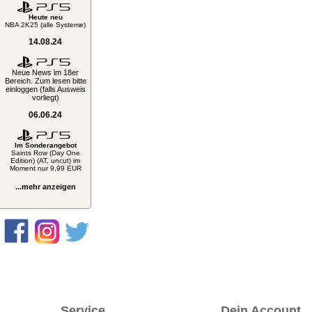
Heute neu
NBA 2K25 (alle Systeme)
14.08.24
Neue News im 18er
Bereich. Zum lesen bitte
einloggen (falls Ausweis
vorliegt)
06.06.24
Im Sonderangebot
Saints Row (Day One
Edition) (AT, uncut) im
Moment nur 9,99 EUR
...mehr anzeigen
Service
Dein Account