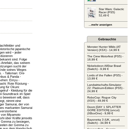
Star Wars: Galactic
Racer (PS5)
52,49 €
...mehr anzeigen
Gebrauchte
achtfelder und
Monster Hunter Wilds (AT
istorische japanische
Version) (XSX) - 14,99 €
en wird – jeder
 düsteren
The Crew Motorfest (PS5) -
bekannt sind. Folge
16,99 €
 Artefakt, das seinem
Nickelodeon AllStar Brawl
setzungen sucht der
(Switch) - 9,99 €
 Ende seines Weges
. - Talisman: Oni-
Lords of the Fallen (PS5) -
mbus & Panda -
13,99 €
ehen: Enryu -
ashi: Rote Rüstung -
Landwirtschafts-Simulator
ung für Okuni:
22: Platinum-Edition (PS5) -
elruf - Kleidung für die
24,99 €
i-Soundtrack im Spiel
o beweisen will, dass
RoboCop: Rogue City
egt, nimmt eine
(XSX) - 49,99 €
nger Samurai, der von
Doom [DAY 1 SPLATTER
eines markanten Samurai
GORE EDITION] (uncut)
 verstorbene
(XBoxOne) - 9,99 €
ng von Miyamoto
i über Kräfte jenseits
Bayonetta 3 (UK, uncut)
ie Genma zu besiegen,
(Switch) - 34,99 €
 Seelen der Genma zu
 die aus dem Handschuh