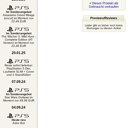
»
Dieses Produkt als
Gebraucht verkaufen
Im Sonderangebot
Assassins Creed Mirage
Previews/Reviews
(uncut) im Moment nur
22,49 EUR
Leider gibt es bisher noch keine
Wertungen zu diesem Artikel
Im Sonderangebot
The Witcher 3: Wild Hunt -
Complete Edition (AT
Version) im Moment nur
22,49 EUR
20.01.25
Reste sofort lieferbar:
PlayStation 5 Disc
Laufwerk SLIM + Cover
und 2 Standfüßen
07.09.24
Im Sonderangebot
Star Wars Outlaws im
Moment nur 49,99 EUR
04.09.24
Heute neu
Astro Bot