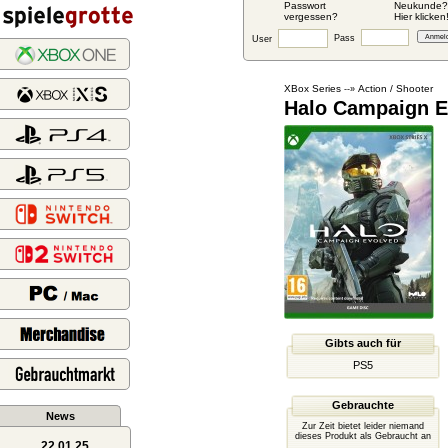
Passwort
Neukunde?
vergessen?
Hier klicken
Pass
User
XBox Series
Action / Shooter
--»
Halo Campaign E
Gibts auch für
PS5
Gebrauchte
News
Zur Zeit bietet leider niemand
dieses Produkt als Gebraucht an
22.01.25