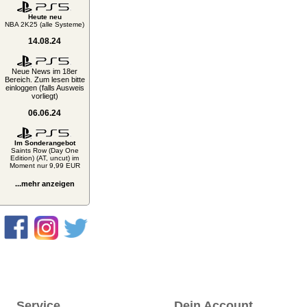
Heute neu
NBA 2K25 (alle Systeme)
14.08.24
Neue News im 18er
Bereich. Zum lesen bitte
einloggen (falls Ausweis
vorliegt)
06.06.24
Im Sonderangebot
Saints Row (Day One
Edition) (AT, uncut) im
Moment nur 9,99 EUR
...mehr anzeigen
Service
Dein Account