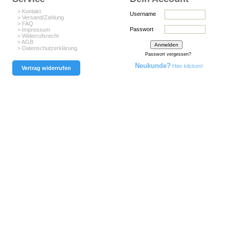
> Kontakt
Username
> Versand/Zahlung
> FAQ
Passwort
> Impressum
> Widerrufsrecht
> AGB
> Datenschutzerklärung
Passwort vergessen?
Neukunde?
Hier klicken!
Vertrag widerrufen